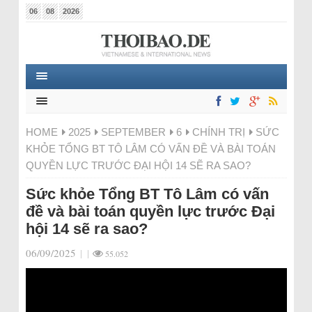
06
08
2026
HOME
2025
SEPTEMBER
6
CHÍNH TRỊ
SỨC
KHỎE TỔNG BT TÔ LÂM CÓ VẤN ĐỀ VÀ BÀI TOÁN
QUYỀN LỰC TRƯỚC ĐẠI HỘI 14 SẼ RA SAO?
Sức khỏe Tổng BT Tô Lâm có vấn
đề và bài toán quyền lực trước Đại
hội 14 sẽ ra sao?
06/09/2025
|
|
55.052