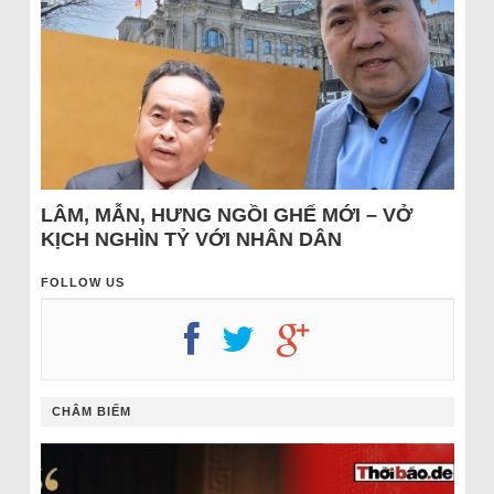
LÂM, MẪN, HƯNG NGỒI GHẾ MỚI – VỞ
KỊCH NGHÌN TỶ VỚI NHÂN DÂN
FOLLOW US
CHÂM BIẾM