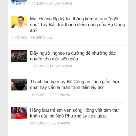
15/02/2018
- 24.054 Views
Mai Hoàng lập kỷ lục thăng tiến: Vì sao “ngôi
sao” Tây Bắc trở thành điểm nóng của Bộ Công
an?
11/05/2026
- 18.500 Views
Đẩy người nghèo ra đường để nhường đặc
quyền cho giới siêu giàu
17/06/2026
- 14.527 Views
Thanh lọc bộ máy Bộ Công an: Tinh giản thực
chất hay vẫn là màn trình diễn lấy lệ?
16/06/2026
- 4.941 Views
Hàng loạt trẻ em ven sông Hồng viết tâm thư
khẩn cầu bà Ngô Phương Ly cứu giúp
28/05/2026
- 3.770 Views