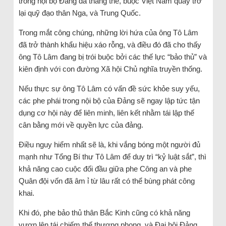
trong nội bộ Đảng đã thắng thế, buộc Việt Nam quay trở
lại quỹ đạo thân Nga, và Trung Quốc.
Trong mắt công chúng, những lời hứa của ông Tô Lâm
đã trở thành khẩu hiệu xáo rỗng, và điều đó đã cho thấy
ông Tô Lâm đang bị trói buộc bởi các thế lực “bảo thủ” và
kiên định với con đường Xã hội Chủ nghĩa truyền thống.
Nếu thực sự ông Tô Lâm có vấn đề sức khỏe suy yếu,
các phe phái trong nội bộ của Đảng sẽ ngay lập tức tận
dụng cơ hội này để liên minh, liên kết nhằm tái lập thế
cân bằng mới về quyền lực của đảng.
Điều nguy hiểm nhất sẽ là, khi vắng bóng một người đủ
mạnh như Tổng Bí thư Tô Lâm để duy trì “kỷ luật sắt”, thì
khả năng cao cuộc đối đầu giữa phe Công an và phe
Quân đội vốn đã âm ỉ từ lâu rất có thể bùng phát công
khai.
Khi đó, phe bảo thủ thân Bắc Kinh cũng có khả năng
vươn lên tái chiếm thế thượng phong, và Đại hội Đảng