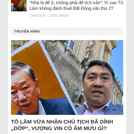
“Nhà là để ở, không phải để tích sản”: Vì sao Tô
Lâm không đánh thuế Bất Động sản thứ 2?
24/05/2026
- 2.421 Views
TRUYỀN HÌNH
TÔ LÂM VỪA NHẬN CHỦ TỊCH ĐÃ DÍNH
„DỚP“, VƯỢNG VIN CÓ ÂM MƯU GÌ?