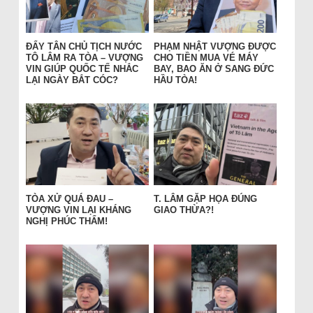
ĐẨY TÂN CHỦ TỊCH NƯỚC
PHẠM NHẬT VƯỢNG ĐƯỢC
TÔ LÂM RA TÒA – VƯỢNG
CHO TIỀN MUA VÉ MÁY
VIN GIÚP QUỐC TẾ NHẮC
BAY, BAO ĂN Ở SANG ĐỨC
LẠI NGÀY BẮT CÓC?
HẦU TÒA!
TÒA XỬ QUÁ ĐAU –
T. LÂM GẶP HỌA ĐÚNG
VƯỢNG VIN LẠI KHÁNG
GIAO THỪA?!
NGHỊ PHÚC THẨM!