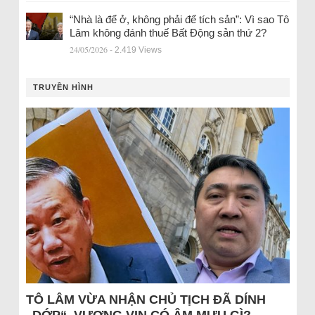
“Nhà là để ở, không phải để tích sản”: Vì sao Tô
Lâm không đánh thuế Bất Động sản thứ 2?
24/05/2026
- 2.419 Views
TRUYỀN HÌNH
TÔ LÂM VỪA NHẬN CHỦ TỊCH ĐÃ DÍNH
„DỚP“, VƯỢNG VIN CÓ ÂM MƯU GÌ?