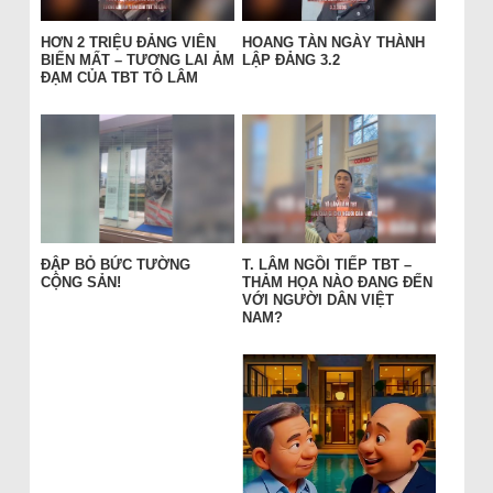
HƠN 2 TRIỆU ĐẢNG VIÊN
HOANG TÀN NGÀY THÀNH
BIẾN MẤT – TƯƠNG LAI ẢM
LẬP ĐẢNG 3.2
ĐẠM CỦA TBT TÔ LÂM
ĐẬP BỎ BỨC TƯỜNG
T. LÂM NGỒI TIẾP TBT –
CỘNG SẢN!
THẢM HỌA NÀO ĐANG ĐẾN
VỚI NGƯỜI DÂN VIỆT
NAM?