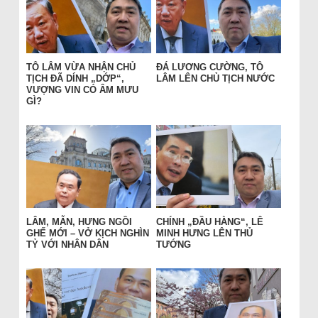
TÔ LÂM VỪA NHẬN CHỦ
ĐÁ LƯƠNG CƯỜNG, TÔ
TỊCH ĐÃ DÍNH „DỚP“,
LÂM LÊN CHỦ TỊCH NƯỚC
VƯỢNG VIN CÓ ÂM MƯU
GÌ?
LÂM, MẪN, HƯNG NGỒI
CHÍNH „ĐẦU HÀNG“, LÊ
GHẾ MỚI – VỞ KỊCH NGHÌN
MINH HƯNG LÊN THỦ
TỶ VỚI NHÂN DÂN
TƯỚNG