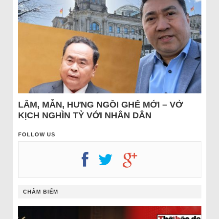
LÂM, MẪN, HƯNG NGỒI GHẾ MỚI – VỞ
KỊCH NGHÌN TỶ VỚI NHÂN DÂN
FOLLOW US
CHÂM BIẾM