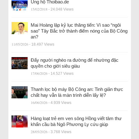
Ủng hộ Thoibao.de
15/02/2018
- 24.048 Views
Mai Hoàng lập kỷ lục thăng tiến: Vì sao “ngôi
sao” Tây Bắc trở thành điểm nóng của Bộ Công
an?
11/05/2026
- 18.497 Views
Đẩy người nghèo ra đường để nhường đặc
quyền cho giới siêu giàu
17/06/2026
- 14.527 Views
Thanh lọc bộ máy Bộ Công an: Tinh giản thực
chất hay vẫn là màn trình diễn lấy lệ?
16/06/2026
- 4.939 Views
Hàng loạt trẻ em ven sông Hồng viết tâm thư
khẩn cầu bà Ngô Phương Ly cứu giúp
28/05/2026
- 3.768 Views