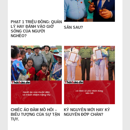
PHẠT 1 TRIỆU ĐỒNG: QUẢN
LÝ HAY ĐÁNH VÀO GIỜ
SÂN SAU?
SỐNG CỦA NGƯỜI
NGHÈO?
CHIẾC ÁO ĐẦM MỒ HÔI –
KỶ NGUYÊN MỚI HAY KỶ
BIỂU TƯỢNG CỦA SỰ TẬN
NGUYÊN ĐỚP CHÁN?
TỤY.