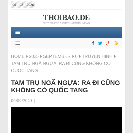
06
08
2026
HOME
2025
SEPTEMBER
6
TRUYỀN HÌNH
TAM TRỤ NGÃ NGỰA: RA ĐI CŨNG KHÔNG CÓ
QUỐC TANG
TAM TRỤ NGÃ NGỰA: RA ĐI CŨNG
KHÔNG CÓ QUỐC TANG
06/09/2025
|