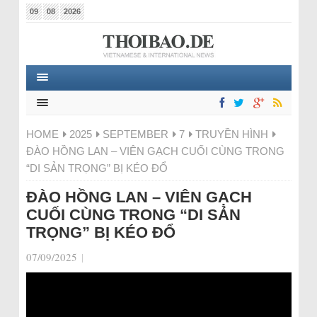
09
08
2026
HOME
2025
SEPTEMBER
7
TRUYỀN HÌNH
ĐÀO HỒNG LAN – VIÊN GẠCH CUỐI CÙNG TRONG
“DI SẢN TRỌNG” BỊ KÉO ĐỔ
ĐÀO HỒNG LAN – VIÊN GẠCH
CUỐI CÙNG TRONG “DI SẢN
TRỌNG” BỊ KÉO ĐỔ
07/09/2025
|