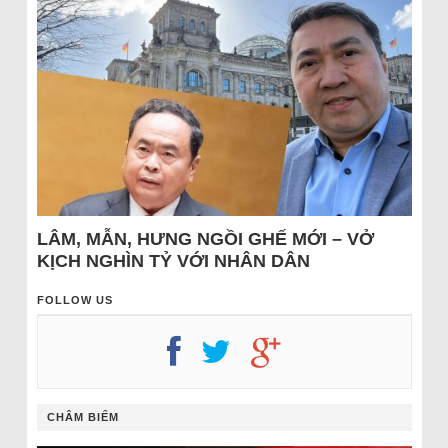
LÂM, MẪN, HƯNG NGỒI GHẾ MỚI – VỞ
KỊCH NGHÌN TỶ VỚI NHÂN DÂN
FOLLOW US
CHÂM BIẾM