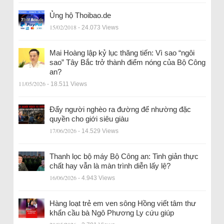
Ủng hộ Thoibao.de
15/02/2018
- 24.073 Views
Mai Hoàng lập kỷ lục thăng tiến: Vì sao “ngôi
sao” Tây Bắc trở thành điểm nóng của Bộ Công
an?
11/05/2026
- 18.511 Views
Đẩy người nghèo ra đường để nhường đặc
quyền cho giới siêu giàu
17/06/2026
- 14.529 Views
Thanh lọc bộ máy Bộ Công an: Tinh giản thực
chất hay vẫn là màn trình diễn lấy lệ?
16/06/2026
- 4.943 Views
Hàng loạt trẻ em ven sông Hồng viết tâm thư
khẩn cầu bà Ngô Phương Ly cứu giúp