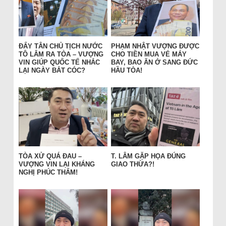
ĐẨY TÂN CHỦ TỊCH NƯỚC
PHẠM NHẬT VƯỢNG ĐƯỢC
TÔ LÂM RA TÒA – VƯỢNG
CHO TIỀN MUA VÉ MÁY
VIN GIÚP QUỐC TẾ NHẮC
BAY, BAO ĂN Ở SANG ĐỨC
LẠI NGÀY BẮT CÓC?
HẦU TÒA!
TÒA XỬ QUÁ ĐAU –
T. LÂM GẶP HỌA ĐÚNG
VƯỢNG VIN LẠI KHÁNG
GIAO THỪA?!
NGHỊ PHÚC THẨM!