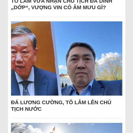
TÔ LÂM VỪA NHẬN CHỦ TỊCH ĐÃ DÍNH
„DỚP“, VƯỢNG VIN CÓ ÂM MƯU GÌ?
ĐÁ LƯƠNG CƯỜNG, TÔ LÂM LÊN CHỦ
TỊCH NƯỚC