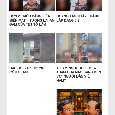
HƠN 2 TRIỆU ĐẢNG VIÊN
HOANG TÀN NGÀY THÀNH
BIẾN MẤT – TƯƠNG LAI ẢM
LẬP ĐẢNG 3.2
ĐẠM CỦA TBT TÔ LÂM
ĐẬP BỎ BỨC TƯỜNG
T. LÂM NGỒI TIẾP TBT –
CỘNG SẢN!
THẢM HỌA NÀO ĐANG ĐẾN
VỚI NGƯỜI DÂN VIỆT
NAM?