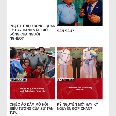
PHẠT 1 TRIỆU ĐỒNG: QUẢN
LÝ HAY ĐÁNH VÀO GIỜ
SÂN SAU?
SỐNG CỦA NGƯỜI
NGHÈO?
CHIẾC ÁO ĐẦM MỒ HÔI –
KỶ NGUYÊN MỚI HAY KỶ
BIỂU TƯỢNG CỦA SỰ TẬN
NGUYÊN ĐỚP CHÁN?
TỤY.