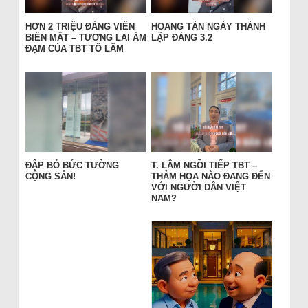
HƠN 2 TRIỆU ĐẢNG VIÊN
HOANG TÀN NGÀY THÀNH
BIẾN MẤT – TƯƠNG LAI ẢM
LẬP ĐẢNG 3.2
ĐẠM CỦA TBT TÔ LÂM
ĐẬP BỎ BỨC TƯỜNG
T. LÂM NGỒI TIẾP TBT –
CỘNG SẢN!
THẢM HỌA NÀO ĐANG ĐẾN
VỚI NGƯỜI DÂN VIỆT
NAM?