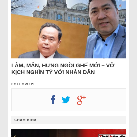
LÂM, MẪN, HƯNG NGỒI GHẾ MỚI – VỞ
KỊCH NGHÌN TỶ VỚI NHÂN DÂN
FOLLOW US
CHÂM BIẾM