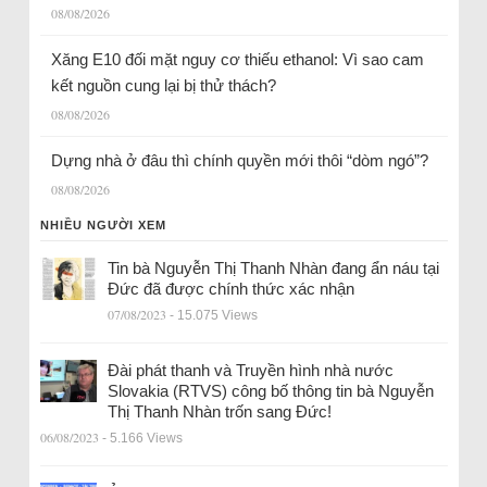
08/08/2026
Xăng E10 đối mặt nguy cơ thiếu ethanol: Vì sao cam
kết nguồn cung lại bị thử thách?
08/08/2026
Dựng nhà ở đâu thì chính quyền mới thôi “dòm ngó”?
08/08/2026
NHIỀU NGƯỜI XEM
Tin bà Nguyễn Thị Thanh Nhàn đang ẩn náu tại
Đức đã được chính thức xác nhận
07/08/2023
- 15.075 Views
Đài phát thanh và Truyền hình nhà nước
Slovakia (RTVS) công bố thông tin bà Nguyễn
Thị Thanh Nhàn trốn sang Đức!
06/08/2023
- 5.166 Views