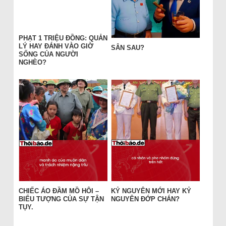
PHẠT 1 TRIỆU ĐỒNG: QUẢN
LÝ HAY ĐÁNH VÀO GIỜ
SÂN SAU?
SỐNG CỦA NGƯỜI
NGHÈO?
CHIẾC ÁO ĐẦM MỒ HÔI –
KỶ NGUYÊN MỚI HAY KỶ
BIỂU TƯỢNG CỦA SỰ TẬN
NGUYÊN ĐỚP CHÁN?
TỤY.