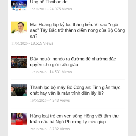
Ủng hộ Thoibao.de
15/02/2018
- 24.075 Views
Mai Hoàng lập kỷ lục thăng tiến: Vì sao “ngôi
sao” Tây Bắc trở thành điểm nóng của Bộ Công
an?
11/05/2026
- 18.515 Views
Đẩy người nghèo ra đường để nhường đặc
quyền cho giới siêu giàu
17/06/2026
- 14.531 Views
Thanh lọc bộ máy Bộ Công an: Tinh giản thực
chất hay vẫn là màn trình diễn lấy lệ?
16/06/2026
- 4.943 Views
Hàng loạt trẻ em ven sông Hồng viết tâm thư
khẩn cầu bà Ngô Phương Ly cứu giúp
28/05/2026
- 3.782 Views