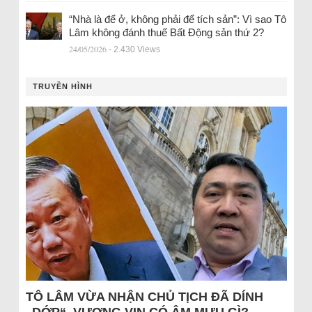
“Nhà là để ở, không phải để tích sản”: Vì sao Tô
Lâm không đánh thuế Bất Động sản thứ 2?
24/05/2026
- 2.430 Views
TRUYỀN HÌNH
TÔ LÂM VỪA NHẬN CHỦ TỊCH ĐÃ DÍNH
„DỚP“, VƯỢNG VIN CÓ ÂM MƯU GÌ?