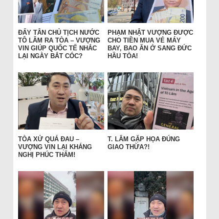
ĐẨY TÂN CHỦ TỊCH NƯỚC
PHẠM NHẬT VƯỢNG ĐƯỢC
TÔ LÂM RA TÒA – VƯỢNG
CHO TIỀN MUA VÉ MÁY
VIN GIÚP QUỐC TẾ NHẮC
BAY, BAO ĂN Ở SANG ĐỨC
LẠI NGÀY BẮT CÓC?
HẦU TÒA!
TÒA XỬ QUÁ ĐAU –
T. LÂM GẶP HỌA ĐÚNG
VƯỢNG VIN LẠI KHÁNG
GIAO THỪA?!
NGHỊ PHÚC THẨM!