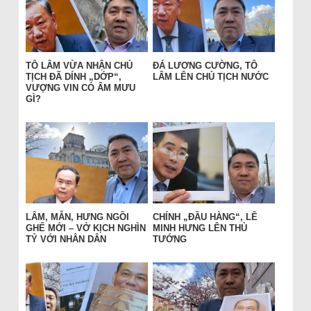
TÔ LÂM VỪA NHẬN CHỦ
ĐÁ LƯƠNG CƯỜNG, TÔ
TỊCH ĐÃ DÍNH „DỚP“,
LÂM LÊN CHỦ TỊCH NƯỚC
VƯỢNG VIN CÓ ÂM MƯU
GÌ?
LÂM, MẪN, HƯNG NGỒI
CHÍNH „ĐẦU HÀNG“, LÊ
GHẾ MỚI – VỞ KỊCH NGHÌN
MINH HƯNG LÊN THỦ
TỶ VỚI NHÂN DÂN
TƯỚNG