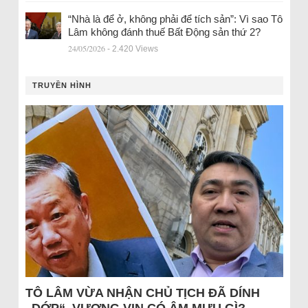
“Nhà là để ở, không phải để tích sản”: Vì sao Tô
Lâm không đánh thuế Bất Động sản thứ 2?
24/05/2026
- 2.420 Views
TRUYỀN HÌNH
TÔ LÂM VỪA NHẬN CHỦ TỊCH ĐÃ DÍNH
„DỚP“, VƯỢNG VIN CÓ ÂM MƯU GÌ?