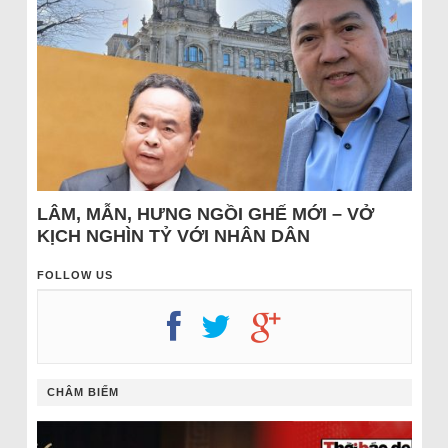
LÂM, MẪN, HƯNG NGỒI GHẾ MỚI – VỞ
KỊCH NGHÌN TỶ VỚI NHÂN DÂN
FOLLOW US
CHÂM BIẾM