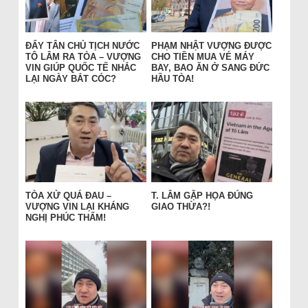
ĐẨY TÂN CHỦ TỊCH NƯỚC
PHẠM NHẬT VƯỢNG ĐƯỢC
TÔ LÂM RA TÒA – VƯỢNG
CHO TIỀN MUA VÉ MÁY
VIN GIÚP QUỐC TẾ NHẮC
BAY, BAO ĂN Ở SANG ĐỨC
LẠI NGÀY BẮT CÓC?
HẦU TÒA!
TÒA XỬ QUÁ ĐAU –
T. LÂM GẶP HỌA ĐÚNG
VƯỢNG VIN LẠI KHÁNG
GIAO THỪA?!
NGHỊ PHÚC THẨM!