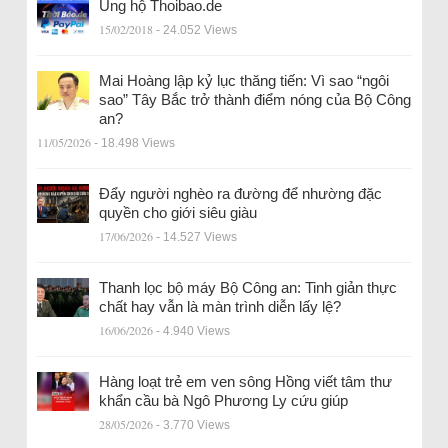
Ủng hộ Thoibao.de
15/02/2018
- 24.052 Views
Mai Hoàng lập kỷ lục thăng tiến: Vì sao “ngôi
sao” Tây Bắc trở thành điểm nóng của Bộ Công
an?
11/05/2026
- 18.498 Views
Đẩy người nghèo ra đường để nhường đặc
quyền cho giới siêu giàu
17/06/2026
- 14.527 Views
Thanh lọc bộ máy Bộ Công an: Tinh giản thực
chất hay vẫn là màn trình diễn lấy lệ?
16/06/2026
- 4.940 Views
Hàng loạt trẻ em ven sông Hồng viết tâm thư
khẩn cầu bà Ngô Phương Ly cứu giúp
28/05/2026
- 3.770 Views