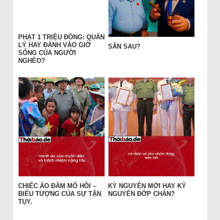
PHẠT 1 TRIỆU ĐỒNG: QUẢN
LÝ HAY ĐÁNH VÀO GIỜ
SÂN SAU?
SỐNG CỦA NGƯỜI
NGHÈO?
CHIẾC ÁO ĐẦM MỒ HÔI –
KỶ NGUYÊN MỚI HAY KỶ
BIỂU TƯỢNG CỦA SỰ TẬN
NGUYÊN ĐỚP CHÁN?
TỤY.