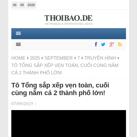
06
08
2026
HOME
2025
SEPTEMBER
7
TRUYỀN HÌNH
TÔ TỔNG SẮP XẾP VẸN TOÀN, CUỐI CÙNG NẮM
CẢ 2 THÀNH PHỐ LỚN!
Tô Tổng sắp xếp vẹn toàn, cuối
cùng nắm cả 2 thành phố lớn!
07/09/2025
|