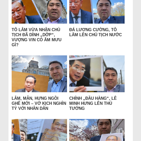
TÔ LÂM VỪA NHẬN CHỦ
ĐÁ LƯƠNG CƯỜNG, TÔ
TỊCH ĐÃ DÍNH „DỚP“,
LÂM LÊN CHỦ TỊCH NƯỚC
VƯỢNG VIN CÓ ÂM MƯU
GÌ?
LÂM, MẪN, HƯNG NGỒI
CHÍNH „ĐẦU HÀNG“, LÊ
GHẾ MỚI – VỞ KỊCH NGHÌN
MINH HƯNG LÊN THỦ
TỶ VỚI NHÂN DÂN
TƯỚNG