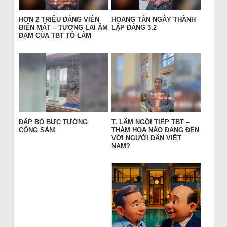
HƠN 2 TRIỆU ĐẢNG VIÊN
HOANG TÀN NGÀY THÀNH
BIẾN MẤT – TƯƠNG LAI ẢM
LẬP ĐẢNG 3.2
ĐẠM CỦA TBT TÔ LÂM
ĐẬP BỎ BỨC TƯỜNG
T. LÂM NGỒI TIẾP TBT –
CỘNG SẢN!
THẢM HỌA NÀO ĐANG ĐẾN
VỚI NGƯỜI DÂN VIỆT
NAM?