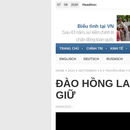
07
08
2026
Headline:
Tin bà Nguyễn Thị Thanh Nhàn đang ẩn náu tại Đức
Biểu tình tại VN
Sau 43 năm, sự kiện chính trị
chấn động toàn quốc
TRANG CHỦ
CHÍNH TRỊ
KINH TẾ
ENGLISCH
DEUTSCH
RUSSISCH
HOME
2025
SEPTEMBER
9
TRUYỀN HÌNH
ĐÀO HỒNG LA
GIỮ
09/09/2025
|