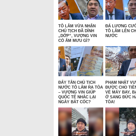
TÔ LÂM VỪA NHẬN
ĐÁ LƯƠNG CƯ
CHỦ TỊCH ĐÃ DÍNH
TÔ LÂM LÊN CH
„DỚP“, VƯỢNG VIN
NƯỚC
CÓ ÂM MƯU GÌ?
ĐẨY TÂN CHỦ TỊCH
PHẠM NHẬT V
NƯỚC TÔ LÂM RA TÒA
ĐƯỢC CHO TIỀ
– VƯỢNG VIN GIÚP
VÉ MÁY BAY, B
QUỐC TẾ NHẮC LẠI
Ở SANG ĐỨC H
NGÀY BẮT CÓC?
TÒA!