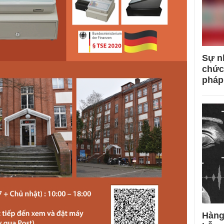
Sự n
chức
pháp
Hàng