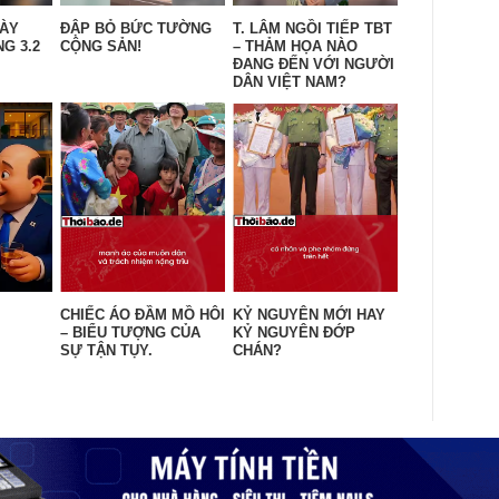
GÀY
ĐẬP BỎ BỨC TƯỜNG
T. LÂM NGỒI TIẾP TBT
G 3.2
CỘNG SẢN!
– THẢM HỌA NÀO
ĐANG ĐẾN VỚI NGƯỜI
DÂN VIỆT NAM?
CHIẾC ÁO ĐẦM MỒ HÔI
KỶ NGUYÊN MỚI HAY
– BIỂU TƯỢNG CỦA
KỶ NGUYÊN ĐỚP
SỰ TẬN TỤY.
CHÁN?