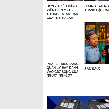
HƠN 2 TRIỆU ĐẢNG
HOANG TÀN N
VIÊN BIẾN MẤT –
THÀNH LẬP ĐẢN
TƯƠNG LAI ẢM ĐẠM
CỦA TBT TÔ LÂM
PHẠT 1 TRIỆU ĐỒNG:
QUẢN LÝ HAY ĐÁNH
SÂN SAU?
VÀO GIỜ SỐNG CỦA
NGƯỜI NGHÈO?