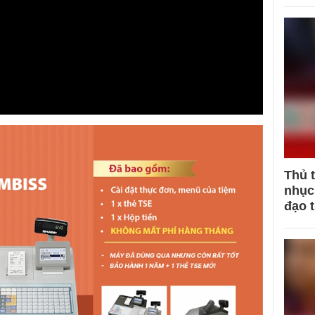
Thủ 
nhục 
đạo 