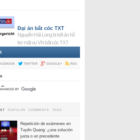
Đại án bắt cóc TXT
Nguyễn Hải Long bị kết án hỗ
trợ mật vụ VN bắt cóc TXT
E
ACEBOOK
TWITTER
GOOGLE+
RSS
H
EST
POPULAR
COMMENTS
TAGS
Repetición de exámenes en
Tuyên Quang: ¿una solución
justa o un precedente