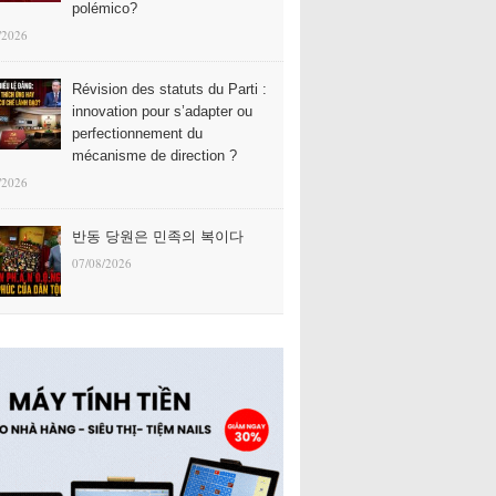
polémico?
/2026
Révision des statuts du Parti :
innovation pour s’adapter ou
perfectionnement du
mécanisme de direction ?
/2026
반동 당원은 민족의 복이다
07/08/2026