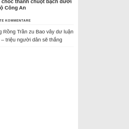
 chốc thành chuột bạch dưới
Bộ Công An
TE KOMMENTARE
g Rồng Trần
zu
Bao vây dư luận
 – triệu người dân sẽ thắng