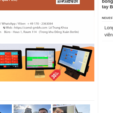
bỗng
tay 
NEUES
Lon
viên