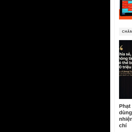
CHÂM
Phạt
dùng
nhiệ
chí