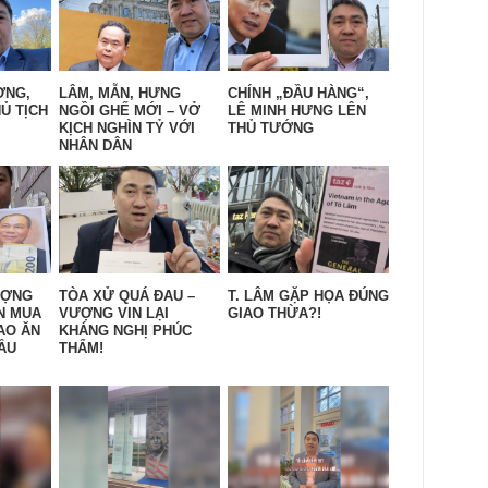
ỜNG,
LÂM, MẪN, HƯNG
CHÍNH „ĐẦU HÀNG“,
Ủ TỊCH
NGỒI GHẾ MỚI – VỞ
LÊ MINH HƯNG LÊN
KỊCH NGHÌN TỶ VỚI
THỦ TƯỚNG
NHÂN DÂN
ƯỢNG
TÒA XỬ QUÁ ĐAU –
T. LÂM GẶP HỌA ĐÚNG
N MUA
VƯỢNG VIN LẠI
GIAO THỪA?!
AO ĂN
KHÁNG NGHỊ PHÚC
ẦU
THẨM!