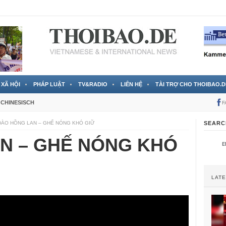
 đã được chính thức xác nhận
3 Jahren ago
XÃ HỘI
PHÁP LUẬT
TV&RADIO
LIÊN HỆ
TÀI TRỢ CHO THOIBAO.D
CHINESISCH
F
ĐÀO HỒNG LAN – GHẾ NÓNG KHÓ GIỮ
SEARC
N – GHẾ NÓNG KHÓ
LAT