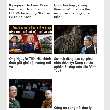
Kỷ nguyên Tô Lâm: Vì sao
Quốc hội họp „không
hàng trăm Đảng Viên
thường lệ“: Liệu có thể
ĐCSVN lại ủng hộ Nhà báo
nâng cao chất lượng làm
Lê Trung Khoa?
luật?
Ông Nguyễn Tiến Hải chính
Sự thật đằng sau sự phát
thức giữ ghế bộ trưởng nội
triển thần kỳ: Dòng xe tắc
vụ
nghẽn 3 tiếng trên cầu Vĩnh
Tuy?
Công an cũng nói đạo lý