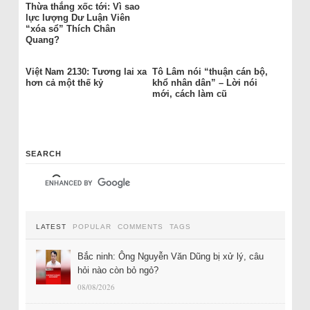
Thừa thắng xốc tới: Vì sao
lực lượng Dư Luận Viên
“xóa sổ” Thích Chân
Quang?
Việt Nam 2130: Tương lai xa
Tô Lâm nói “thuận cán bộ,
hơn cả một thế kỷ
khổ nhân dân” – Lời nói
mới, cách làm cũ
SEARCH
LATEST
POPULAR
COMMENTS
TAGS
Bắc ninh: Ông Nguyễn Văn Dũng bị xử lý, câu
hỏi nào còn bỏ ngỏ?
08/08/2026