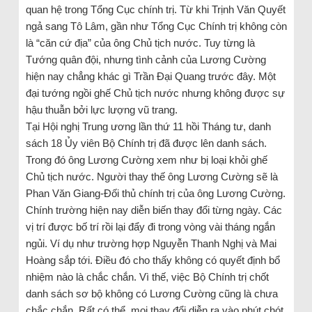
quan hệ trong Tổng Cục chính trị. Từ khi Trịnh Văn Quyết
ngả sang Tô Lâm, gần như Tổng Cục Chính trị không còn
là “căn cứ địa” của ông Chủ tịch nước. Tuy từng là
Tướng quân đội, nhưng tình cảnh của Lương Cường
hiện nay chẳng khác gì Trần Đại Quang trước đây. Một
đại tướng ngồi ghế Chủ tịch nước nhưng không được sự
hậu thuẫn bởi lực lượng vũ trang.
Tại Hội nghị Trung ương lần thứ 11 hồi Tháng tư, danh
sách 18 Ủy viên Bộ Chính trị đã được lên danh sách.
Trong đó ông Lương Cường xem như bị loại khỏi ghế
Chủ tịch nước. Người thay thế ông Lương Cường sẽ là
Phan Văn Giang-Đối thủ chính trị của ông Lương Cường.
Chính trường hiện nay diễn biến thay đổi từng ngày. Các
vị trí được bố trí rồi lại đẩy đi trong vòng vài tháng ngắn
ngủi. Ví dụ như trường hợp Nguyễn Thanh Nghị và Mai
Hoàng sắp tới. Điều đó cho thấy không có quyết định bổ
nhiệm nào là chắc chắn. Vì thế, việc Bộ Chính trị chốt
danh sách sơ bộ không có Lương Cường cũng là chưa
chắc chắn. Rất có thể, mọi thay đổi diễn ra vào phút chót.