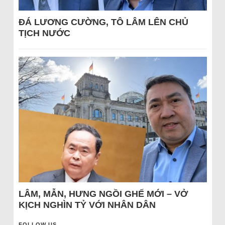
ĐÁ LƯƠNG CƯỜNG, TÔ LÂM LÊN CHỦ
TỊCH NƯỚC
LÂM, MẪN, HƯNG NGỒI GHẾ MỚI – VỞ
KỊCH NGHÌN TỶ VỚI NHÂN DÂN
FOLLOW US