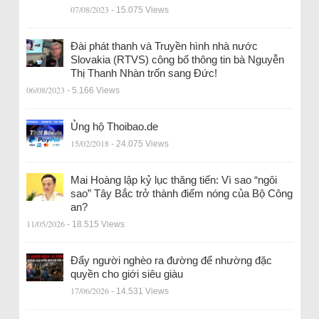
07/08/2023
- 15.075 Views
Đài phát thanh và Truyền hình nhà nước
Slovakia (RTVS) công bố thông tin bà Nguyễn
Thị Thanh Nhàn trốn sang Đức!
06/08/2023
- 5.166 Views
Ủng hộ Thoibao.de
15/02/2018
- 24.075 Views
Mai Hoàng lập kỷ lục thăng tiến: Vì sao “ngôi
sao” Tây Bắc trở thành điểm nóng của Bộ Công
an?
11/05/2026
- 18.515 Views
Đẩy người nghèo ra đường để nhường đặc
quyền cho giới siêu giàu
17/06/2026
- 14.531 Views