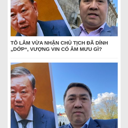
TÔ LÂM VỪA NHẬN CHỦ TỊCH ĐÃ DÍNH
„DỚP“, VƯỢNG VIN CÓ ÂM MƯU GÌ?