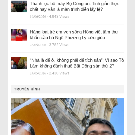
Thanh lọc bộ máy Bộ Công an: Tinh giản thực
chất hay vẫn là màn trình diễn lấy lệ?
16/06/2026
- 4.943 Views
Hàng loạt trẻ em ven sông Hồng viết tâm thư
khẩn cầu bà Ngô Phương Ly cứu giúp
28/05/2026
- 3.782 Views
“Nhà là để ở, không phải để tích sản”: Vì sao Tô
Lâm không đánh thuế Bất Động sản thứ 2?
24/05/2026
- 2.430 Views
TRUYỀN HÌNH