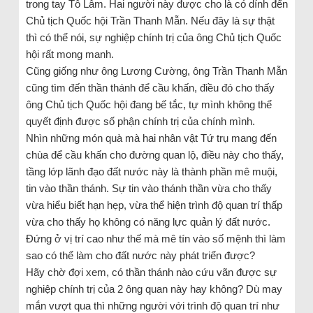
trong tay Tô Lâm. Hai người này được cho là có dính đến
Chủ tịch Quốc hội Trần Thanh Mẫn. Nếu đây là sự thật
thì có thể nói, sự nghiệp chính trị của ông Chủ tịch Quốc
hội rất mong manh.
Cũng giống như ông Lương Cường, ông Trần Thanh Mẫn
cũng tìm đến thần thánh để cầu khấn, điều đó cho thấy
ông Chủ tịch Quốc hội đang bế tắc, tự mình không thể
quyết định được số phận chính trị của chính mình.
Nhìn những món quà mà hai nhân vật Tứ trụ mang đến
chùa để cầu khấn cho đường quan lộ, điều này cho thấy,
tầng lớp lãnh đạo đất nước này là thành phần mê muội,
tin vào thần thánh. Sự tin vào thánh thần vừa cho thấy
vừa hiểu biết hạn hẹp, vừa thể hiện trình độ quan trí thấp
vừa cho thấy họ không có năng lực quản lý đất nước.
Đứng ở vị trí cao như thế mà mê tín vào số mệnh thì làm
sao có thể làm cho đất nước này phát triển được?
Hãy chờ đợi xem, có thần thánh nào cứu vãn được sự
nghiệp chính trị của 2 ông quan này hay không? Dù may
mắn vượt qua thì những người với trình độ quan trí như