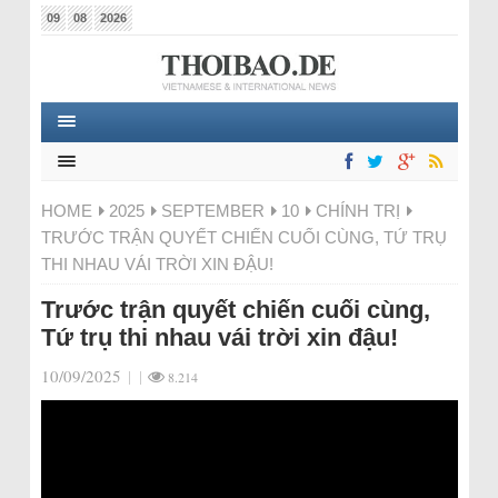
09
08
2026
HOME
2025
SEPTEMBER
10
CHÍNH TRỊ
TRƯỚC TRẬN QUYẾT CHIẾN CUỐI CÙNG, TỨ TRỤ
THI NHAU VÁI TRỜI XIN ĐẬU!
Trước trận quyết chiến cuối cùng,
Tứ trụ thi nhau vái trời xin đậu!
10/09/2025
|
|
8.214