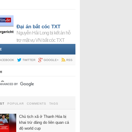
Đại án bắt cóc TXT
Nguyễn Hải Long bị kết án hỗ
trợ mật vụ VN bắt cóc TXT
E
ACEBOOK
TWITTER
GOOGLE+
RSS
H
EST
POPULAR
COMMENTS
TAGS
Chủ tịch xã ở Thanh Hóa bị
khai trừ đảng do liên quan cá
độ world cup