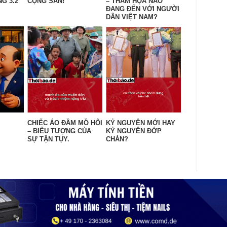
G 3.2
CỘNG SẢN!
– THẢM HỌA NÀO
ĐANG ĐẾN VỚI NGƯỜI
DÂN VIỆT NAM?
CHIẾC ÁO ĐẦM MỒ HÔI
KỶ NGUYÊN MỚI HAY
– BIỂU TƯỢNG CỦA
KỶ NGUYÊN ĐỚP
SỰ TẬN TỤY.
CHÁN?