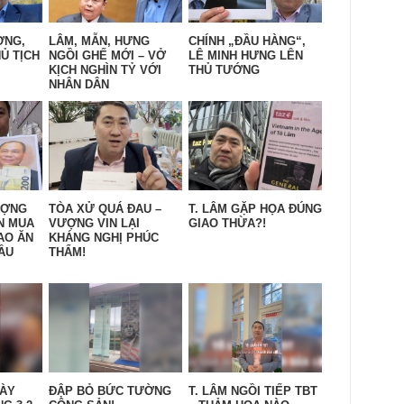
ỜNG,
LÂM, MẪN, HƯNG
CHÍNH „ĐẦU HÀNG“,
Ủ TỊCH
NGỒI GHẾ MỚI – VỞ
LÊ MINH HƯNG LÊN
KỊCH NGHÌN TỶ VỚI
THỦ TƯỚNG
NHÂN DÂN
ƯỢNG
TÒA XỬ QUÁ ĐAU –
T. LÂM GẶP HỌA ĐÚNG
N MUA
VƯỢNG VIN LẠI
GIAO THỪA?!
AO ĂN
KHÁNG NGHỊ PHÚC
ẦU
THẨM!
GÀY
ĐẬP BỎ BỨC TƯỜNG
T. LÂM NGỒI TIẾP TBT