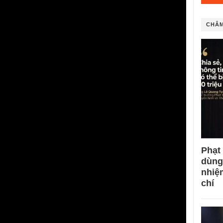
CHÂM
Phạt
dùng
nhiệ
chí