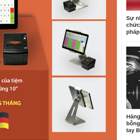
Sự n
chức
pháp
Hàng
bỗng
tay 