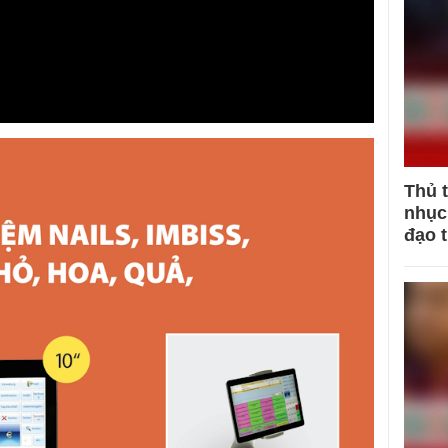
Thủ 
nhục 
đạo 