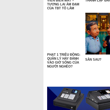
VIÊN BIẾN MẤT –
THÀNH LẬP ĐẢN
TƯƠNG LAI ẢM ĐẠM
CỦA TBT TÔ LÂM
PHẠT 1 TRIỆU ĐỒNG:
QUẢN LÝ HAY ĐÁNH
SÂN SAU?
VÀO GIỜ SỐNG CỦA
NGƯỜI NGHÈO?