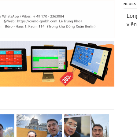
NEUES
Lon
viên