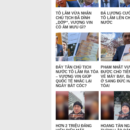
TÔ LÂM VỪA NHẬN
ĐÁ LƯƠNG CƯ
CHỦ TỊCH ĐÃ DÍNH
TÔ LÂM LÊN CH
„DỚP“, VƯỢNG VIN
NƯỚC
CÓ ÂM MƯU GÌ?
ĐẨY TÂN CHỦ TỊCH
PHẠM NHẬT V
NƯỚC TÔ LÂM RA TÒA
ĐƯỢC CHO TIỀ
– VƯỢNG VIN GIÚP
VÉ MÁY BAY, B
QUỐC TẾ NHẮC LẠI
Ở SANG ĐỨC H
NGÀY BẮT CÓC?
TÒA!
HƠN 2 TRIỆU ĐẢNG
HOANG TÀN N