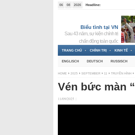
06
08
2026
Headline:
Tin bà Nguyễn Thị Thanh Nhàn đang ẩn náu tại Đức
Biểu tình tại VN
Sau 43 năm, sự kiện chính trị
chấn động toàn quốc
TRANG CHỦ
CHÍNH TRỊ
KINH TẾ
ENGLISCH
DEUTSCH
RUSSISCH
HOME
2025
SEPTEMBER
11
TRUYỀN HÌNH
Vén bức màn “
11/09/2025
|