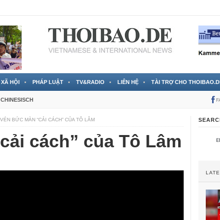
 đã được chính thức xác nhận
3 Jahren ago
XÃ HỘI
PHÁP LUẬT
TV&RADIO
LIÊN HỆ
TÀI TRỢ CHO THOIBAO.D
CHINESISCH
F
VÉN BỨC MÀN “CẢI CÁCH” CỦA TÔ LÂM
SEARC
cải cách” của Tô Lâm
LAT