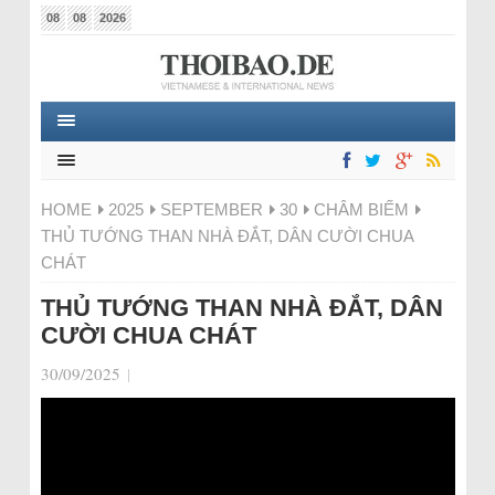
08
08
2026
HOME
2025
SEPTEMBER
30
CHÂM BIẾM
THỦ TƯỚNG THAN NHÀ ĐẮT, DÂN CƯỜI CHUA
CHÁT
THỦ TƯỚNG THAN NHÀ ĐẮT, DÂN
CƯỜI CHUA CHÁT
30/09/2025
|