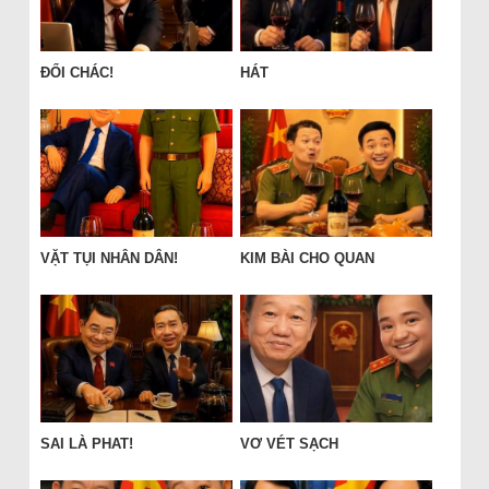
ĐỔI CHÁC!
HÁT
VẶT TỤI NHÂN DÂN!
KIM BÀI CHO QUAN
SAI LÀ PHAT!
VƠ VÉT SẠCH