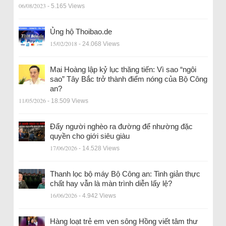
06/08/2023
- 5.165 Views
Ủng hộ Thoibao.de
15/02/2018
- 24.068 Views
Mai Hoàng lập kỷ lục thăng tiến: Vì sao “ngôi
sao” Tây Bắc trở thành điểm nóng của Bộ Công
an?
11/05/2026
- 18.509 Views
Đẩy người nghèo ra đường để nhường đặc
quyền cho giới siêu giàu
17/06/2026
- 14.528 Views
Thanh lọc bộ máy Bộ Công an: Tinh giản thực
chất hay vẫn là màn trình diễn lấy lệ?
16/06/2026
- 4.942 Views
Hàng loạt trẻ em ven sông Hồng viết tâm thư