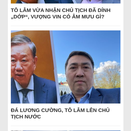
TÔ LÂM VỪA NHẬN CHỦ TỊCH ĐÃ DÍNH
„DỚP“, VƯỢNG VIN CÓ ÂM MƯU GÌ?
ĐÁ LƯƠNG CƯỜNG, TÔ LÂM LÊN CHỦ
TỊCH NƯỚC