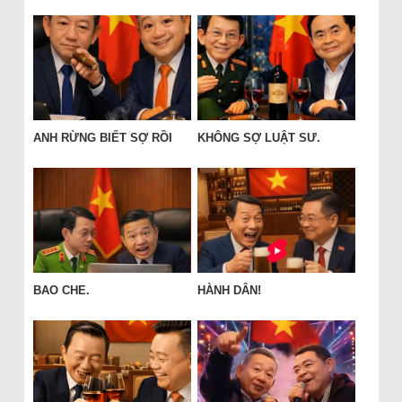
ANH RỪNG BIẾT SỢ RỒI
KHÔNG SỢ LUẬT SƯ.
BAO CHE.
HÀNH DÂN!