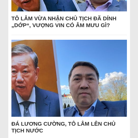
TÔ LÂM VỪA NHẬN CHỦ TỊCH ĐÃ DÍNH
„DỚP“, VƯỢNG VIN CÓ ÂM MƯU GÌ?
ĐÁ LƯƠNG CƯỜNG, TÔ LÂM LÊN CHỦ
TỊCH NƯỚC