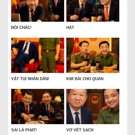
ĐỔI CHÁC!
HÁT
VẶT TỤI NHÂN DÂN!
KIM BÀI CHO QUAN
SAI LÀ PHAT!
VƠ VÉT SẠCH