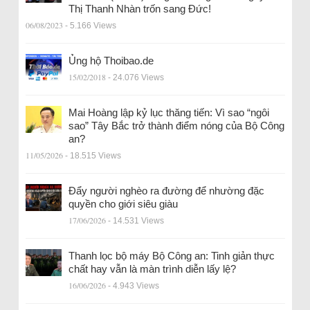
Thị Thanh Nhàn trốn sang Đức!
06/08/2023
- 5.166 Views
Ủng hộ Thoibao.de
15/02/2018
- 24.076 Views
Mai Hoàng lập kỷ lục thăng tiến: Vì sao “ngôi
sao” Tây Bắc trở thành điểm nóng của Bộ Công
an?
11/05/2026
- 18.515 Views
Đẩy người nghèo ra đường để nhường đặc
quyền cho giới siêu giàu
17/06/2026
- 14.531 Views
Thanh lọc bộ máy Bộ Công an: Tinh giản thực
chất hay vẫn là màn trình diễn lấy lệ?
16/06/2026
- 4.943 Views