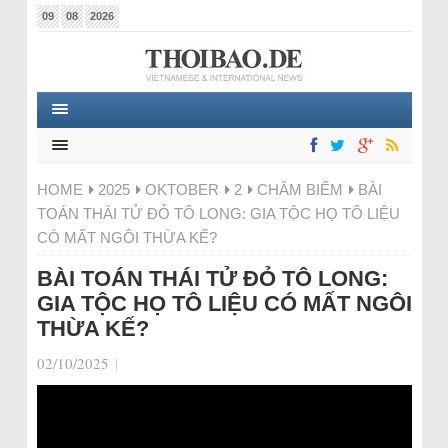
09
08
2026
HOME
2025
OKTOBER
2
CHÂM BIẾM
BÀI
TOÁN THÁI TỬ ĐỎ TÔ LONG: GIA TỘC HỌ TÔ LIỆU
CÓ MẤT NGÔI THỪA KẾ?
BÀI TOÁN THÁI TỬ ĐỎ TÔ LONG:
GIA TỘC HỌ TÔ LIỆU CÓ MẤT NGÔI
THỪA KẾ?
02/10/2025
|