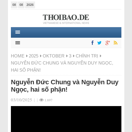
08
08
2026
HOME
2025
OKTOBER
3
CHÍNH TRỊ
NGUYỄN ĐỨC CHUNG VÀ NGUYỄN DUY NGỌC,
HAI SỐ PHẬN!
Nguyễn Đức Chung và Nguyễn Duy
Ngọc, hai số phận!
03/10/2025
|
|
1.697