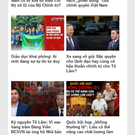
Nam có bị xóa sổ theo Chỉ
sách „phản động“ của
thị số 11 của Bộ Chính trị?
chính quyền Việt Nam
Giáo dục khai phóng: Ai
Xe sang vô giá: Đặc quyền
mới đang sợ tự do tư duy
cho lãnh đạo hay củng cố
hậu thuẫn chính trị cho Tô
Lâm?
Kỷ nguyên Tô Lâm: Vì sao
Quốc hội họp „không
hàng trăm Đảng Viên
thường lệ“: Liệu có thể
ĐCSVN lại ủng hộ Nhà báo
nâng cao chất lượng làm