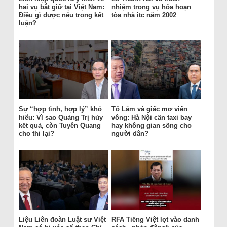
hai vụ bắt giữ tại Việt Nam:
nhiệm trong vụ hỏa hoạn
Điều gì được nêu trong kết
tòa nhà itc năm 2002
luận?
Sự “hợp tình, hợp lý” khó
Tô Lâm và giấc mơ viển
hiểu: Vì sao Quảng Trị hủy
vông: Hà Nội cần taxi bay
kết quả, còn Tuyên Quang
hay không gian sống cho
cho thi lại?
người dân?
Liệu Liên đoàn Luật sư Việt
RFA Tiếng Việt lọt vào danh