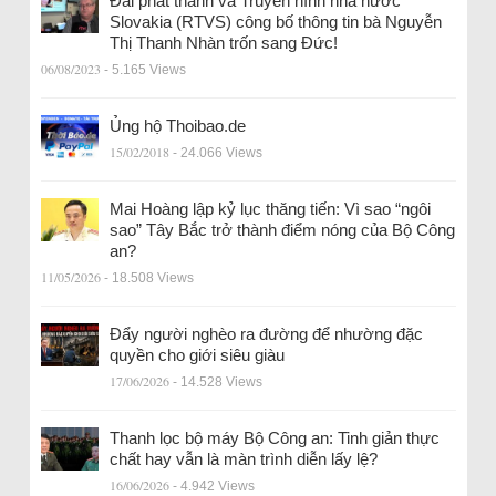
Đài phát thanh và Truyền hình nhà nước
Slovakia (RTVS) công bố thông tin bà Nguyễn
Thị Thanh Nhàn trốn sang Đức!
06/08/2023
- 5.165 Views
Ủng hộ Thoibao.de
15/02/2018
- 24.066 Views
Mai Hoàng lập kỷ lục thăng tiến: Vì sao “ngôi
sao” Tây Bắc trở thành điểm nóng của Bộ Công
an?
11/05/2026
- 18.508 Views
Đẩy người nghèo ra đường để nhường đặc
quyền cho giới siêu giàu
17/06/2026
- 14.528 Views
Thanh lọc bộ máy Bộ Công an: Tinh giản thực
chất hay vẫn là màn trình diễn lấy lệ?
16/06/2026
- 4.942 Views