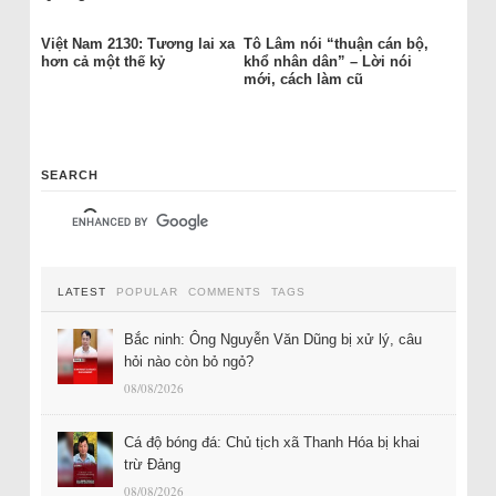
Việt Nam 2130: Tương lai xa
Tô Lâm nói “thuận cán bộ,
hơn cả một thế kỷ
khổ nhân dân” – Lời nói
mới, cách làm cũ
SEARCH
LATEST
POPULAR
COMMENTS
TAGS
Bắc ninh: Ông Nguyễn Văn Dũng bị xử lý, câu
hỏi nào còn bỏ ngỏ?
08/08/2026
Cá độ bóng đá: Chủ tịch xã Thanh Hóa bị khai
trừ Đảng
08/08/2026