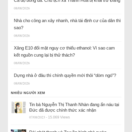
Cá độ bóng đá: Chủ tịch xã Thanh Hóa bị khai trừ Đảng
08/08/2026
Nhà cho công an xây nhanh, nhà tái định cư của dân thì
sao?
08/08/2026
Xăng E10 đối mặt nguy cơ thiếu ethanol: Vì sao cam
kết nguồn cung lại bị thử thách?
08/08/2026
Dựng nhà ở đâu thì chính quyền mới thôi “dòm ngó”?
08/08/2026
NHIỀU NGƯỜI XEM
Tin bà Nguyễn Thị Thanh Nhàn đang ẩn náu tại
Đức đã được chính thức xác nhận
07/08/2023
- 15.069 Views