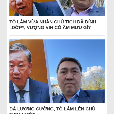
TÔ LÂM VỪA NHẬN CHỦ TỊCH ĐÃ DÍNH
„DỚP“, VƯỢNG VIN CÓ ÂM MƯU GÌ?
ĐÁ LƯƠNG CƯỜNG, TÔ LÂM LÊN CHỦ