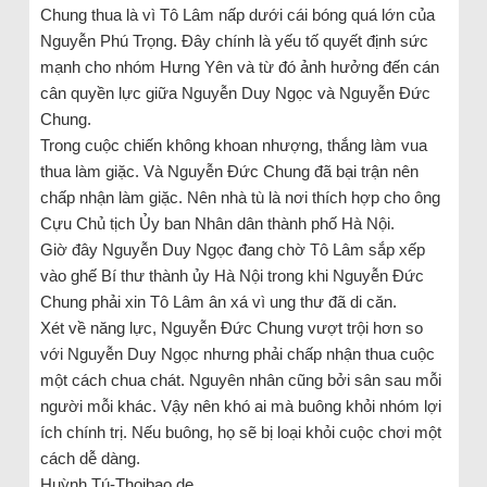
Chung thua là vì Tô Lâm nấp dưới cái bóng quá lớn của
Nguyễn Phú Trọng. Đây chính là yếu tố quyết định sức
mạnh cho nhóm Hưng Yên và từ đó ảnh hưởng đến cán
cân quyền lực giữa Nguyễn Duy Ngọc và Nguyễn Đức
Chung.
Trong cuộc chiến không khoan nhượng, thắng làm vua
thua làm giặc. Và Nguyễn Đức Chung đã bại trận nên
chấp nhận làm giặc. Nên nhà tù là nơi thích hợp cho ông
Cựu Chủ tịch Ủy ban Nhân dân thành phố Hà Nội.
Giờ đây Nguyễn Duy Ngọc đang chờ Tô Lâm sắp xếp
vào ghế Bí thư thành ủy Hà Nội trong khi Nguyễn Đức
Chung phải xin Tô Lâm ân xá vì ung thư đã di căn.
Xét về năng lực, Nguyễn Đức Chung vượt trội hơn so
với Nguyễn Duy Ngọc nhưng phải chấp nhận thua cuộc
một cách chua chát. Nguyên nhân cũng bởi sân sau mỗi
người mỗi khác. Vậy nên khó ai mà buông khỏi nhóm lợi
ích chính trị. Nếu buông, họ sẽ bị loại khỏi cuộc chơi một
cách dễ dàng.
Huỳnh Tú-Thoibao.de