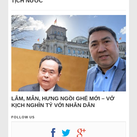
TỊCH NƯỚC
LÂM, MẪN, HƯNG NGỒI GHẾ MỚI – VỞ
KỊCH NGHÌN TỶ VỚI NHÂN DÂN
FOLLOW US