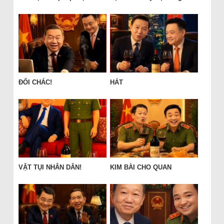
ĐỔI CHÁC!
HÁT
VẶT TỤI NHÂN DÂN!
KIM BÀI CHO QUAN