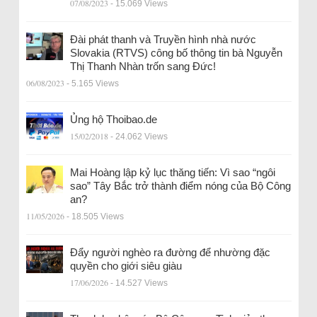
07/08/2023
- 15.069 Views
Đài phát thanh và Truyền hình nhà nước
Slovakia (RTVS) công bố thông tin bà Nguyễn
Thị Thanh Nhàn trốn sang Đức!
06/08/2023
- 5.165 Views
Ủng hộ Thoibao.de
15/02/2018
- 24.062 Views
Mai Hoàng lập kỷ lục thăng tiến: Vì sao “ngôi
sao” Tây Bắc trở thành điểm nóng của Bộ Công
an?
11/05/2026
- 18.505 Views
Đẩy người nghèo ra đường để nhường đặc
quyền cho giới siêu giàu
17/06/2026
- 14.527 Views