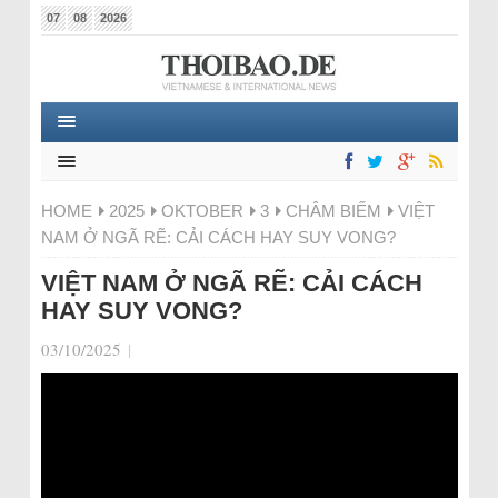
07
08
2026
HOME
2025
OKTOBER
3
CHÂM BIẾM
VIỆT
NAM Ở NGÃ RẼ: CẢI CÁCH HAY SUY VONG?
VIỆT NAM Ở NGÃ RẼ: CẢI CÁCH
HAY SUY VONG?
03/10/2025
|