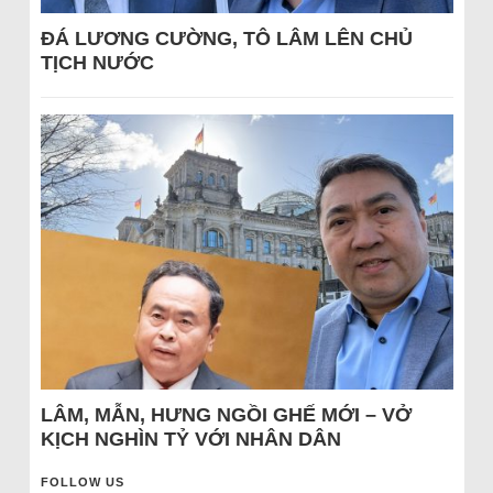
ĐÁ LƯƠNG CƯỜNG, TÔ LÂM LÊN CHỦ
TỊCH NƯỚC
LÂM, MẪN, HƯNG NGỒI GHẾ MỚI – VỞ
KỊCH NGHÌN TỶ VỚI NHÂN DÂN
FOLLOW US