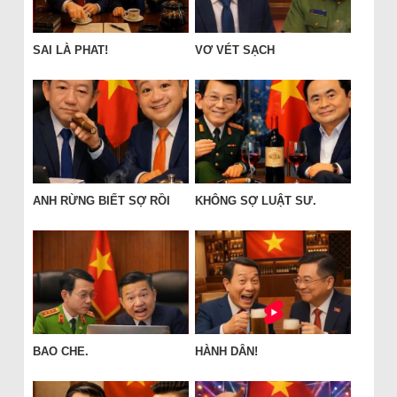
SAI LÀ PHAT!
VƠ VÉT SẠCH
ANH RỪNG BIẾT SỢ RỒI
KHÔNG SỢ LUẬT SƯ.
BAO CHE.
HÀNH DÂN!