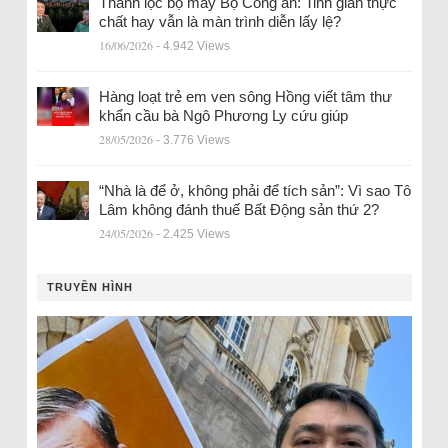
Thanh lọc bộ máy Bộ Công an: Tinh giản thực
chất hay vẫn là màn trình diễn lấy lệ?
16/06/2026
- 4.942 Views
Hàng loạt trẻ em ven sông Hồng viết tâm thư
khẩn cầu bà Ngô Phương Ly cứu giúp
28/05/2026
- 3.776 Views
“Nhà là để ở, không phải để tích sản”: Vì sao Tô
Lâm không đánh thuế Bất Động sản thứ 2?
24/05/2026
- 2.425 Views
TRUYỀN HÌNH