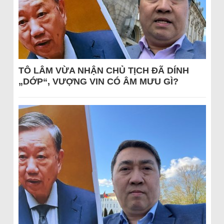
TÔ LÂM VỪA NHẬN CHỦ TỊCH ĐÃ DÍNH
„DỚP“, VƯỢNG VIN CÓ ÂM MƯU GÌ?