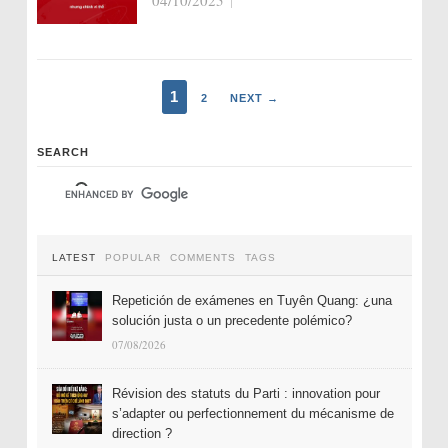
1
2
NEXT →
SEARCH
LATEST
POPULAR
COMMENTS
TAGS
Repetición de exámenes en Tuyên Quang: ¿una
solución justa o un precedente polémico?
07/08/2026
Révision des statuts du Parti : innovation pour
s’adapter ou perfectionnement du mécanisme de
direction ?