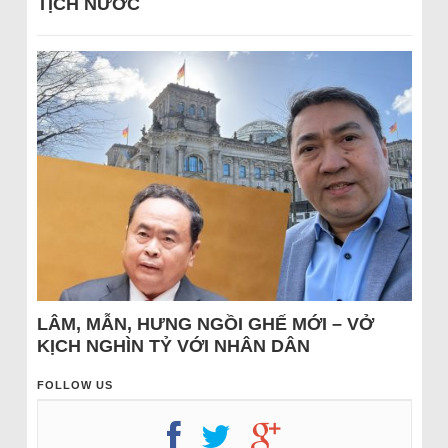
TỊCH NƯỚC
LÂM, MẪN, HƯNG NGỒI GHẾ MỚI – VỞ
KỊCH NGHÌN TỶ VỚI NHÂN DÂN
FOLLOW US