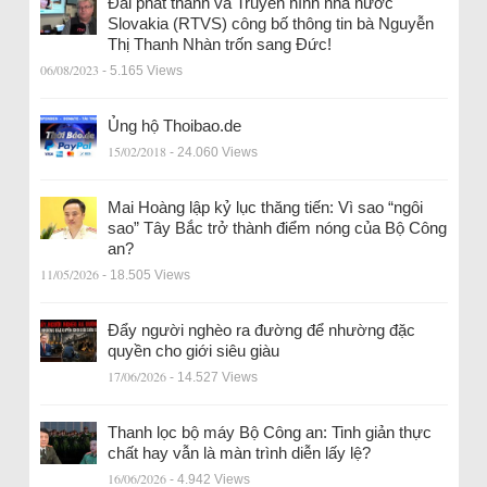
Đài phát thanh và Truyền hình nhà nước
Slovakia (RTVS) công bố thông tin bà Nguyễn
Thị Thanh Nhàn trốn sang Đức!
06/08/2023
- 5.165 Views
Ủng hộ Thoibao.de
15/02/2018
- 24.060 Views
Mai Hoàng lập kỷ lục thăng tiến: Vì sao “ngôi
sao” Tây Bắc trở thành điểm nóng của Bộ Công
an?
11/05/2026
- 18.505 Views
Đẩy người nghèo ra đường để nhường đặc
quyền cho giới siêu giàu
17/06/2026
- 14.527 Views
Thanh lọc bộ máy Bộ Công an: Tinh giản thực
chất hay vẫn là màn trình diễn lấy lệ?
16/06/2026
- 4.942 Views