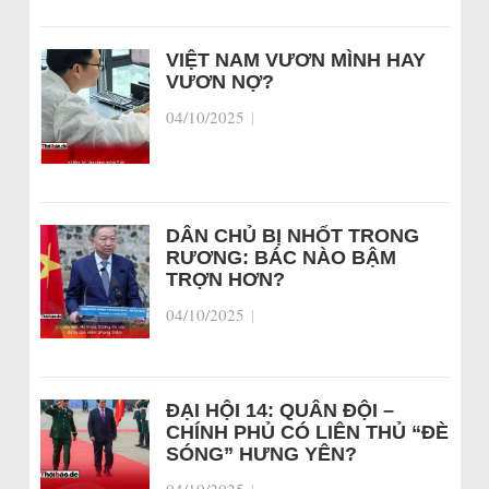
VIỆT NAM VƯƠN MÌNH HAY
VƯƠN NỢ?
04/10/2025
|
DÂN CHỦ BỊ NHỐT TRONG
RƯƠNG: BÁC NÀO BẬM
TRỢN HƠN?
04/10/2025
|
ĐẠI HỘI 14: QUÂN ĐỘI –
CHÍNH PHỦ CÓ LIÊN THỦ “ĐÈ
SÓNG” HƯNG YÊN?
04/10/2025
|