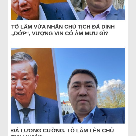
TÔ LÂM VỪA NHẬN CHỦ TỊCH ĐÃ DÍNH
„DỚP“, VƯỢNG VIN CÓ ÂM MƯU GÌ?
ĐÁ LƯƠNG CƯỜNG, TÔ LÂM LÊN CHỦ