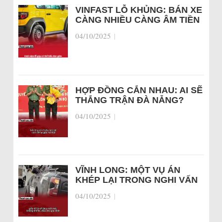
VINFAST LỖ KHỦNG: BÁN XE
CÀNG NHIỀU CÀNG ÂM TIỀN
04/10/2025
|
HỢP ĐỒNG CẮN NHAU: AI SẼ
THẮNG TRẬN ĐÀ NẴNG?
04/10/2025
|
VĨNH LONG: MỘT VỤ ÁN
KHÉP LẠI TRONG NGHI VẤN
04/10/2025
|