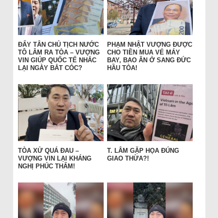
ĐẨY TÂN CHỦ TỊCH NƯỚC
PHẠM NHẬT VƯỢNG ĐƯỢC
TÔ LÂM RA TÒA – VƯỢNG
CHO TIỀN MUA VÉ MÁY
VIN GIÚP QUỐC TẾ NHẮC
BAY, BAO ĂN Ở SANG ĐỨC
LẠI NGÀY BẮT CÓC?
HẦU TÒA!
TÒA XỬ QUÁ ĐAU –
T. LÂM GẶP HỌA ĐÚNG
VƯỢNG VIN LẠI KHÁNG
GIAO THỪA?!
NGHỊ PHÚC THẨM!