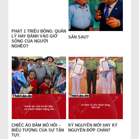
PHẠT 1 TRIỆU ĐỒNG: QUẢN
LÝ HAY ĐÁNH VÀO GIỜ
SÂN SAU?
SỐNG CỦA NGƯỜI
NGHÈO?
CHIẾC ÁO ĐẦM MỒ HÔI –
KỶ NGUYÊN MỚI HAY KỶ
BIỂU TƯỢNG CỦA SỰ TẬN
NGUYÊN ĐỚP CHÁN?
TỤY.