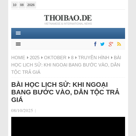
10
08
2026
HOME
2025
OKTOBER
8
TRUYỀN HÌNH
BÀI
HỌC LỊCH SỬ: KHI NGOẠI BANG BƯỚC VÀO, DÂN
TỘC TRẢ GIÁ
BÀI HỌC LỊCH SỬ: KHI NGOẠI
BANG BƯỚC VÀO, DÂN TỘC TRẢ
GIÁ
08/10/2025
|