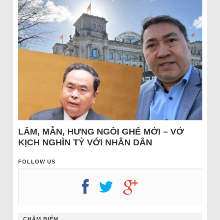
LÂM, MẪN, HƯNG NGỒI GHẾ MỚI – VỞ
KỊCH NGHÌN TỶ VỚI NHÂN DÂN
FOLLOW US
CHÂM BIẾM