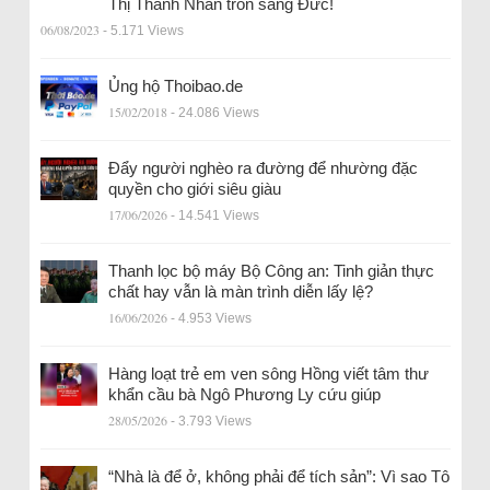
Thị Thanh Nhàn trốn sang Đức!
06/08/2023
- 5.171 Views
Ủng hộ Thoibao.de
15/02/2018
- 24.086 Views
Đẩy người nghèo ra đường để nhường đặc
quyền cho giới siêu giàu
17/06/2026
- 14.541 Views
Thanh lọc bộ máy Bộ Công an: Tinh giản thực
chất hay vẫn là màn trình diễn lấy lệ?
16/06/2026
- 4.953 Views
Hàng loạt trẻ em ven sông Hồng viết tâm thư
khẩn cầu bà Ngô Phương Ly cứu giúp
28/05/2026
- 3.793 Views
“Nhà là để ở, không phải để tích sản”: Vì sao Tô