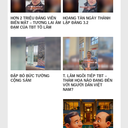
HƠN 2 TRIỆU ĐẢNG VIÊN
HOANG TÀN NGÀY THÀNH
BIẾN MẤT – TƯƠNG LAI ẢM
LẬP ĐẢNG 3.2
ĐẠM CỦA TBT TÔ LÂM
ĐẬP BỎ BỨC TƯỜNG
T. LÂM NGỒI TIẾP TBT –
CỘNG SẢN!
THẢM HỌA NÀO ĐANG ĐẾN
VỚI NGƯỜI DÂN VIỆT
NAM?