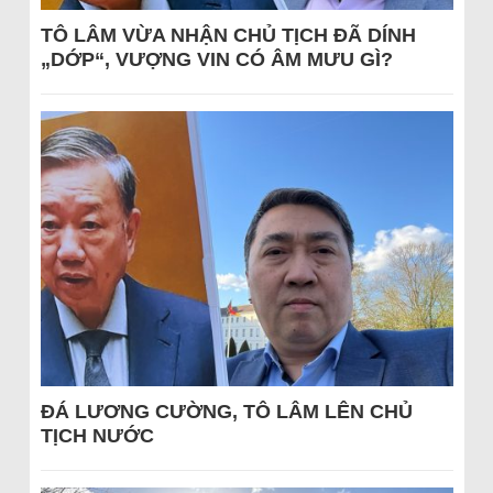
TÔ LÂM VỪA NHẬN CHỦ TỊCH ĐÃ DÍNH
„DỚP“, VƯỢNG VIN CÓ ÂM MƯU GÌ?
ĐÁ LƯƠNG CƯỜNG, TÔ LÂM LÊN CHỦ
TỊCH NƯỚC