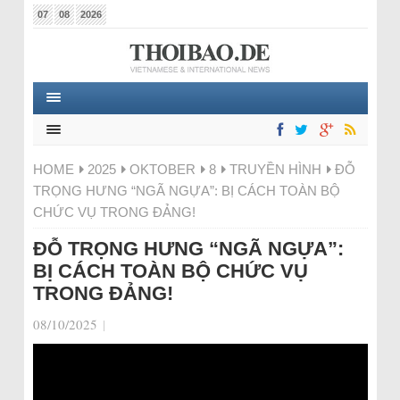
07
08
2026
HOME
2025
OKTOBER
8
TRUYỀN HÌNH
ĐỖ
TRỌNG HƯNG “NGÃ NGỰA”: BỊ CÁCH TOÀN BỘ
CHỨC VỤ TRONG ĐẢNG!
ĐỖ TRỌNG HƯNG “NGÃ NGỰA”:
BỊ CÁCH TOÀN BỘ CHỨC VỤ
TRONG ĐẢNG!
08/10/2025
|