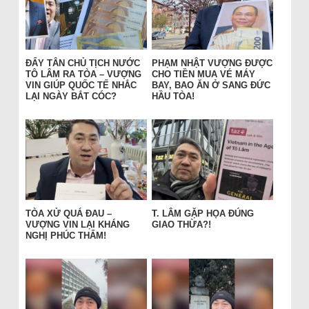
ĐẨY TÂN CHỦ TỊCH NƯỚC
PHẠM NHẬT VƯỢNG ĐƯỢC
TÔ LÂM RA TÒA – VƯỢNG
CHO TIỀN MUA VÉ MÁY
VIN GIÚP QUỐC TẾ NHẮC
BAY, BAO ĂN Ở SANG ĐỨC
LẠI NGÀY BẮT CÓC?
HẦU TÒA!
TÒA XỬ QUÁ ĐAU –
T. LÂM GẶP HỌA ĐÚNG
VƯỢNG VIN LẠI KHÁNG
GIAO THỪA?!
NGHỊ PHÚC THẨM!