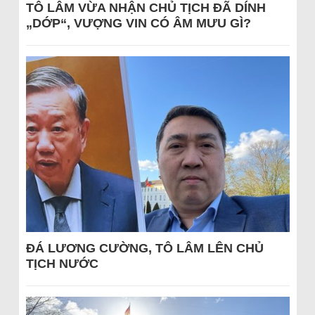
TÔ LÂM VỪA NHẬN CHỦ TỊCH ĐÃ DÍNH
„DỚP“, VƯỢNG VIN CÓ ÂM MƯU GÌ?
ĐÁ LƯƠNG CƯỜNG, TÔ LÂM LÊN CHỦ
TỊCH NƯỚC