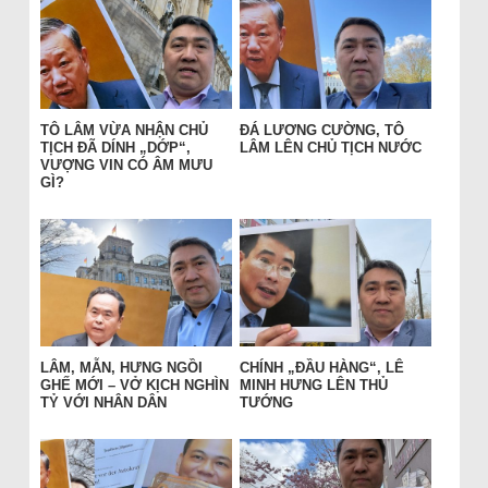
TÔ LÂM VỪA NHẬN CHỦ
ĐÁ LƯƠNG CƯỜNG, TÔ
TỊCH ĐÃ DÍNH „DỚP“,
LÂM LÊN CHỦ TỊCH NƯỚC
VƯỢNG VIN CÓ ÂM MƯU
GÌ?
LÂM, MẪN, HƯNG NGỒI
CHÍNH „ĐẦU HÀNG“, LÊ
GHẾ MỚI – VỞ KỊCH NGHÌN
MINH HƯNG LÊN THỦ
TỶ VỚI NHÂN DÂN
TƯỚNG