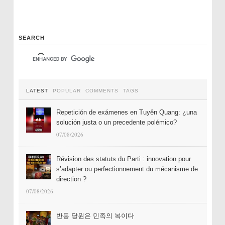
SEARCH
LATEST
POPULAR
COMMENTS
TAGS
Repetición de exámenes en Tuyên Quang: ¿una
solución justa o un precedente polémico?
07/08/2026
Révision des statuts du Parti : innovation pour
s’adapter ou perfectionnement du mécanisme de
direction ?
07/08/2026
반동 당원은 민족의 복이다