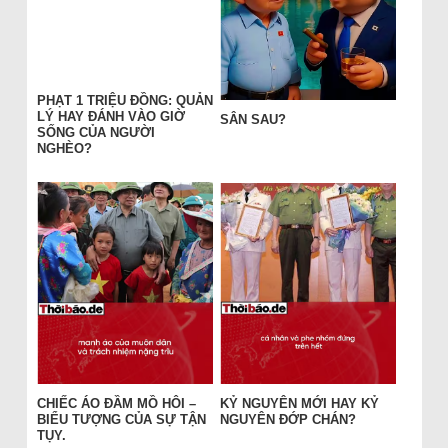
PHẠT 1 TRIỆU ĐỒNG: QUẢN
LÝ HAY ĐÁNH VÀO GIỜ
SÂN SAU?
SỐNG CỦA NGƯỜI
NGHÈO?
CHIẾC ÁO ĐẦM MỒ HÔI –
KỶ NGUYÊN MỚI HAY KỶ
BIỂU TƯỢNG CỦA SỰ TẬN
NGUYÊN ĐỚP CHÁN?
TỤY.