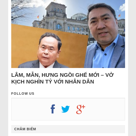
LÂM, MẪN, HƯNG NGỒI GHẾ MỚI – VỞ
KỊCH NGHÌN TỶ VỚI NHÂN DÂN
FOLLOW US
CHÂM BIẾM