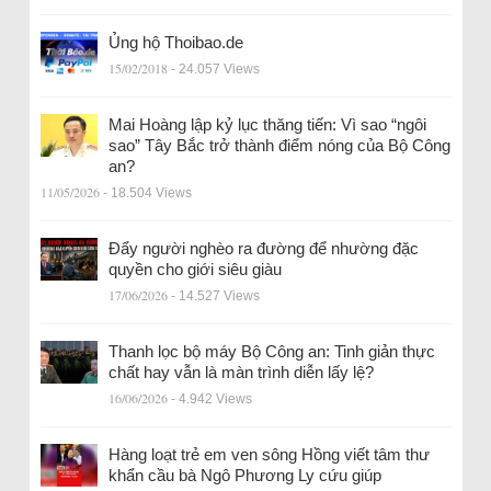
Ủng hộ Thoibao.de
15/02/2018
- 24.057 Views
Mai Hoàng lập kỷ lục thăng tiến: Vì sao “ngôi
sao” Tây Bắc trở thành điểm nóng của Bộ Công
an?
11/05/2026
- 18.504 Views
Đẩy người nghèo ra đường để nhường đặc
quyền cho giới siêu giàu
17/06/2026
- 14.527 Views
Thanh lọc bộ máy Bộ Công an: Tinh giản thực
chất hay vẫn là màn trình diễn lấy lệ?
16/06/2026
- 4.942 Views
Hàng loạt trẻ em ven sông Hồng viết tâm thư
khẩn cầu bà Ngô Phương Ly cứu giúp