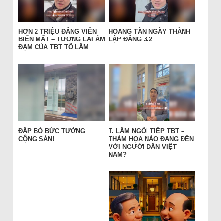
HƠN 2 TRIỆU ĐẢNG VIÊN
HOANG TÀN NGÀY THÀNH
BIẾN MẤT – TƯƠNG LAI ẢM
LẬP ĐẢNG 3.2
ĐẠM CỦA TBT TÔ LÂM
ĐẬP BỎ BỨC TƯỜNG
T. LÂM NGỒI TIẾP TBT –
CỘNG SẢN!
THẢM HỌA NÀO ĐANG ĐẾN
VỚI NGƯỜI DÂN VIỆT
NAM?