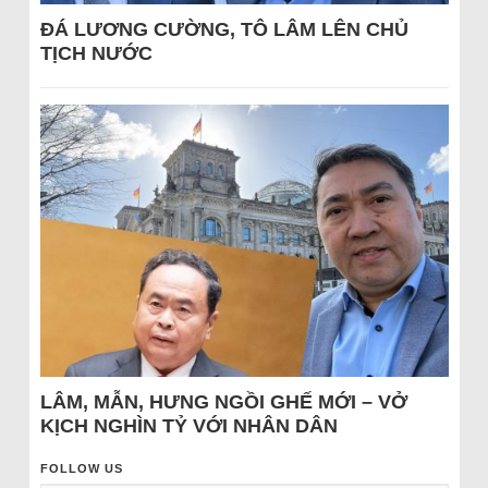
ĐÁ LƯƠNG CƯỜNG, TÔ LÂM LÊN CHỦ
TỊCH NƯỚC
LÂM, MẪN, HƯNG NGỒI GHẾ MỚI – VỞ
KỊCH NGHÌN TỶ VỚI NHÂN DÂN
FOLLOW US