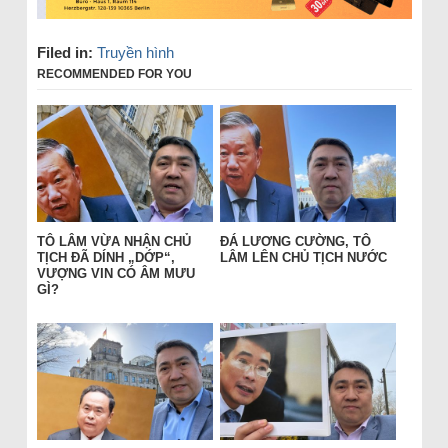
Filed in:
Truyền hình
RECOMMENDED FOR YOU
TÔ LÂM VỪA NHẬN CHỦ
ĐÁ LƯƠNG CƯỜNG, TÔ
TỊCH ĐÃ DÍNH „DỚP“,
LÂM LÊN CHỦ TỊCH NƯỚC
VƯỢNG VIN CÓ ÂM MƯU
GÌ?