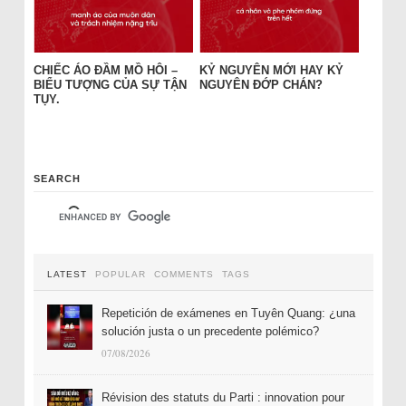
CHIẾC ÁO ĐẦM MỒ HÔI –
KỶ NGUYÊN MỚI HAY KỶ
BIỂU TƯỢNG CỦA SỰ TẬN
NGUYÊN ĐỚP CHÁN?
TỤY.
SEARCH
LATEST
POPULAR
COMMENTS
TAGS
Repetición de exámenes en Tuyên Quang: ¿una
solución justa o un precedente polémico?
07/08/2026
Révision des statuts du Parti : innovation pour