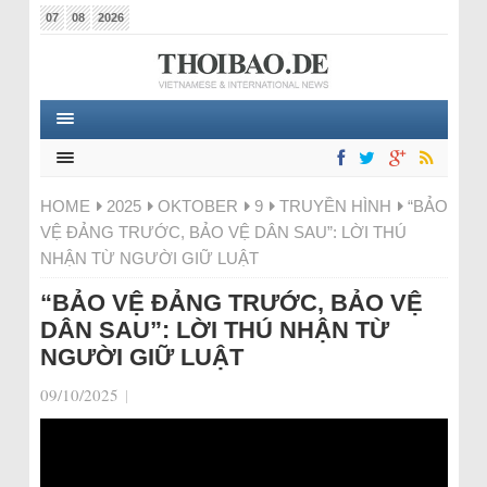
07
08
2026
HOME
2025
OKTOBER
9
TRUYỀN HÌNH
“BẢO
VỆ ĐẢNG TRƯỚC, BẢO VỆ DÂN SAU”: LỜI THÚ
NHẬN TỪ NGƯỜI GIỮ LUẬT
“BẢO VỆ ĐẢNG TRƯỚC, BẢO VỆ
DÂN SAU”: LỜI THÚ NHẬN TỪ
NGƯỜI GIỮ LUẬT
09/10/2025
|