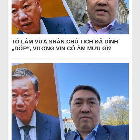
TÔ LÂM VỪA NHẬN CHỦ TỊCH ĐÃ DÍNH
„DỚP“, VƯỢNG VIN CÓ ÂM MƯU GÌ?