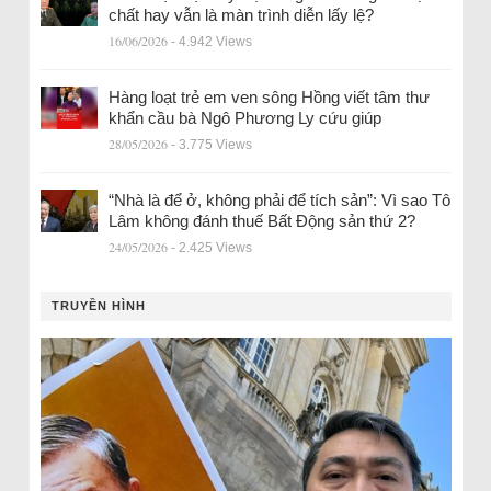
chất hay vẫn là màn trình diễn lấy lệ?
16/06/2026
- 4.942 Views
Hàng loạt trẻ em ven sông Hồng viết tâm thư
khẩn cầu bà Ngô Phương Ly cứu giúp
28/05/2026
- 3.775 Views
“Nhà là để ở, không phải để tích sản”: Vì sao Tô
Lâm không đánh thuế Bất Động sản thứ 2?
24/05/2026
- 2.425 Views
TRUYỀN HÌNH