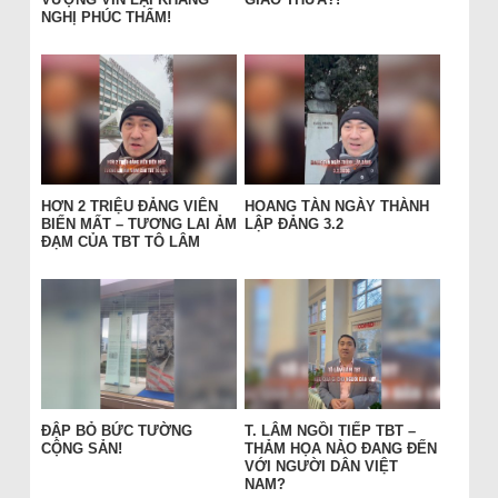
NGHỊ PHÚC THẨM!
HƠN 2 TRIỆU ĐẢNG VIÊN
HOANG TÀN NGÀY THÀNH
BIẾN MẤT – TƯƠNG LAI ẢM
LẬP ĐẢNG 3.2
ĐẠM CỦA TBT TÔ LÂM
ĐẬP BỎ BỨC TƯỜNG
T. LÂM NGỒI TIẾP TBT –
CỘNG SẢN!
THẢM HỌA NÀO ĐANG ĐẾN
VỚI NGƯỜI DÂN VIỆT
NAM?