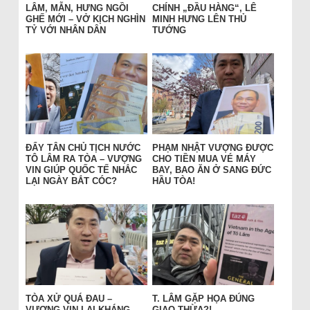
LÂM, MẪN, HƯNG NGỒI
CHÍNH „ĐẦU HÀNG“, LÊ
GHẾ MỚI – VỞ KỊCH NGHÌN
MINH HƯNG LÊN THỦ
TỶ VỚI NHÂN DÂN
TƯỚNG
ĐẨY TÂN CHỦ TỊCH NƯỚC
PHẠM NHẬT VƯỢNG ĐƯỢC
TÔ LÂM RA TÒA – VƯỢNG
CHO TIỀN MUA VÉ MÁY
VIN GIÚP QUỐC TẾ NHẮC
BAY, BAO ĂN Ở SANG ĐỨC
LẠI NGÀY BẮT CÓC?
HẦU TÒA!
TÒA XỬ QUÁ ĐAU –
T. LÂM GẶP HỌA ĐÚNG
VƯỢNG VIN LẠI KHÁNG
GIAO THỪA?!