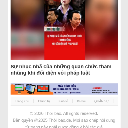
Sự nhục nhã của những quan chức tham
nhũng khi đối diện với pháp luật
Trang chủ
Chính trị
Kinh tế
Xã hội
QUÂN SỰ
© 2026
Thời báo
. All rights reserved.
Bản quyền @2025 Thời báo.de. Mọi sao chép nội dung
từ trang này phải được đồng ý bởi tác giả