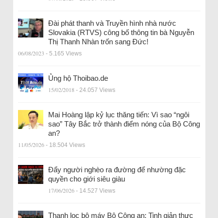
Đài phát thanh và Truyền hình nhà nước
Slovakia (RTVS) công bố thông tin bà Nguyễn
Thị Thanh Nhàn trốn sang Đức!
06/08/2023
- 5.165 Views
Ủng hộ Thoibao.de
15/02/2018
- 24.057 Views
Mai Hoàng lập kỷ lục thăng tiến: Vì sao “ngôi
sao” Tây Bắc trở thành điểm nóng của Bộ Công
an?
11/05/2026
- 18.504 Views
Đẩy người nghèo ra đường để nhường đặc
quyền cho giới siêu giàu
17/06/2026
- 14.527 Views
Thanh lọc bộ máy Bộ Công an: Tinh giản thực