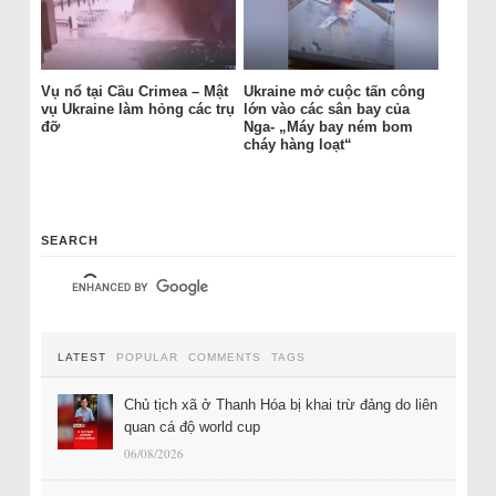
Vụ nổ tại Cầu Crimea – Mật
Ukraine mở cuộc tấn công
vụ Ukraine làm hỏng các trụ
lớn vào các sân bay của
đỡ
Nga- „Máy bay ném bom
cháy hàng loạt“
SEARCH
LATEST
POPULAR
COMMENTS
TAGS
Chủ tịch xã ở Thanh Hóa bị khai trừ đảng do liên
quan cá độ world cup
06/08/2026