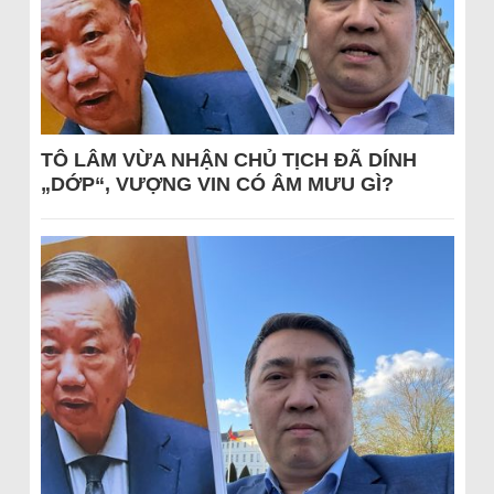
TÔ LÂM VỪA NHẬN CHỦ TỊCH ĐÃ DÍNH
„DỚP“, VƯỢNG VIN CÓ ÂM MƯU GÌ?