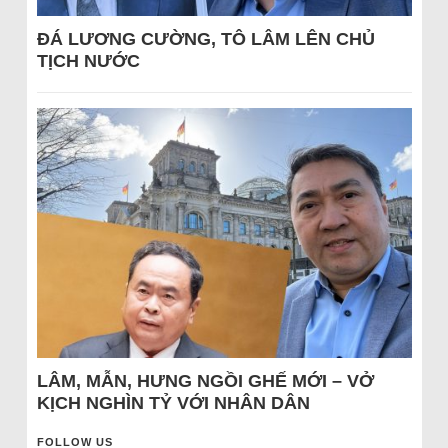
ĐÁ LƯƠNG CƯỜNG, TÔ LÂM LÊN CHỦ
TỊCH NƯỚC
LÂM, MẪN, HƯNG NGỒI GHẾ MỚI – VỞ
KỊCH NGHÌN TỶ VỚI NHÂN DÂN
FOLLOW US