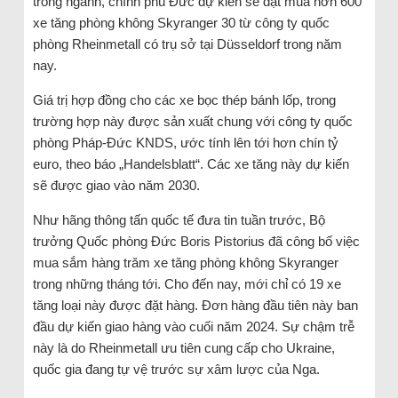
trong ngành, chính phủ Đức dự kiến ​​sẽ đặt mua hơn 600
xe tăng phòng không Skyranger 30 từ công ty quốc
phòng Rheinmetall có trụ sở tại Düsseldorf trong năm
nay.
Giá trị hợp đồng cho các xe bọc thép bánh lốp, trong
trường hợp này được sản xuất chung với công ty quốc
phòng Pháp-Đức KNDS, ước tính lên tới hơn chín tỷ
euro, theo báo „Handelsblatt“. Các xe tăng này dự kiến ​​
sẽ được giao vào năm 2030.
Như hãng thông tấn quốc tế đưa tin tuần trước, Bộ
trưởng Quốc phòng Đức Boris Pistorius đã công bố việc
mua sắm hàng trăm xe tăng phòng không Skyranger
trong những tháng tới. Cho đến nay, mới chỉ có 19 xe
tăng loại này được đặt hàng. Đơn hàng đầu tiên này ban
đầu dự kiến ​​giao hàng vào cuối năm 2024. Sự chậm trễ
này là do Rheinmetall ưu tiên cung cấp cho Ukraine,
quốc gia đang tự vệ trước sự xâm lược của Nga.