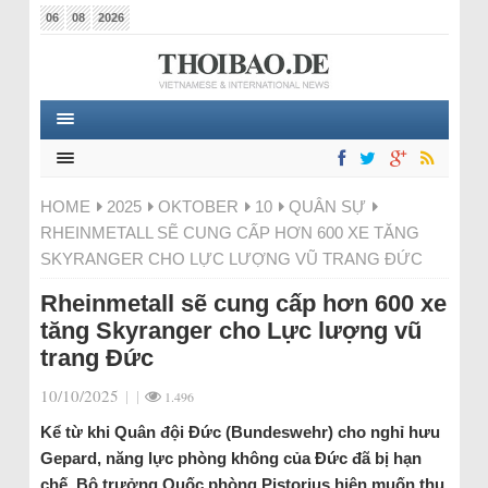
06
08
2026
HOME
2025
OKTOBER
10
QUÂN SỰ
RHEINMETALL SẼ CUNG CẤP HƠN 600 XE TĂNG
SKYRANGER CHO LỰC LƯỢNG VŨ TRANG ĐỨC
Rheinmetall sẽ cung cấp hơn 600 xe
tăng Skyranger cho Lực lượng vũ
trang Đức
10/10/2025
|
|
1.496
Kể từ khi Quân đội Đức (Bundeswehr) cho nghỉ hưu
Gepard, năng lực phòng không của Đức đã bị hạn
chế. Bộ trưởng Quốc phòng Pistorius hiện muốn thu