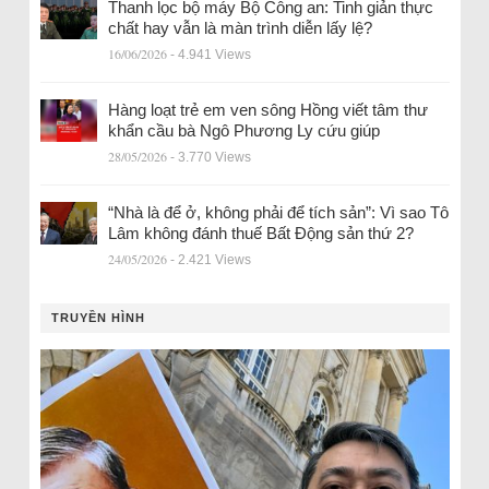
Thanh lọc bộ máy Bộ Công an: Tinh giản thực
chất hay vẫn là màn trình diễn lấy lệ?
16/06/2026
- 4.941 Views
Hàng loạt trẻ em ven sông Hồng viết tâm thư
khẩn cầu bà Ngô Phương Ly cứu giúp
28/05/2026
- 3.770 Views
“Nhà là để ở, không phải để tích sản”: Vì sao Tô
Lâm không đánh thuế Bất Động sản thứ 2?
24/05/2026
- 2.421 Views
TRUYỀN HÌNH