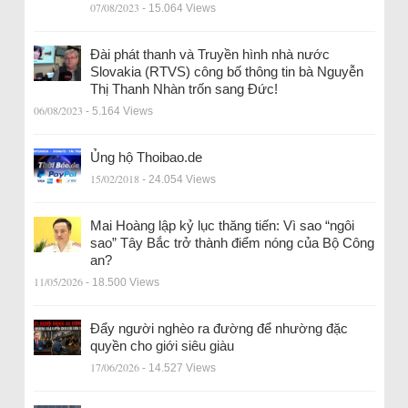
07/08/2023
- 15.064 Views
Đài phát thanh và Truyền hình nhà nước
Slovakia (RTVS) công bố thông tin bà Nguyễn
Thị Thanh Nhàn trốn sang Đức!
06/08/2023
- 5.164 Views
Ủng hộ Thoibao.de
15/02/2018
- 24.054 Views
Mai Hoàng lập kỷ lục thăng tiến: Vì sao “ngôi
sao” Tây Bắc trở thành điểm nóng của Bộ Công
an?
11/05/2026
- 18.500 Views
Đẩy người nghèo ra đường để nhường đặc
quyền cho giới siêu giàu
17/06/2026
- 14.527 Views