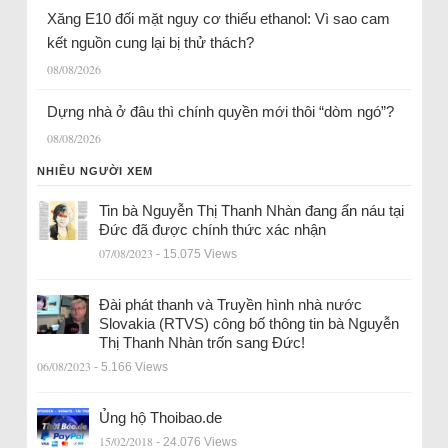
Xăng E10 đối mặt nguy cơ thiếu ethanol: Vì sao cam
kết nguồn cung lại bị thử thách?
08/08/2026
Dựng nhà ở đâu thì chính quyền mới thôi “dòm ngó”?
08/08/2026
NHIỀU NGƯỜI XEM
Tin bà Nguyễn Thị Thanh Nhàn đang ẩn náu tại
Đức đã được chính thức xác nhận
07/08/2023
- 15.075 Views
Đài phát thanh và Truyền hình nhà nước
Slovakia (RTVS) công bố thông tin bà Nguyễn
Thị Thanh Nhàn trốn sang Đức!
06/08/2023
- 5.166 Views
Ủng hộ Thoibao.de
15/02/2018
- 24.076 Views