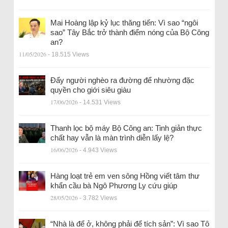
Mai Hoàng lập kỷ lục thăng tiến: Vì sao “ngôi
sao” Tây Bắc trở thành điểm nóng của Bộ Công
an?
11/05/2026
- 18.515 Views
Đẩy người nghèo ra đường để nhường đặc
quyền cho giới siêu giàu
17/06/2026
- 14.531 Views
Thanh lọc bộ máy Bộ Công an: Tinh giản thực
chất hay vẫn là màn trình diễn lấy lệ?
16/06/2026
- 4.943 Views
Hàng loạt trẻ em ven sông Hồng viết tâm thư
khẩn cầu bà Ngô Phương Ly cứu giúp
28/05/2026
- 3.782 Views
“Nhà là để ở, không phải để tích sản”: Vì sao Tô