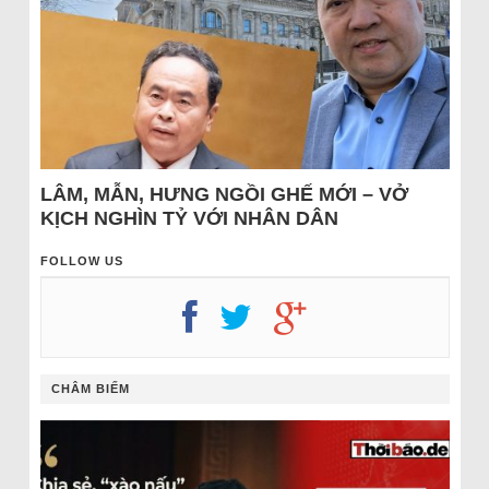
LÂM, MẪN, HƯNG NGỒI GHẾ MỚI – VỞ
KỊCH NGHÌN TỶ VỚI NHÂN DÂN
FOLLOW US
CHÂM BIẾM