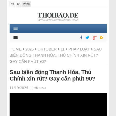
09
08
2026
HOME
2025
OKTOBER
11
PHÁP LUẬT
SAU
BIẾN ĐỘNG THANH HÓA, THỦ CHÍNH XIN RÚT?
GAY CẤN PHÚT 90?
Sau biến động Thanh Hóa, Thủ
Chính xin rút? Gay cấn phút 90?
11/10/2025
|
|
2.241