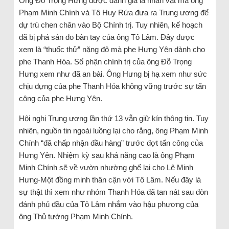
Ông Đỗ Trọng Hưng được đánh giá là nhân vật mà ông
Phạm Minh Chính và Tô Huy Rứa đưa ra Trung ương để
dự trù chen chân vào Bộ Chính trị. Tuy nhiên, kế hoạch
đã bị phá sản do bàn tay của ông Tô Lâm. Đây được
xem là “thuốc thử” nặng đô mà phe Hưng Yên dành cho
phe Thanh Hóa. Số phận chính trị của ông Đỗ Trọng
Hưng xem như đã an bài. Ông Hưng bị hạ xem như sức
chịu đựng của phe Thanh Hóa không vững trước sự tấn
công của phe Hưng Yên.
Hội nghị Trung ương lần thứ 13 vẫn giữ kín thông tin. Tuy
nhiên, nguồn tin ngoài luồng lại cho rằng, ông Phạm Minh
Chính “đã chấp nhận đầu hàng” trước đợt tấn công của
Hưng Yên. Nhiệm kỳ sau khả năng cao là ông Phạm
Minh Chính sẽ về vườn nhường ghế lại cho Lê Minh
Hưng-Một đồng minh thân cận với Tô Lâm. Nếu đây là
sự thật thì xem như nhóm Thanh Hóa đã tan nát sau đòn
đánh phủ đầu của Tô Lâm nhắm vào hậu phương của
ông Thủ tướng Phạm Minh Chính.