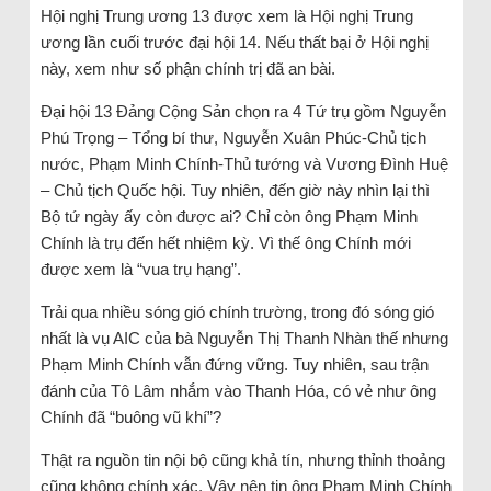
Hội nghị Trung ương 13 được xem là Hội nghị Trung
ương lần cuối trước đại hội 14. Nếu thất bại ở Hội nghị
này, xem như số phận chính trị đã an bài.
Đại hội 13 Đảng Cộng Sản chọn ra 4 Tứ trụ gồm Nguyễn
Phú Trọng – Tổng bí thư, Nguyễn Xuân Phúc-Chủ tịch
nước, Phạm Minh Chính-Thủ tướng và Vương Đình Huệ
– Chủ tịch Quốc hội. Tuy nhiên, đến giờ này nhìn lại thì
Bộ tứ ngày ấy còn được ai? Chỉ còn ông Phạm Minh
Chính là trụ đến hết nhiệm kỳ. Vì thế ông Chính mới
được xem là “vua trụ hạng”.
Trải qua nhiều sóng gió chính trường, trong đó sóng gió
nhất là vụ AIC của bà Nguyễn Thị Thanh Nhàn thế nhưng
Phạm Minh Chính vẫn đứng vững. Tuy nhiên, sau trận
đánh của Tô Lâm nhắm vào Thanh Hóa, có vẻ như ông
Chính đã “buông vũ khí”?
Thật ra nguồn tin nội bộ cũng khả tín, nhưng thỉnh thoảng
cũng không chính xác. Vậy nên tin ông Phạm Minh Chính