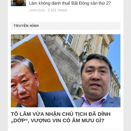
Lâm không đánh thuế Bất Động sản thứ 2?
24/05/2026
- 2.431 Views
TRUYỀN HÌNH
TÔ LÂM VỪA NHẬN CHỦ TỊCH ĐÃ DÍNH
„DỚP“, VƯỢNG VIN CÓ ÂM MƯU GÌ?