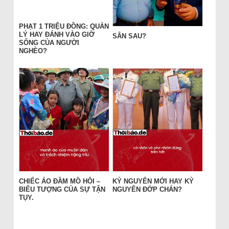
PHẠT 1 TRIỆU ĐỒNG: QUẢN
LÝ HAY ĐÁNH VÀO GIỜ
SÂN SAU?
SỐNG CỦA NGƯỜI
NGHÈO?
CHIẾC ÁO ĐẦM MỒ HÔI –
KỶ NGUYÊN MỚI HAY KỶ
BIỂU TƯỢNG CỦA SỰ TẬN
NGUYÊN ĐỚP CHÁN?
TỤY.