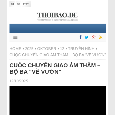
10
08
2026
HOME
2025
OKTOBER
12
TRUYỀN HÌNH
CUỘC CHUYỂN GIAO ÂM THẦM – BỘ BA “VỀ VƯỜN”
CUỘC CHUYỂN GIAO ÂM THẦM –
BỘ BA “VỀ VƯỜN”
12/10/2025
|