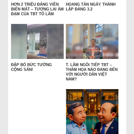
HƠN 2 TRIỆU ĐẢNG VIÊN
HOANG TÀN NGÀY THÀNH
BIẾN MẤT – TƯƠNG LAI ẢM
LẬP ĐẢNG 3.2
ĐẠM CỦA TBT TÔ LÂM
ĐẬP BỎ BỨC TƯỜNG
T. LÂM NGỒI TIẾP TBT –
CỘNG SẢN!
THẢM HỌA NÀO ĐANG ĐẾN
VỚI NGƯỜI DÂN VIỆT
NAM?