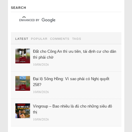
SEARCH
LATEST
POPULAR
COMMENTS
TAGS
Đất cho Công An thì ưu tiên, tái định cư cho dân
thì phải chờ
10/08/2026
Đại lộ Sông Hồng: Vì sao phải có Nghị quyết
258?
10/08/2026
Vingroup – Bao nhiêu là đủ cho những siêu đô
thị
10/08/2026