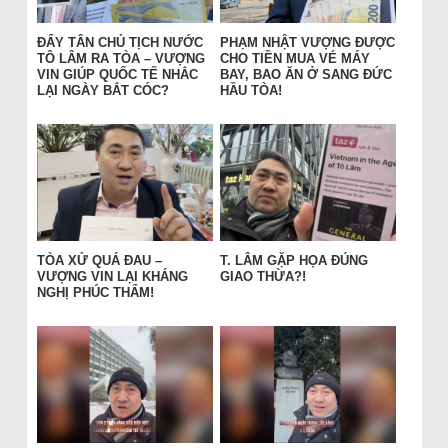
ĐẨY TÂN CHỦ TỊCH NƯỚC
PHẠM NHẬT VƯỢNG ĐƯỢC
TÔ LÂM RA TÒA – VƯỢNG
CHO TIỀN MUA VÉ MÁY
VIN GIÚP QUỐC TẾ NHẮC
BAY, BAO ĂN Ở SANG ĐỨC
LẠI NGÀY BẮT CÓC?
HẦU TÒA!
TÒA XỬ QUÁ ĐAU –
T. LÂM GẶP HỌA ĐÚNG
VƯỢNG VIN LẠI KHÁNG
GIAO THỪA?!
NGHỊ PHÚC THẨM!