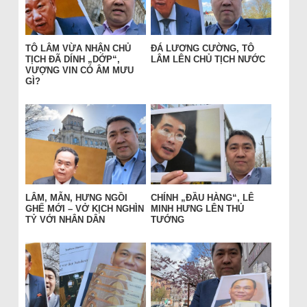
TÔ LÂM VỪA NHẬN CHỦ
ĐÁ LƯƠNG CƯỜNG, TÔ
TỊCH ĐÃ DÍNH „DỚP“,
LÂM LÊN CHỦ TỊCH NƯỚC
VƯỢNG VIN CÓ ÂM MƯU
GÌ?
LÂM, MẪN, HƯNG NGỒI
CHÍNH „ĐẦU HÀNG“, LÊ
GHẾ MỚI – VỞ KỊCH NGHÌN
MINH HƯNG LÊN THỦ
TỶ VỚI NHÂN DÂN
TƯỚNG