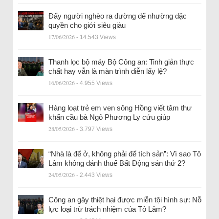
Đẩy người nghèo ra đường để nhường đặc
quyền cho giới siêu giàu
17/06/2026
- 14.543 Views
Thanh lọc bộ máy Bộ Công an: Tinh giản thực
chất hay vẫn là màn trình diễn lấy lệ?
16/06/2026
- 4.955 Views
Hàng loạt trẻ em ven sông Hồng viết tâm thư
khẩn cầu bà Ngô Phương Ly cứu giúp
28/05/2026
- 3.797 Views
“Nhà là để ở, không phải để tích sản”: Vì sao Tô
Lâm không đánh thuế Bất Động sản thứ 2?
24/05/2026
- 2.443 Views
Công an gây thiệt hại được miễn tội hình sự: Nỗ
lực loại trừ trách nhiệm của Tô Lâm?