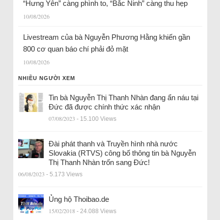
“Hưng Yên” càng phình to, “Bắc Ninh” càng thu hẹp
10/08/2026
Livestream của bà Nguyễn Phương Hằng khiến gần
800 cơ quan báo chí phải đỏ mặt
10/08/2026
NHIỀU NGƯỜI XEM
Tin bà Nguyễn Thị Thanh Nhàn đang ẩn náu tại
Đức đã được chính thức xác nhận
07/08/2023
- 15.100 Views
Đài phát thanh và Truyền hình nhà nước
Slovakia (RTVS) công bố thông tin bà Nguyễn
Thị Thanh Nhàn trốn sang Đức!
06/08/2023
- 5.173 Views
Ủng hộ Thoibao.de
15/02/2018
- 24.088 Views