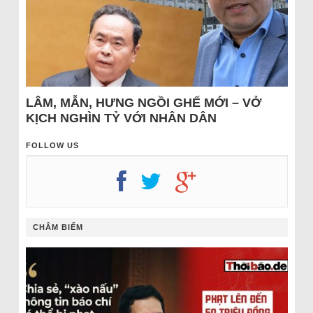
LÂM, MẪN, HƯNG NGỒI GHẾ MỚI – VỞ
KỊCH NGHÌN TỶ VỚI NHÂN DÂN
FOLLOW US
CHÂM BIẾM