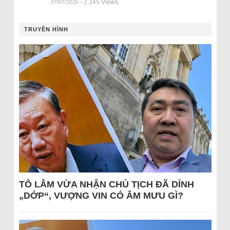
07/07/2026
- 2.345 Views
TRUYỀN HÌNH
TÔ LÂM VỪA NHẬN CHỦ TỊCH ĐÃ DÍNH
„DỚP“, VƯỢNG VIN CÓ ÂM MƯU GÌ?