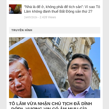
“Nhà là để ở, không phải để tích sản”: Vì sao Tô
Lâm không đánh thuế Bất Động sản thứ 2?
24/05/2026
- 2.428 Views
TRUYỀN HÌNH
TÔ LÂM VỪA NHẬN CHỦ TỊCH ĐÃ DÍNH
„DỚP“, VƯỢNG VIN CÓ ÂM MƯU GÌ?