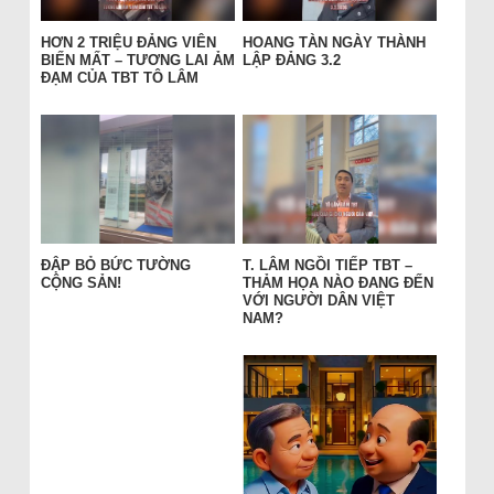
HƠN 2 TRIỆU ĐẢNG VIÊN
HOANG TÀN NGÀY THÀNH
BIẾN MẤT – TƯƠNG LAI ẢM
LẬP ĐẢNG 3.2
ĐẠM CỦA TBT TÔ LÂM
ĐẬP BỎ BỨC TƯỜNG
T. LÂM NGỒI TIẾP TBT –
CỘNG SẢN!
THẢM HỌA NÀO ĐANG ĐẾN
VỚI NGƯỜI DÂN VIỆT
NAM?