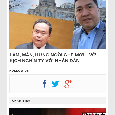
LÂM, MẪN, HƯNG NGỒI GHẾ MỚI – VỞ
KỊCH NGHÌN TỶ VỚI NHÂN DÂN
FOLLOW US
CHÂM BIẾM