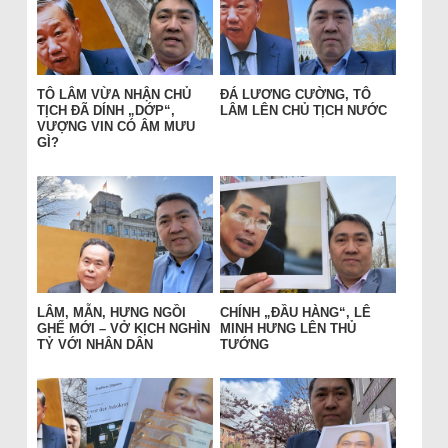
TÔ LÂM VỪA NHẬN CHỦ
ĐÁ LƯƠNG CƯỜNG, TÔ
TỊCH ĐÃ DÍNH „DỚP“,
LÂM LÊN CHỦ TỊCH NƯỚC
VƯỢNG VIN CÓ ÂM MƯU
GÌ?
LÂM, MẪN, HƯNG NGỒI
CHÍNH „ĐẦU HÀNG“, LÊ
GHẾ MỚI – VỞ KỊCH NGHÌN
MINH HƯNG LÊN THỦ
TỶ VỚI NHÂN DÂN
TƯỚNG