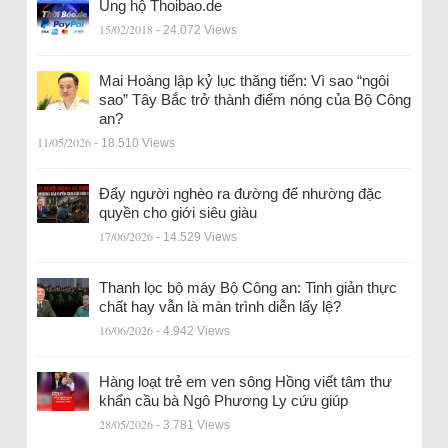
Ủng hộ Thoibao.de
15/02/2018
- 24.072 Views
Mai Hoàng lập kỷ lục thăng tiến: Vì sao “ngôi
sao” Tây Bắc trở thành điểm nóng của Bộ Công
an?
11/05/2026
- 18.510 Views
Đẩy người nghèo ra đường để nhường đặc
quyền cho giới siêu giàu
17/06/2026
- 14.529 Views
Thanh lọc bộ máy Bộ Công an: Tinh giản thực
chất hay vẫn là màn trình diễn lấy lệ?
16/06/2026
- 4.942 Views
Hàng loạt trẻ em ven sông Hồng viết tâm thư
khẩn cầu bà Ngô Phương Ly cứu giúp
28/05/2026
- 3.781 Views