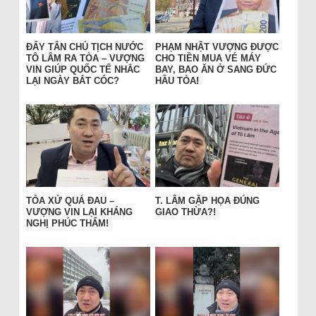
ĐẨY TÂN CHỦ TỊCH NƯỚC
PHẠM NHẬT VƯỢNG ĐƯỢC
TÔ LÂM RA TÒA – VƯỢNG
CHO TIỀN MUA VÉ MÁY
VIN GIÚP QUỐC TẾ NHẮC
BAY, BAO ĂN Ở SANG ĐỨC
LẠI NGÀY BẮT CÓC?
HẦU TÒA!
TÒA XỬ QUÁ ĐAU –
T. LÂM GẶP HỌA ĐÚNG
VƯỢNG VIN LẠI KHÁNG
GIAO THỪA?!
NGHỊ PHÚC THẨM!