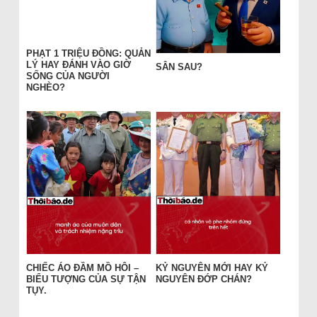
PHẠT 1 TRIỆU ĐỒNG: QUẢN
LÝ HAY ĐÁNH VÀO GIỜ
SÂN SAU?
SỐNG CỦA NGƯỜI
NGHÈO?
CHIẾC ÁO ĐẦM MỒ HÔI –
KỶ NGUYÊN MỚI HAY KỶ
BIỂU TƯỢNG CỦA SỰ TẬN
NGUYÊN ĐỚP CHÁN?
TỤY.