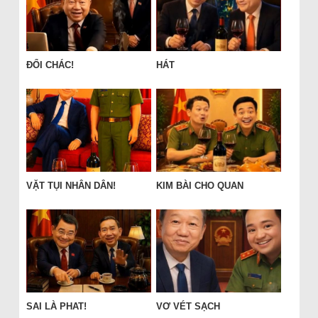
ĐỔI CHÁC!
HÁT
VẶT TỤI NHÂN DÂN!
KIM BÀI CHO QUAN
SAI LÀ PHAT!
VƠ VÉT SẠCH