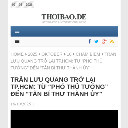
07
08
2026
HOME
2025
OKTOBER
16
CHÂM BIẾM
TRẦN
LƯU QUANG TRỞ LẠI TP.HCM: TỪ “PHÓ THỦ
TƯỚNG” ĐẾN “TÂN BÍ THƯ THÀNH ỦY”
TRẦN LƯU QUANG TRỞ LẠI
TP.HCM: TỪ “PHÓ THỦ TƯỚNG”
ĐẾN “TÂN BÍ THƯ THÀNH ỦY”
16/10/2025
|