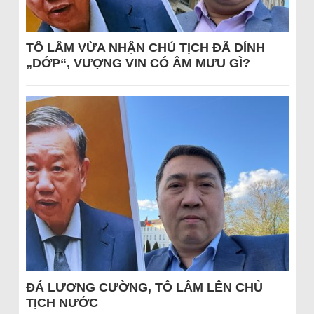
TÔ LÂM VỪA NHẬN CHỦ TỊCH ĐÃ DÍNH
„DỚP“, VƯỢNG VIN CÓ ÂM MƯU GÌ?
ĐÁ LƯƠNG CƯỜNG, TÔ LÂM LÊN CHỦ
TỊCH NƯỚC