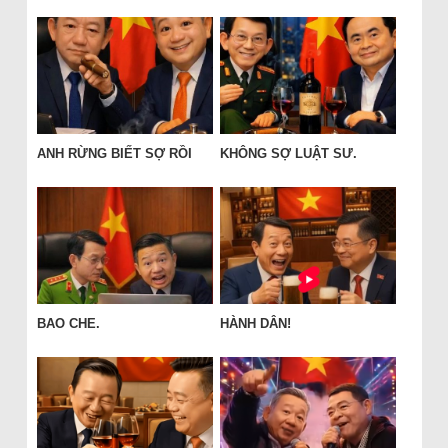
ANH RỪNG BIẾT SỢ RỒI
KHÔNG SỢ LUẬT SƯ.
BAO CHE.
HÀNH DÂN!