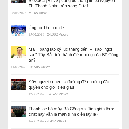
Slovakia (RTVS) công bố thông tin bà Nguyễn
Thị Thanh Nhàn trốn sang Đức!
06/08/2023
- 5.165 Views
Ủng hộ Thoibao.de
15/02/2018
- 24.062 Views
Mai Hoàng lập kỷ lục thăng tiến: Vì sao “ngôi
sao” Tây Bắc trở thành điểm nóng của Bộ Công
an?
11/05/2026
- 18.505 Views
Đẩy người nghèo ra đường để nhường đặc
quyền cho giới siêu giàu
17/06/2026
- 14.527 Views
Thanh lọc bộ máy Bộ Công an: Tinh giản thực
chất hay vẫn là màn trình diễn lấy lệ?
16/06/2026
- 4.942 Views