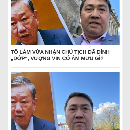
TÔ LÂM VỪA NHẬN CHỦ TỊCH ĐÃ DÍNH
„DỚP“, VƯỢNG VIN CÓ ÂM MƯU GÌ?