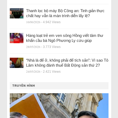
Thanh lọc bộ máy Bộ Công an: Tinh giản thực
chất hay vẫn là màn trình diễn lấy lệ?
16/06/2026
- 4.942 Views
Hàng loạt trẻ em ven sông Hồng viết tâm thư
khẩn cầu bà Ngô Phương Ly cứu giúp
28/05/2026
- 3.773 Views
“Nhà là để ở, không phải để tích sản”: Vì sao Tô
Lâm không đánh thuế Bất Động sản thứ 2?
24/05/2026
- 2.421 Views
TRUYỀN HÌNH