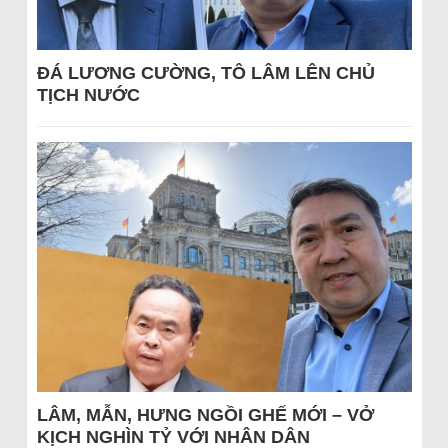
ĐÁ LƯƠNG CƯỜNG, TÔ LÂM LÊN CHỦ
TỊCH NƯỚC
LÂM, MẪN, HƯNG NGỒI GHẾ MỚI – VỞ
KỊCH NGHÌN TỶ VỚI NHÂN DÂN