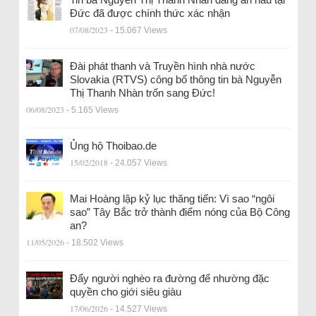
Đức đã được chính thức xác nhận
07/08/2023
- 15.067 Views
Đài phát thanh và Truyền hình nhà nước
Slovakia (RTVS) công bố thông tin bà Nguyễn
Thị Thanh Nhàn trốn sang Đức!
06/08/2023
- 5.165 Views
Ủng hộ Thoibao.de
15/02/2018
- 24.057 Views
Mai Hoàng lập kỷ lục thăng tiến: Vì sao “ngôi
sao” Tây Bắc trở thành điểm nóng của Bộ Công
an?
11/05/2026
- 18.502 Views
Đẩy người nghèo ra đường để nhường đặc
quyền cho giới siêu giàu
17/06/2026
- 14.527 Views