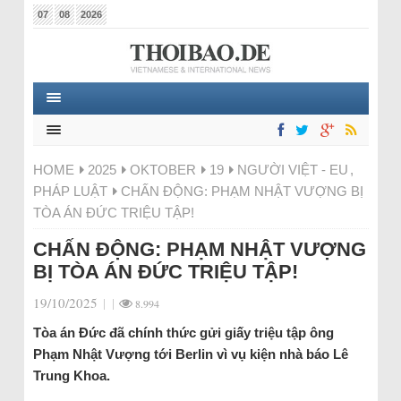
07
08
2026
HOME
2025
OKTOBER
19
NGƯỜI VIỆT - EU
,
PHÁP LUẬT
CHẤN ĐỘNG: PHẠM NHẬT VƯỢNG BỊ
TÒA ÁN ĐỨC TRIỆU TẬP!
CHẤN ĐỘNG: PHẠM NHẬT VƯỢNG
BỊ TÒA ÁN ĐỨC TRIỆU TẬP!
19/10/2025
|
|
8.994
Tòa án Đức đã chính thức gửi giấy triệu tập ông
Phạm Nhật Vượng tới Berlin vì vụ kiện nhà báo Lê
Trung Khoa.