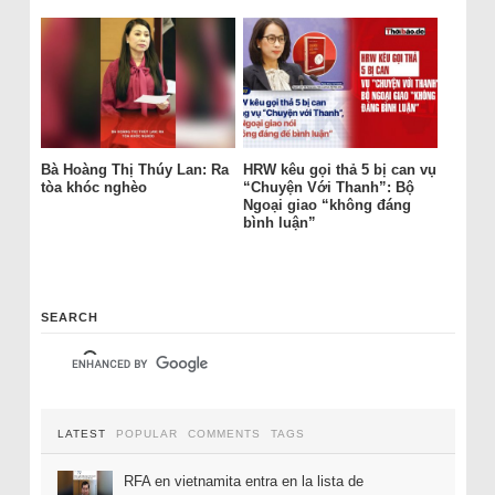
Bà Hoàng Thị Thúy Lan: Ra
HRW kêu gọi thả 5 bị can vụ
tòa khóc nghèo
“Chuyện Với Thanh”: Bộ
Ngoại giao “không đáng
bình luận”
SEARCH
LATEST
POPULAR
COMMENTS
TAGS
RFA en vietnamita entra en la lista de