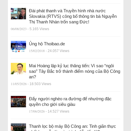
Đài phát thanh và Truyền hình nhà nước
Slovakia (RTVS) công bố thông tin bà Nguyễn
Thị Thanh Nhàn trốn sang Đức!
06/08/2023
- 5.165 Views
Ủng hộ Thoibao.de
15/02/2018
- 24.057 Views
Mai Hoàng lập kỷ lục thăng tiến: Vì sao “ngôi
sao” Tây Bắc trở thành điểm nóng của Bộ Công
an?
11/05/2026
- 18.503 Views
Đẩy người nghèo ra đường để nhường đặc
quyền cho giới siêu giàu
17/06/2026
- 14.527 Views
Thanh lọc bộ máy Bộ Công an: Tinh giản thực