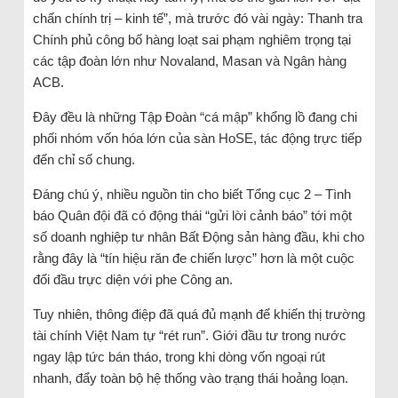
chấn chính trị – kinh tế”, mà trước đó vài ngày: Thanh tra
Chính phủ công bố hàng loạt sai phạm nghiêm trọng tại
các tập đoàn lớn như Novaland, Masan và Ngân hàng
ACB.
Đây đều là những Tập Đoàn “cá mập” khổng lồ đang chi
phối nhóm vốn hóa lớn của sàn HoSE, tác động trực tiếp
đến chỉ số chung.
Đáng chú ý, nhiều nguồn tin cho biết Tổng cục 2 – Tình
báo Quân đội đã có động thái “gửi lời cảnh báo” tới một
số doanh nghiệp tư nhân Bất Động sản hàng đầu, khi cho
rằng đây là “tín hiệu răn đe chiến lược” hơn là một cuộc
đối đầu trực diện với phe Công an.
Tuy nhiên, thông điệp đã quá đủ mạnh để khiến thị trường
tài chính Việt Nam tự “rét run”. Giới đầu tư trong nước
ngay lập tức bán tháo, trong khi dòng vốn ngoại rút
nhanh, đẩy toàn bộ hệ thống vào trạng thái hoảng loạn.