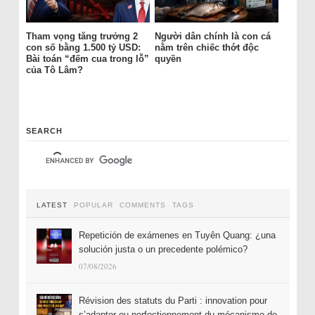
Tham vọng tăng trưởng 2
Người dân chính là con cá
con số bằng 1.500 tỷ USD:
nằm trên chiếc thớt độc
Bài toán “đếm cua trong lỗ”
quyền
của Tô Lâm?
SEARCH
LATEST
POPULAR
COMMENTS
TAGS
Repetición de exámenes en Tuyên Quang: ¿una
solución justa o un precedente polémico?
07/08/2026
Révision des statuts du Parti : innovation pour
s’adapter ou perfectionnement du mécanisme de