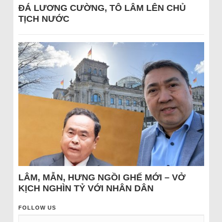
ĐÁ LƯƠNG CƯỜNG, TÔ LÂM LÊN CHỦ
TỊCH NƯỚC
LÂM, MẪN, HƯNG NGỒI GHẾ MỚI – VỞ
KỊCH NGHÌN TỶ VỚI NHÂN DÂN
FOLLOW US