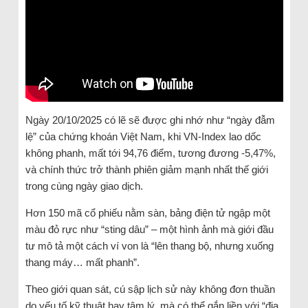
Ngày 20/10/2025 có lẽ sẽ được ghi nhớ như “ngày đẫm
lệ” của chứng khoán Việt Nam, khi VN-Index lao dốc
không phanh, mất tới 94,76 điểm, tương đương -5,47%,
và chính thức trở thành phiên giảm mạnh nhất thế giới
trong cùng ngày giao dịch.
Hơn 150 mã cổ phiếu nằm sàn, bảng điện tử ngập một
màu đỏ rực như “sting dâu” – một hình ảnh mà giới đầu
tư mô tả một cách ví von là “lên thang bộ, nhưng xuống
thang máy… mất phanh”.
Theo giới quan sát, cú sập lịch sử này không đơn thuần
do yếu tố kỹ thuật hay tâm lý, mà có thể gắn liền với “địa