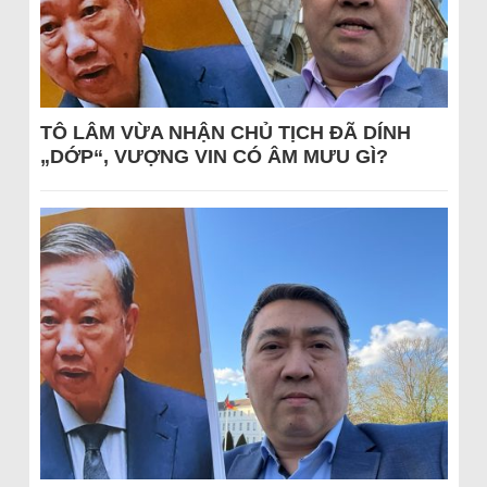
TÔ LÂM VỪA NHẬN CHỦ TỊCH ĐÃ DÍNH
„DỚP“, VƯỢNG VIN CÓ ÂM MƯU GÌ?