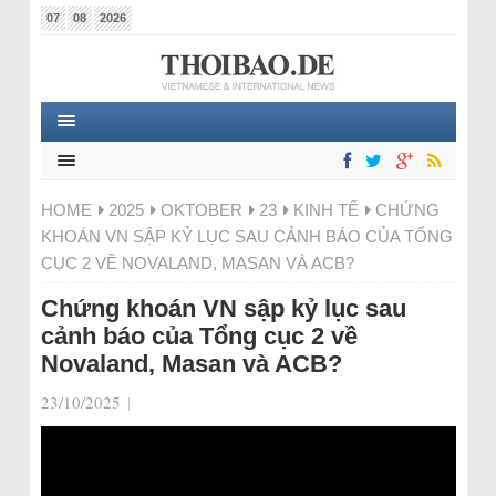
07
08
2026
HOME
2025
OKTOBER
23
KINH TẾ
CHỨNG
KHOÁN VN SẬP KỶ LỤC SAU CẢNH BÁO CỦA TỔNG
CỤC 2 VỀ NOVALAND, MASAN VÀ ACB?
Chứng khoán VN sập kỷ lục sau
cảnh báo của Tổng cục 2 về
Novaland, Masan và ACB?
23/10/2025
|