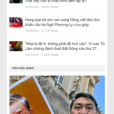
chất hay vẫn là màn trình diễn lấy lệ?
16/06/2026
- 4.942 Views
Hàng loạt trẻ em ven sông Hồng viết tâm thư
khẩn cầu bà Ngô Phương Ly cứu giúp
28/05/2026
- 3.774 Views
“Nhà là để ở, không phải để tích sản”: Vì sao Tô
Lâm không đánh thuế Bất Động sản thứ 2?
24/05/2026
- 2.422 Views
TRUYỀN HÌNH