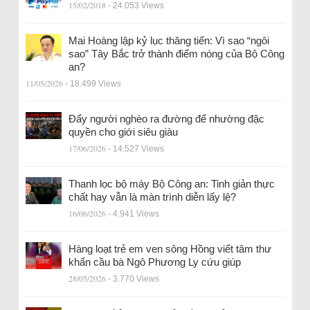
15/02/2018
- 24.053 Views
Mai Hoàng lập kỷ lục thăng tiến: Vì sao “ngôi
sao” Tây Bắc trở thành điểm nóng của Bộ Công
an?
11/05/2026
- 18.499 Views
Đẩy người nghèo ra đường để nhường đặc
quyền cho giới siêu giàu
17/06/2026
- 14.527 Views
Thanh lọc bộ máy Bộ Công an: Tinh giản thực
chất hay vẫn là màn trình diễn lấy lệ?
16/06/2026
- 4.941 Views
Hàng loạt trẻ em ven sông Hồng viết tâm thư
khẩn cầu bà Ngô Phương Ly cứu giúp
28/05/2026
- 3.770 Views