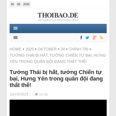
06
08
2026
HOME
2025
OKTOBER
24
CHÍNH TRỊ
TƯỚNG THÁI BỊ HẤT, TƯỚNG CHIẾN TỰ BẠI, HƯNG
YÊN TRONG QUÂN ĐỘI ĐANG THẤT THẾ!
Tướng Thái bị hất, tướng Chiến tự
bại, Hưng Yên trong quân đội đang
thất thế!
24/10/2025
|
|
10.728