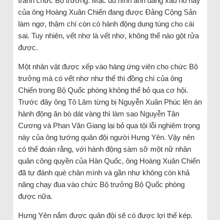
tranh chức Bộ trưởng. Mặc dù hình ảnh đáng xấu hổ này
của ông Hoàng Xuân Chiến đang được Đảng Cộng Sản
làm ngơ, thậm chí còn có hành động dung túng cho cái
sai. Tuy nhiên, vết nhơ là vết nhơ, không thể nào gột rửa
được.
Một nhân vật được xếp vào hàng ứng viên cho chức Bộ
trưởng mà có vết nhơ như thế thì đồng chí của ông
Chiến trong Bộ Quốc phòng không thể bỏ qua cơ hội.
Trước đây ông Tô Lâm từng bị Nguyễn Xuân Phúc lên án
hành động ăn bò dát vàng thì làm sao Nguyễn Tân
Cương và Phan Văn Giang lại bỏ qua tội lỗi nghiêm trọng
này của ông tướng quân đội người Hưng Yên. Vậy nên
có thể đoán rằng, với hành động sàm sỡ một nữ nhân
quân công quyền của Hàn Quốc, ông Hoàng Xuân Chiến
đã tự đánh què chân mình và gần như không còn khả
năng chạy đua vào chức Bộ trưởng Bộ Quốc phòng
được nữa.
Hưng Yên nắm được quân đội sẽ có được lợi thế kép.