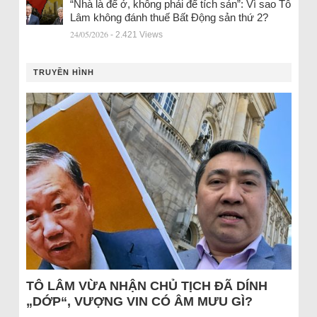
“Nhà là để ở, không phải để tích sản”: Vì sao Tô
Lâm không đánh thuế Bất Động sản thứ 2?
24/05/2026
- 2.421 Views
TRUYỀN HÌNH
TÔ LÂM VỪA NHẬN CHỦ TỊCH ĐÃ DÍNH
„DỚP“, VƯỢNG VIN CÓ ÂM MƯU GÌ?