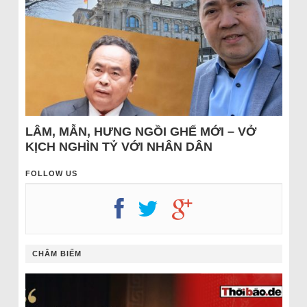
LÂM, MẪN, HƯNG NGỒI GHẾ MỚI – VỞ
KỊCH NGHÌN TỶ VỚI NHÂN DÂN
FOLLOW US
CHÂM BIẾM