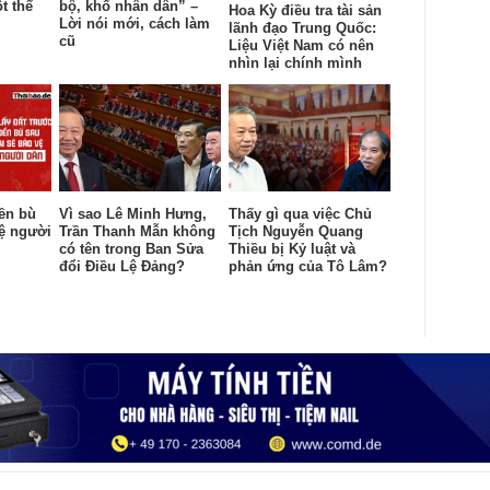
t thế
bộ, khổ nhân dân” –
Hoa Kỳ điều tra tài sản
Lời nói mới, cách làm
lãnh đạo Trung Quốc:
cũ
Liệu Việt Nam có nên
nhìn lại chính mình
đền bù
Vì sao Lê Minh Hưng,
Thấy gì qua việc Chủ
vệ người
Trần Thanh Mẫn không
Tịch Nguyễn Quang
có tên trong Ban Sửa
Thiều bị Kỷ luật và
đổi Điều Lệ Đảng?
phản ứng của Tô Lâm?