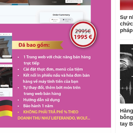
Sự n
chức
pháp
Hàng
bỗng
tay 