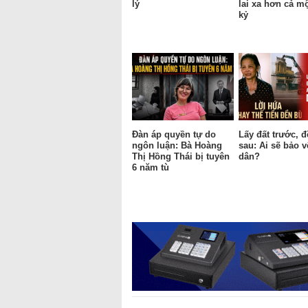
lý
lai xa hơn cả mộ
kỷ
Đàn áp quyền tự do
Lấy đất trước, 
ngôn luận: Bà Hoàng
sau: Ai sẽ bảo 
Thị Hồng Thái bị tuyên
dân?
6 năm tù