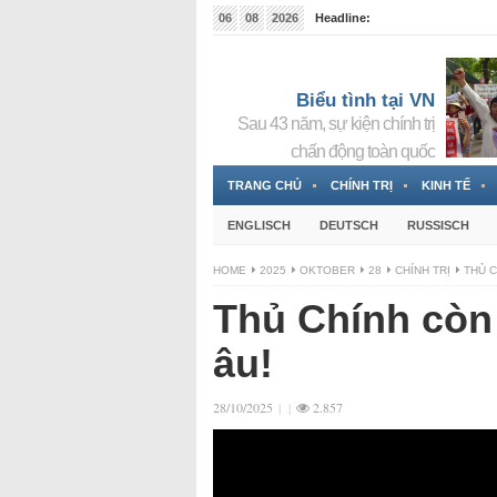
06
08
2026
Headline:
Tin bà Nguyễn Thị Thanh Nhàn đang ẩn náu tại Đức
Biểu tình tại VN
Sau 43 năm, sự kiện chính trị
chấn động toàn quốc
TRANG CHỦ
CHÍNH TRỊ
KINH TẾ
ENGLISCH
DEUTSCH
RUSSISCH
HOME
2025
OKTOBER
28
CHÍNH TRỊ
THỦ C
Thủ Chính còn 
âu!
28/10/2025
|
|
2.857