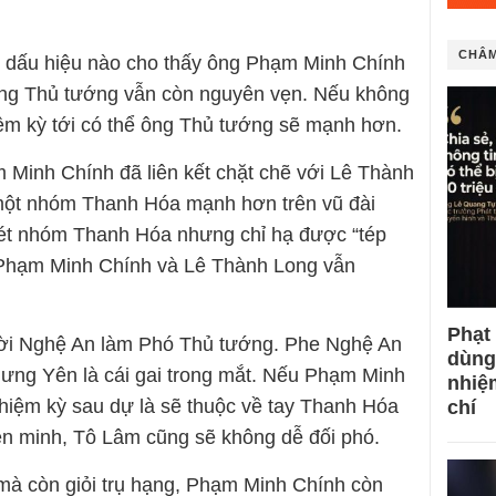
CHÂM
ó dấu hiệu nào cho thấy ông Phạm Minh Chính
 ông Thủ tướng vẫn còn nguyên vẹn. Nếu không
ệm kỳ tới có thể ông Thủ tướng sẽ mạnh hơn.
 Minh Chính đã liên kết chặt chẽ với Lê Thành
một nhóm Thanh Hóa mạnh hơn trên vũ đài
uét nhóm Thanh Hóa nhưng chỉ hạ được “tép
 Phạm Minh Chính và Lê Thành Long vẫn
Phạt
ười Nghệ An làm Phó Thủ tướng. Phe Nghệ An
dùng
ưng Yên là cái gai trong mắt. Nếu Phạm Minh
nhiệ
hiệm kỳ sau dự là sẽ thuộc về tay Thanh Hóa
chí
ên minh, Tô Lâm cũng sẽ không dễ đối phó.
mà còn giỏi trụ hạng, Phạm Minh Chính còn