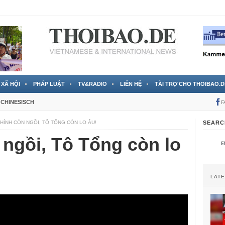
 đã được chính thức xác nhận
3 Jahren ago
XÃ HỘI
PHÁP LUẬT
TV&RADIO
LIÊN HỆ
TÀI TRỢ CHO THOIBAO.D
CHINESISCH
F
HÍNH CÒN NGỒI, TÔ TỔNG CÒN LO ÂU!
SEARC
ngồi, Tô Tổng còn lo
LAT