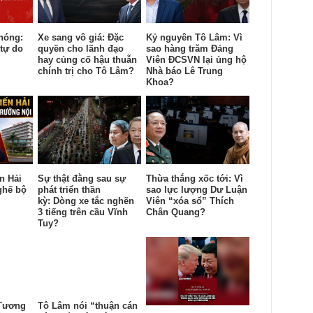
hóng:
Xe sang vô giá: Đặc
Kỷ nguyên Tô Lâm: Vì
tự do
quyền cho lãnh đạo
sao hàng trăm Đảng
hay củng cố hậu thuẫn
Viên ĐCSVN lại ủng hộ
chính trị cho Tô Lâm?
Nhà báo Lê Trung
Khoa?
n Hải
Sự thật đằng sau sự
Thừa thắng xốc tới: Vì
ghế bộ
phát triển thần
sao lực lượng Dư Luận
kỳ: Dòng xe tắc nghẽn
Viên “xóa sổ” Thích
3 tiếng trên cầu Vĩnh
Chân Quang?
Tuy?
 Tương
Tô Lâm nói “thuận cán