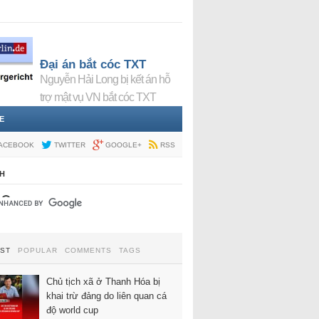
Đại án bắt cóc TXT
Nguyễn Hải Long bị kết án hỗ
trợ mật vụ VN bắt cóc TXT
E
ACEBOOK
TWITTER
GOOGLE+
RSS
H
EST
POPULAR
COMMENTS
TAGS
Chủ tịch xã ở Thanh Hóa bị
khai trừ đảng do liên quan cá
độ world cup