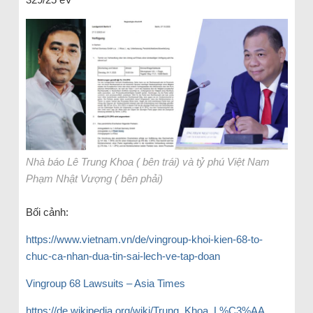
Nhà báo Lê Trung Khoa ( bên trái) và tỷ phú Việt Nam
Phạm Nhật Vượng ( bên phải)
Bối cảnh:
https://www.vietnam.vn/de/vingroup-khoi-kien-68-to-
chuc-ca-nhan-dua-tin-sai-lech-ve-tap-doan
Vingroup 68 Lawsuits – Asia Times
https://de.wikipedia.org/wiki/Trung_Khoa_L%C3%AA