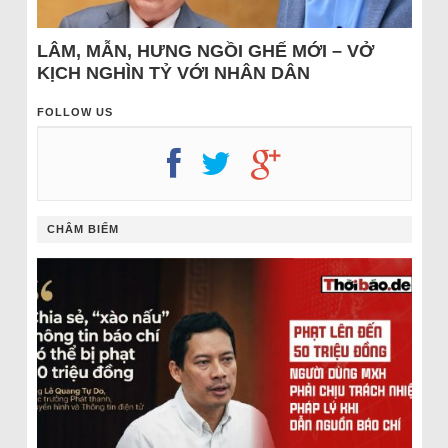
LÂM, MẪN, HƯNG NGỒI GHẾ MỚI – VỞ
KỊCH NGHÌN TỶ VỚI NHÂN DÂN
FOLLOW US
CHÂM BIẾM