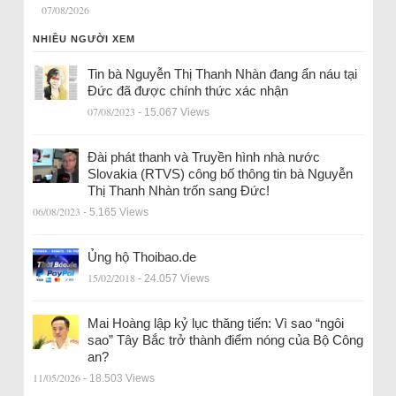
07/08/2026
NHIỀU NGƯỜI XEM
Tin bà Nguyễn Thị Thanh Nhàn đang ẩn náu tại
Đức đã được chính thức xác nhận
07/08/2023
- 15.067 Views
Đài phát thanh và Truyền hình nhà nước
Slovakia (RTVS) công bố thông tin bà Nguyễn
Thị Thanh Nhàn trốn sang Đức!
06/08/2023
- 5.165 Views
Ủng hộ Thoibao.de
15/02/2018
- 24.057 Views
Mai Hoàng lập kỷ lục thăng tiến: Vì sao “ngôi
sao” Tây Bắc trở thành điểm nóng của Bộ Công
an?
11/05/2026
- 18.503 Views