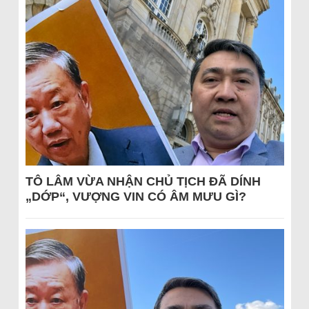
TÔ LÂM VỪA NHẬN CHỦ TỊCH ĐÃ DÍNH
„DỚP“, VƯỢNG VIN CÓ ÂM MƯU GÌ?