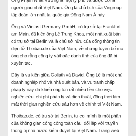
Ông Phạm Nhật Vượng là một tỷ phú và được coi là
người giàu nhất Việt Nam. Ông là chủ tịch của Vingroup,
tập đoàn lớn nhất tại quốc gia Đông Nam Á này.
Ông và Vinfast Germany GmbH, có trụ sở tại Frankfurt
am Main, đã kiện ông Lê Trung Khoa, một nhà xuất bản
có trụ sở tại Berlin và là chủ sở hữu của cổng thông tin
điện tử Thoibao.de của Việt Nam, về những tuyên bố mà
ông cho rằng công ty và/hoặc danh tính của ông đã bị
xuyên tạc.
Đây là vụ kiện giữa Goliath và David. Ông Lê là một chủ
doanh nghiệp nhỏ và nhà xuất bản, và vụ tranh chấp
pháp lý này đã khiến ông tốn rất nhiều tiền cho việc
nghiên cứu, chi phí pháp lý và dịch thuật, đồng thời làm
mất thời gian nghiên cứu sâu hơn về chính trị Việt Nam.
Thoibao.de, có trụ sở tại Berlin, tự coi mình là một phần
của không gian công cộng toàn cầu, đối lập với truyền
thông bị nhà nước kiểm duyệt tại Việt Nam. Trang web