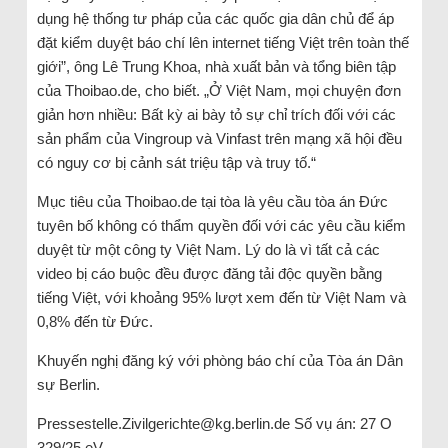
dụng hệ thống tư pháp của các quốc gia dân chủ để áp
đặt kiểm duyệt báo chí lên internet tiếng Việt trên toàn thế
giới”, ông Lê Trung Khoa, nhà xuất bản và tổng biên tập
của Thoibao.de, cho biết. „Ở Việt Nam, mọi chuyện đơn
giản hơn nhiều: Bất kỳ ai bày tỏ sự chỉ trích đối với các
sản phẩm của Vingroup và Vinfast trên mạng xã hội đều
có nguy cơ bị cảnh sát triệu tập và truy tố.“
Mục tiêu của Thoibao.de tại tòa là yêu cầu tòa án Đức
tuyên bố không có thẩm quyền đối với các yêu cầu kiểm
duyệt từ một công ty Việt Nam. Lý do là vì tất cả các
video bị cáo buộc đều được đăng tải độc quyền bằng
tiếng Việt, với khoảng 95% lượt xem đến từ Việt Nam và
0,8% đến từ Đức.
Khuyến nghị đăng ký với phòng báo chí của Tòa án Dân
sự Berlin.
Pressestelle.Zivilgerichte@kg.berlin.de
Số vụ án: 27 O
329/25 eV