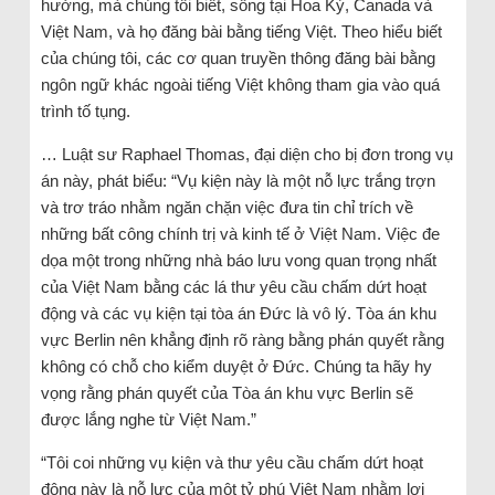
hưởng, mà chúng tôi biết, sống tại Hoa Kỳ, Canada và
Việt Nam, và họ đăng bài bằng tiếng Việt. Theo hiểu biết
của chúng tôi, các cơ quan truyền thông đăng bài bằng
ngôn ngữ khác ngoài tiếng Việt không tham gia vào quá
trình tố tụng.
… Luật sư Raphael Thomas, đại diện cho bị đơn trong vụ
án này, phát biểu: “Vụ kiện này là một nỗ lực trắng trợn
và trơ tráo nhằm ngăn chặn việc đưa tin chỉ trích về
những bất công chính trị và kinh tế ở Việt Nam. Việc đe
dọa một trong những nhà báo lưu vong quan trọng nhất
của Việt Nam bằng các lá thư yêu cầu chấm dứt hoạt
động và các vụ kiện tại tòa án Đức là vô lý. Tòa án khu
vực Berlin nên khẳng định rõ ràng bằng phán quyết rằng
không có chỗ cho kiểm duyệt ở Đức. Chúng ta hãy hy
vọng rằng phán quyết của Tòa án khu vực Berlin sẽ
được lắng nghe từ Việt Nam.”
“Tôi coi những vụ kiện và thư yêu cầu chấm dứt hoạt
động này là nỗ lực của một tỷ phú Việt Nam nhằm lợi