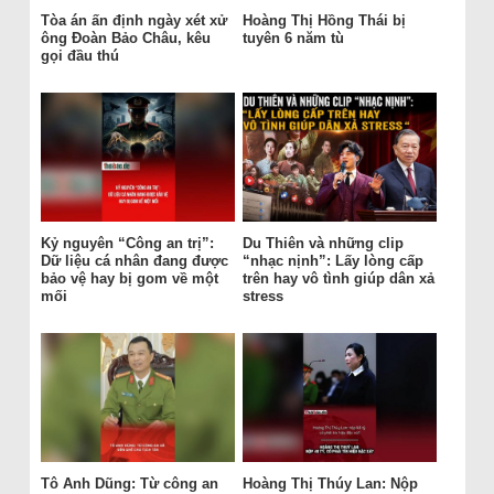
Tòa án ấn định ngày xét xử
Hoàng Thị Hồng Thái bị
ông Đoàn Bảo Châu, kêu
tuyên 6 năm tù
gọi đầu thú
Kỷ nguyên “Công an trị”:
Du Thiên và những clip
Dữ liệu cá nhân đang được
“nhạc nịnh”: Lấy lòng cấp
bảo vệ hay bị gom về một
trên hay vô tình giúp dân xả
mối
stress
Tô Anh Dũng: Từ công an
Hoàng Thị Thúy Lan: Nộp