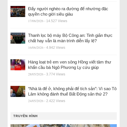
Đẩy người nghèo ra đường để nhường đặc
quyền cho giới siêu giàu
17/06/2026
- 14.527 Views
Thanh lọc bộ máy Bộ Công an: Tinh giản thực
chất hay vẫn là màn trình diễn lấy lệ?
16/06/2026
- 4.942 Views
Hàng loạt trẻ em ven sông Hồng viết tâm thư
khẩn cầu bà Ngô Phương Ly cứu giúp
28/05/2026
- 3.774 Views
“Nhà là để ở, không phải để tích sản”: Vì sao Tô
Lâm không đánh thuế Bất Động sản thứ 2?
24/05/2026
- 2.422 Views
TRUYỀN HÌNH