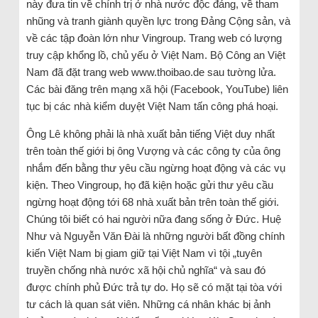
này đưa tin về chính trị ở nhà nước độc đảng, về tham
nhũng và tranh giành quyền lực trong Đảng Cộng sản, và
về các tập đoàn lớn như Vingroup. Trang web có lượng
truy cập khổng lồ, chủ yếu ở Việt Nam. Bộ Công an Việt
Nam đã đặt trang web www.thoibao.de sau tường lửa.
Các bài đăng trên mạng xã hội (Facebook, YouTube) liên
tục bị các nhà kiểm duyệt Việt Nam tấn công phá hoại.
Ông Lê không phải là nhà xuất bản tiếng Việt duy nhất
trên toàn thế giới bị ông Vượng và các công ty của ông
nhắm đến bằng thư yêu cầu ngừng hoạt động và các vụ
kiện. Theo Vingroup, họ đã kiện hoặc gửi thư yêu cầu
ngừng hoạt động tới 68 nhà xuất bản trên toàn thế giới.
Chúng tôi biết có hai người nữa đang sống ở Đức. Huệ
Như và Nguyễn Văn Đài là những người bất đồng chính
kiến ​​Việt Nam bị giam giữ tại Việt Nam vì tội „tuyên
truyền chống nhà nước xã hội chủ nghĩa“ và sau đó
được chính phủ Đức trả tự do. Họ sẽ có mặt tại tòa với
tư cách là quan sát viên. Những cá nhân khác bị ảnh