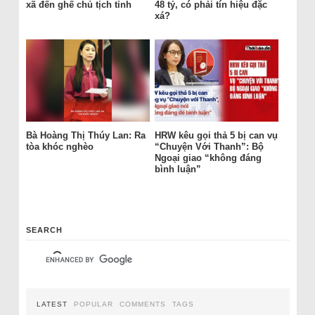
xã đến ghế chủ tịch tỉnh
48 tỷ, có phải tín hiệu đặc
xá?
Bà Hoàng Thị Thúy Lan: Ra
HRW kêu gọi thả 5 bị can vụ
tòa khóc nghèo
“Chuyện Với Thanh”: Bộ
Ngoại giao “không đáng
bình luận”
SEARCH
LATEST
POPULAR
COMMENTS
TAGS