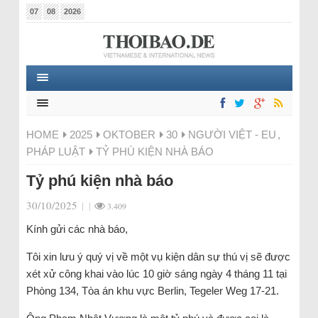
07
08
2026
HOME
2025
OKTOBER
30
NGƯỜI VIỆT - EU
,
PHÁP LUẬT
TỶ PHÚ KIỆN NHÀ BÁO
Tỷ phú kiện nhà báo
30/10/2025
|
|
3.409
Kính gửi các nhà báo,
Tôi xin lưu ý quý vị về một vụ kiện dân sự thú vị sẽ được
xét xử công khai vào lúc 10 giờ sáng ngày 4 tháng 11 tại
Phòng 134, Tòa án khu vực Berlin, Tegeler Weg 17-21.