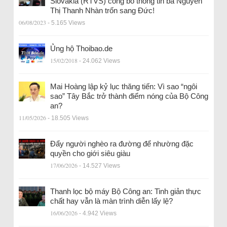
Slovakia (RTVS) công bố thông tin bà Nguyễn
Thị Thanh Nhàn trốn sang Đức!
06/08/2023
- 5.165 Views
Ủng hộ Thoibao.de
15/02/2018
- 24.062 Views
Mai Hoàng lập kỷ lục thăng tiến: Vì sao “ngôi
sao” Tây Bắc trở thành điểm nóng của Bộ Công
an?
11/05/2026
- 18.505 Views
Đẩy người nghèo ra đường để nhường đặc
quyền cho giới siêu giàu
17/06/2026
- 14.527 Views
Thanh lọc bộ máy Bộ Công an: Tinh giản thực
chất hay vẫn là màn trình diễn lấy lệ?
16/06/2026
- 4.942 Views