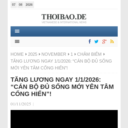
07
08
2026
HOME
2025
NOVEMBER
1
CHÂM BIẾM
TĂNG LƯƠNG NGAY 1/1/2026: “CÁN BỘ ĐỦ SỐNG
MỚI YÊN TÂM CỐNG HIẾN”!
TĂNG LƯƠNG NGAY 1/1/2026:
“CÁN BỘ ĐỦ SỐNG MỚI YÊN TÂM
CỐNG HIẾN”!
01/11/2025
|