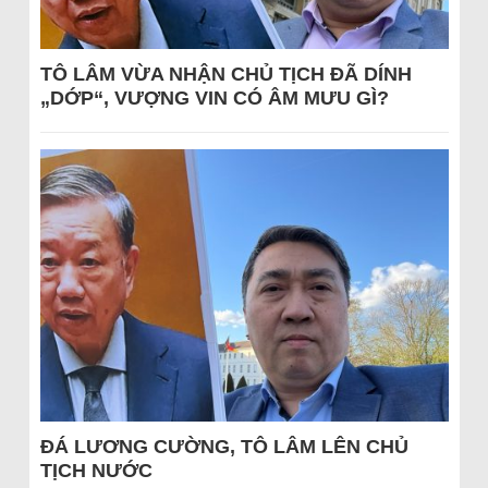
TÔ LÂM VỪA NHẬN CHỦ TỊCH ĐÃ DÍNH
„DỚP“, VƯỢNG VIN CÓ ÂM MƯU GÌ?
ĐÁ LƯƠNG CƯỜNG, TÔ LÂM LÊN CHỦ
TỊCH NƯỚC