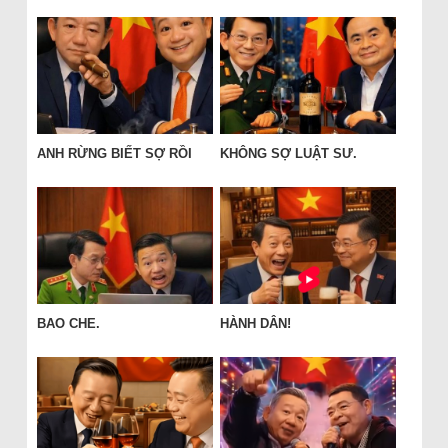
ANH RỪNG BIẾT SỢ RỒI
KHÔNG SỢ LUẬT SƯ.
BAO CHE.
HÀNH DÂN!