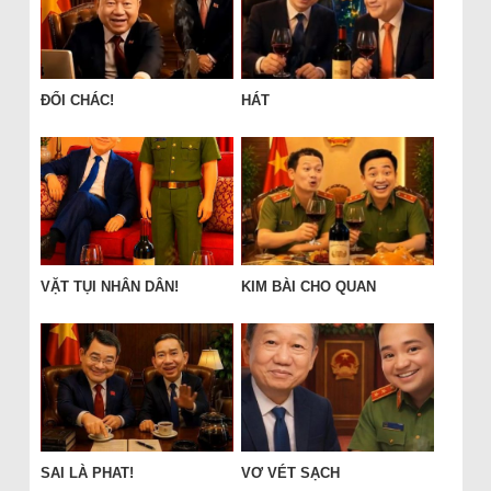
ĐỔI CHÁC!
HÁT
VẶT TỤI NHÂN DÂN!
KIM BÀI CHO QUAN
SAI LÀ PHAT!
VƠ VÉT SẠCH