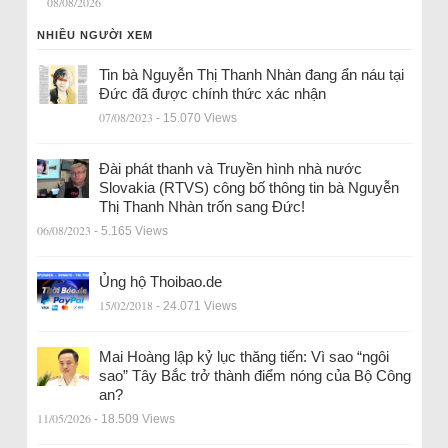
08/08/2026
NHIỀU NGƯỜI XEM
Tin bà Nguyễn Thị Thanh Nhàn đang ẩn náu tại
Đức đã được chính thức xác nhận
07/08/2023
- 15.070 Views
Đài phát thanh và Truyền hình nhà nước
Slovakia (RTVS) công bố thông tin bà Nguyễn
Thị Thanh Nhàn trốn sang Đức!
06/08/2023
- 5.165 Views
Ủng hộ Thoibao.de
15/02/2018
- 24.071 Views
Mai Hoàng lập kỷ lục thăng tiến: Vì sao “ngôi
sao” Tây Bắc trở thành điểm nóng của Bộ Công
an?
11/05/2026
- 18.509 Views