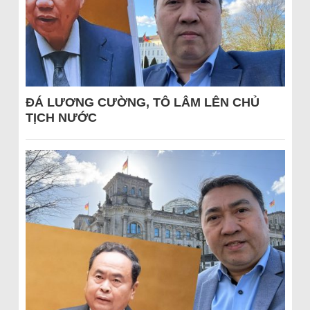
ĐÁ LƯƠNG CƯỜNG, TÔ LÂM LÊN CHỦ
TỊCH NƯỚC