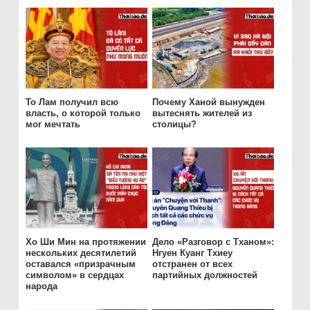
То Лам получил всю
Почему Ханой вынужден
власть, о которой только
вытеснять жителей из
мог мечтать
столицы?
Хо Ши Мин на протяжении
Дело «Разговор с Тханом»:
нескольких десятилетий
Нгуен Куанг Тхиеу
оставался «призрачным
отстранен от всех
символом» в сердцах
партийных должностей
народа