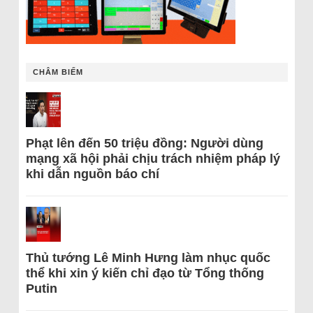
CHÂM BIẾM
Phạt lên đến 50 triệu đồng: Người dùng
mạng xã hội phải chịu trách nhiệm pháp lý
khi dẫn nguồn báo chí
Thủ tướng Lê Minh Hưng làm nhục quốc
thể khi xin ý kiến chỉ đạo từ Tổng thống
Putin