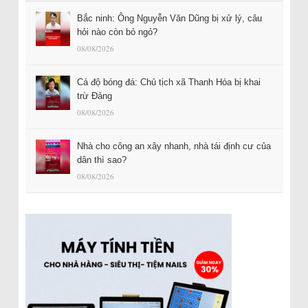
Bắc ninh: Ông Nguyễn Văn Dũng bị xử lý, câu
hỏi nào còn bỏ ngỏ?
08/08/2026
Cá độ bóng đá: Chủ tịch xã Thanh Hóa bị khai
trừ Đảng
08/08/2026
Nhà cho công an xây nhanh, nhà tái định cư của
dân thì sao?
08/08/2026