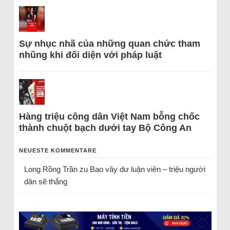
Sự nhục nhã của những quan chức tham
nhũng khi đối diện với pháp luật
Hàng triệu công dân Việt Nam bỗng chốc
thành chuột bạch dưới tay Bộ Công An
NEUESTE KOMMENTARE
Long Rồng Trần
zu
Bao vây dư luận viên – triệu người
dân sẽ thắng