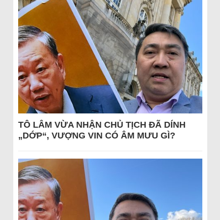
TÔ LÂM VỪA NHẬN CHỦ TỊCH ĐÃ DÍNH
„DỚP“, VƯỢNG VIN CÓ ÂM MƯU GÌ?