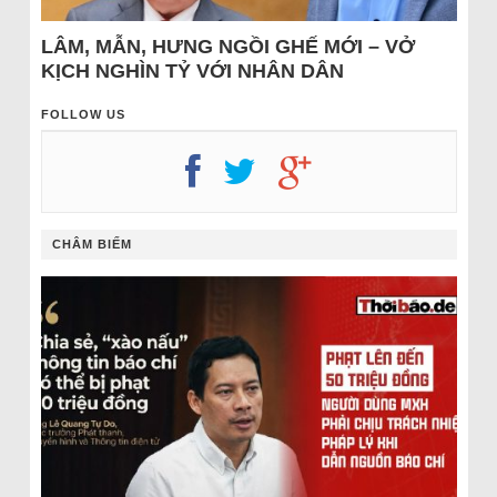
LÂM, MẪN, HƯNG NGỒI GHẾ MỚI – VỞ
KỊCH NGHÌN TỶ VỚI NHÂN DÂN
FOLLOW US
CHÂM BIẾM