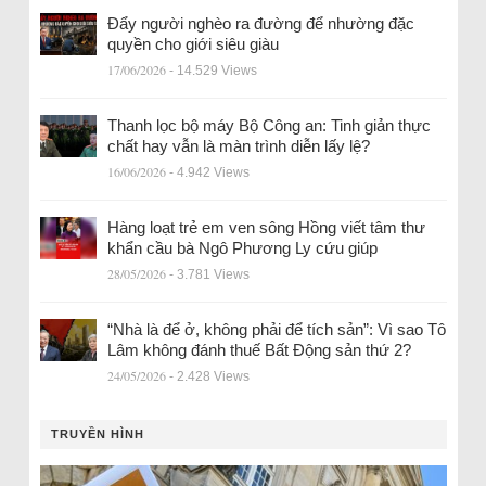
Đẩy người nghèo ra đường để nhường đặc
quyền cho giới siêu giàu
17/06/2026
- 14.529 Views
Thanh lọc bộ máy Bộ Công an: Tinh giản thực
chất hay vẫn là màn trình diễn lấy lệ?
16/06/2026
- 4.942 Views
Hàng loạt trẻ em ven sông Hồng viết tâm thư
khẩn cầu bà Ngô Phương Ly cứu giúp
28/05/2026
- 3.781 Views
“Nhà là để ở, không phải để tích sản”: Vì sao Tô
Lâm không đánh thuế Bất Động sản thứ 2?
24/05/2026
- 2.428 Views
TRUYỀN HÌNH