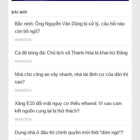
BÀI MỚI
Bắc ninh: Ông Nguyễn Văn Dũng bị xử lý, câu hỏi nào
còn bỏ ngỏ?
08/08/2026
Cá độ bóng đá: Chủ tịch xã Thanh Hóa bị khai trừ Đảng
08/08/2026
Nhà cho công an xây nhanh, nhà tái định cư của dân thì
sao?
08/08/2026
Xăng E10 đối mặt nguy cơ thiếu ethanol: Vì sao cam
kết nguồn cung lại bị thử thách?
08/08/2026
Dựng nhà ở đâu thì chính quyền mới thôi “dòm ngó”?