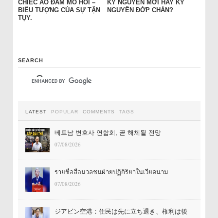
CHIẾC ÁO ĐẦM MỒ HÔI –
KỶ NGUYÊN MỚI HAY KỶ
BIỂU TƯỢNG CỦA SỰ TẬN
NGUYÊN ĐỚP CHÁN?
TỤY.
SEARCH
LATEST
POPULAR
COMMENTS
TAGS
베트남 변호사 연합회, 곧 해체될 전망
07/08/2026
รายชื่อสื่อมวลชนฝ่ายปฏิกิริยาในเวียดนาม
07/08/2026
ジアビン空港：住民は先に立ち退き、権利は後