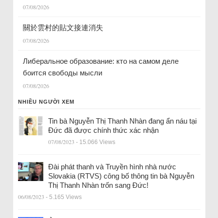
07/08/2026
關於雲村的貼文接連消失
07/08/2026
Либеральное образование: кто на самом деле
боится свободы мысли
07/08/2026
NHIỀU NGƯỜI XEM
Tin bà Nguyễn Thị Thanh Nhàn đang ẩn náu tại
Đức đã được chính thức xác nhận
07/08/2023
- 15.066 Views
Đài phát thanh và Truyền hình nhà nước
Slovakia (RTVS) công bố thông tin bà Nguyễn
Thị Thanh Nhàn trốn sang Đức!
06/08/2023
- 5.165 Views