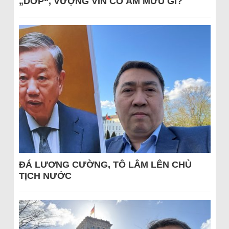
„DỚP“, VƯỢNG VIN CÓ ÂM MƯU GÌ?
ĐÁ LƯƠNG CƯỜNG, TÔ LÂM LÊN CHỦ
TỊCH NƯỚC