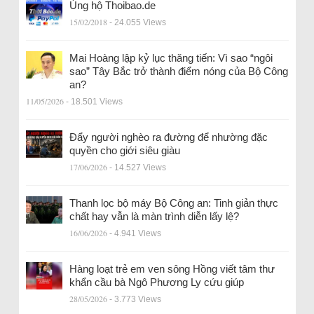
Ủng hộ Thoibao.de
15/02/2018
- 24.055 Views
Mai Hoàng lập kỷ lục thăng tiến: Vì sao “ngôi
sao” Tây Bắc trở thành điểm nóng của Bộ Công
an?
11/05/2026
- 18.501 Views
Đẩy người nghèo ra đường để nhường đặc
quyền cho giới siêu giàu
17/06/2026
- 14.527 Views
Thanh lọc bộ máy Bộ Công an: Tinh giản thực
chất hay vẫn là màn trình diễn lấy lệ?
16/06/2026
- 4.941 Views
Hàng loạt trẻ em ven sông Hồng viết tâm thư
khẩn cầu bà Ngô Phương Ly cứu giúp
28/05/2026
- 3.773 Views