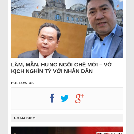
LÂM, MẪN, HƯNG NGỒI GHẾ MỚI – VỞ
KỊCH NGHÌN TỶ VỚI NHÂN DÂN
FOLLOW US
CHÂM BIẾM