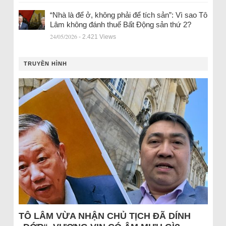
“Nhà là để ở, không phải để tích sản”: Vì sao Tô
Lâm không đánh thuế Bất Động sản thứ 2?
24/05/2026
- 2.421 Views
TRUYỀN HÌNH
TÔ LÂM VỪA NHẬN CHỦ TỊCH ĐÃ DÍNH