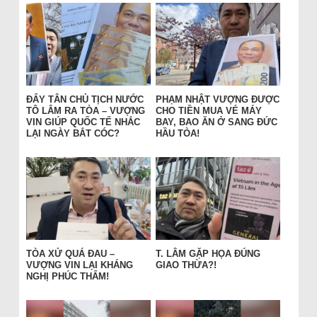
ĐẨY TÂN CHỦ TỊCH NƯỚC
PHẠM NHẬT VƯỢNG ĐƯỢC
TÔ LÂM RA TÒA – VƯỢNG
CHO TIỀN MUA VÉ MÁY
VIN GIÚP QUỐC TẾ NHẮC
BAY, BAO ĂN Ở SANG ĐỨC
LẠI NGÀY BẮT CÓC?
HẦU TÒA!
TÒA XỬ QUÁ ĐAU –
T. LÂM GẶP HỌA ĐÚNG
VƯỢNG VIN LẠI KHÁNG
GIAO THỪA?!
NGHỊ PHÚC THẨM!