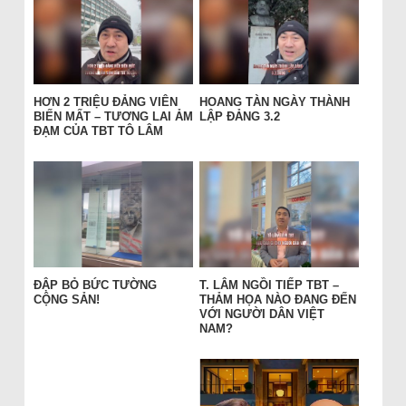
HƠN 2 TRIỆU ĐẢNG VIÊN
HOANG TÀN NGÀY THÀNH
BIẾN MẤT – TƯƠNG LAI ẢM
LẬP ĐẢNG 3.2
ĐẠM CỦA TBT TÔ LÂM
ĐẬP BỎ BỨC TƯỜNG
T. LÂM NGỒI TIẾP TBT –
CỘNG SẢN!
THẢM HỌA NÀO ĐANG ĐẾN
VỚI NGƯỜI DÂN VIỆT
NAM?