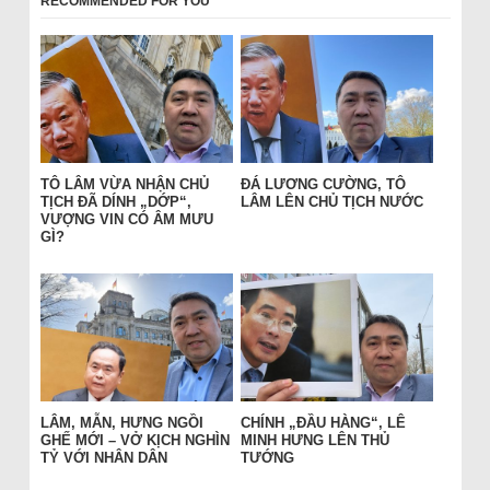
RECOMMENDED FOR YOU
TÔ LÂM VỪA NHẬN CHỦ
ĐÁ LƯƠNG CƯỜNG, TÔ
TỊCH ĐÃ DÍNH „DỚP“,
LÂM LÊN CHỦ TỊCH NƯỚC
VƯỢNG VIN CÓ ÂM MƯU
GÌ?
LÂM, MẪN, HƯNG NGỒI
CHÍNH „ĐẦU HÀNG“, LÊ
GHẾ MỚI – VỞ KỊCH NGHÌN
MINH HƯNG LÊN THỦ
TỶ VỚI NHÂN DÂN
TƯỚNG