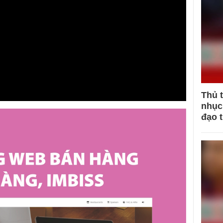
Thủ 
nhục 
đạo 