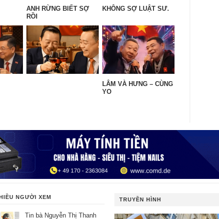
ANH RỪNG BIẾT SỢ
KHÔNG SỢ LUẬT SƯ.
RỒI
LÂM VÀ HƯNG – CÙNG
YO
HIỀU NGƯỜI XEM
TRUYỀN HÌNH
Tin bà Nguyễn Thị Thanh