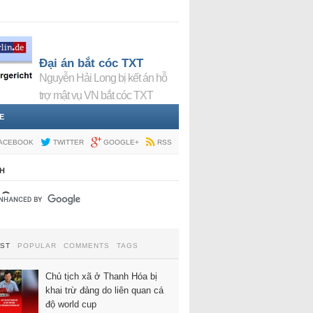
Đại án bắt cóc TXT
Nguyễn Hải Long bị kết án hỗ
trợ mật vụ VN bắt cóc TXT
E
ACEBOOK
TWITTER
GOOGLE+
RSS
H
EST
POPULAR
COMMENTS
TAGS
Chủ tịch xã ở Thanh Hóa bị
khai trừ đảng do liên quan cá
độ world cup