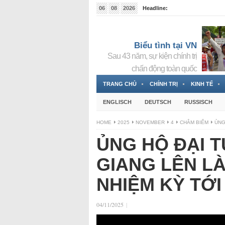
06
08
2026
Headline:
Đài phát thanh và Truyền hình nhà nước Slovakia (
Đức!
3 Jahren ago
Biểu tình tại VN
Sau 43 năm, sự kiện chính trị
chấn động toàn quốc
TRANG CHỦ
CHÍNH TRỊ
KINH TẾ
ENGLISCH
DEUTSCH
RUSSISCH
HOME
2025
NOVEMBER
4
CHÂM BIẾM
ỦNG
ỦNG HỘ ĐẠI 
GIANG LÊN L
NHIỆM KỲ TỚI 
04/11/2025
|