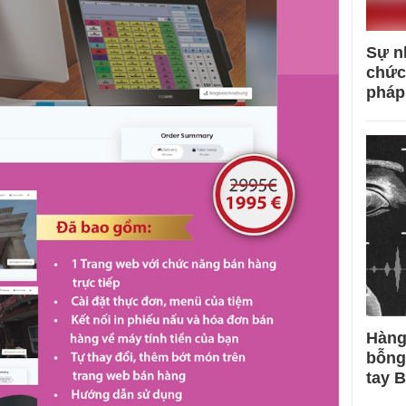
Sự n
chức
pháp
Hàng
bỗng
tay 