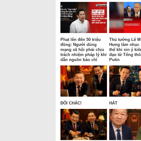
Phạt lên đến 50 triệu
Thủ tướng Lê M
đồng: Người dùng
Hưng làm nhục
mạng xã hội phải chịu
thể khi xin ý kiế
trách nhiệm pháp lý khi
đạo từ Tổng th
dẫn nguồn báo chí
Putin
ĐỔI CHÁC!
HÁT