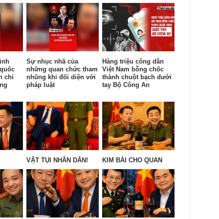
inh
Sự nhục nhã của
Hàng triệu công dân
 quốc
những quan chức tham
Việt Nam bỗng chốc
n chỉ
nhũng khi đối diện với
thành chuột bạch dưới
ống
pháp luật
tay Bộ Công An
VẶT TỤI NHÂN DÂN!
KIM BÀI CHO QUAN