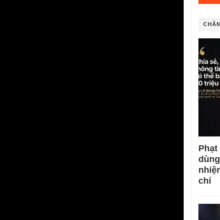
CHÂM
Phạt
dùng
nhiệ
chí