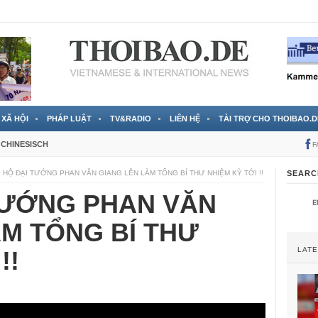
RTVS) công bố thông tin bà Nguyễn Thị Thanh Nhàn trốn sang
XÃ HỘI
PHÁP LUẬT
TV&RADIO
LIÊN HỆ
TÀI TRỢ CHO THOIBAO.D
CHINESISCH
F
 HỘ ĐẠI TƯỚNG PHAN VĂN GIANG LÊN LÀM TỔNG BÍ THƯ NHIỆM KỲ TỚI !!
SEARC
TƯỚNG PHAN VĂN
ÀM TỔNG BÍ THƯ
LAT
!!