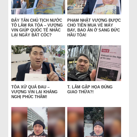
ĐẨY TÂN CHỦ TỊCH NƯỚC
PHẠM NHẬT VƯỢNG ĐƯỢC
TÔ LÂM RA TÒA – VƯỢNG
CHO TIỀN MUA VÉ MÁY
VIN GIÚP QUỐC TẾ NHẮC
BAY, BAO ĂN Ở SANG ĐỨC
LẠI NGÀY BẮT CÓC?
HẦU TÒA!
TÒA XỬ QUÁ ĐAU –
T. LÂM GẶP HỌA ĐÚNG
VƯỢNG VIN LẠI KHÁNG
GIAO THỪA?!
NGHỊ PHÚC THẨM!