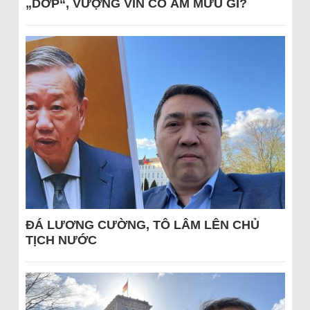
„DỚP“, VƯỢNG VIN CÓ ÂM MƯU GÌ?
ĐÁ LƯƠNG CƯỜNG, TÔ LÂM LÊN CHỦ
TỊCH NƯỚC