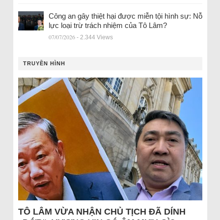
Công an gây thiệt hại được miễn tội hình sự: Nỗ
lực loại trừ trách nhiệm của Tô Lâm?
07/07/2026
- 2.344 Views
TRUYỀN HÌNH
TÔ LÂM VỪA NHẬN CHỦ TỊCH ĐÃ DÍNH