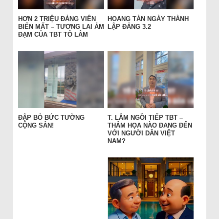
HƠN 2 TRIỆU ĐẢNG VIÊN
HOANG TÀN NGÀY THÀNH
BIẾN MẤT – TƯƠNG LAI ẢM
LẬP ĐẢNG 3.2
ĐẠM CỦA TBT TÔ LÂM
ĐẬP BỎ BỨC TƯỜNG
T. LÂM NGỒI TIẾP TBT –
CỘNG SẢN!
THẢM HỌA NÀO ĐANG ĐẾN
VỚI NGƯỜI DÂN VIỆT
NAM?