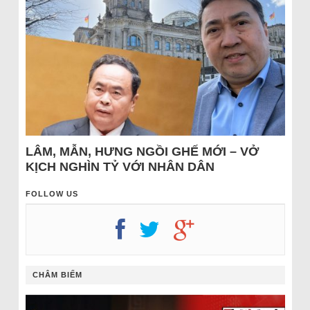
LÂM, MẪN, HƯNG NGỒI GHẾ MỚI – VỞ
KỊCH NGHÌN TỶ VỚI NHÂN DÂN
FOLLOW US
CHÂM BIẾM