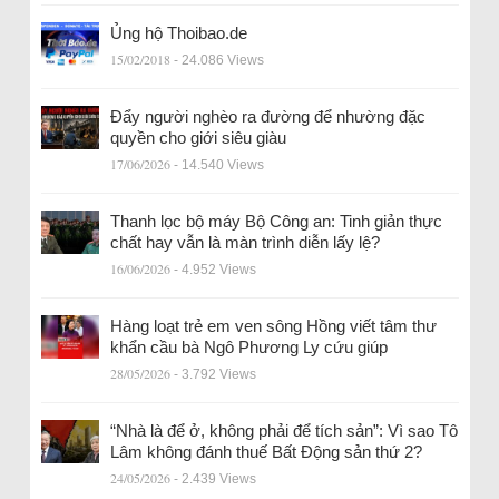
Ủng hộ Thoibao.de
15/02/2018
- 24.086 Views
Đẩy người nghèo ra đường để nhường đặc
quyền cho giới siêu giàu
17/06/2026
- 14.540 Views
Thanh lọc bộ máy Bộ Công an: Tinh giản thực
chất hay vẫn là màn trình diễn lấy lệ?
16/06/2026
- 4.952 Views
Hàng loạt trẻ em ven sông Hồng viết tâm thư
khẩn cầu bà Ngô Phương Ly cứu giúp
28/05/2026
- 3.792 Views
“Nhà là để ở, không phải để tích sản”: Vì sao Tô
Lâm không đánh thuế Bất Động sản thứ 2?
24/05/2026
- 2.439 Views