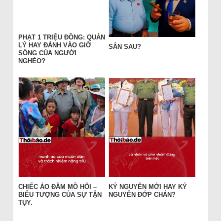
PHẠT 1 TRIỆU ĐỒNG: QUẢN
LÝ HAY ĐÁNH VÀO GIỜ
SÂN SAU?
SỐNG CỦA NGƯỜI
NGHÈO?
CHIẾC ÁO ĐẦM MỒ HÔI –
KỶ NGUYÊN MỚI HAY KỶ
BIỂU TƯỢNG CỦA SỰ TẬN
NGUYÊN ĐỚP CHÁN?
TỤY.