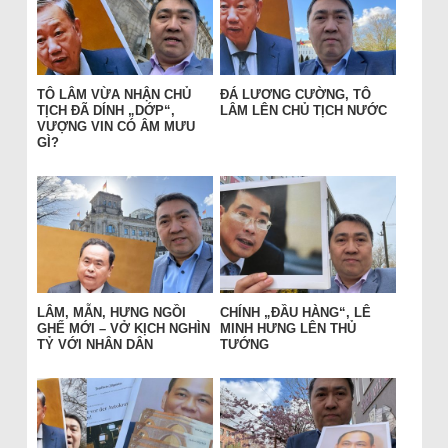
TÔ LÂM VỪA NHẬN CHỦ
ĐÁ LƯƠNG CƯỜNG, TÔ
TỊCH ĐÃ DÍNH „DỚP“,
LÂM LÊN CHỦ TỊCH NƯỚC
VƯỢNG VIN CÓ ÂM MƯU
GÌ?
LÂM, MẪN, HƯNG NGỒI
CHÍNH „ĐẦU HÀNG“, LÊ
GHẾ MỚI – VỞ KỊCH NGHÌN
MINH HƯNG LÊN THỦ
TỶ VỚI NHÂN DÂN
TƯỚNG