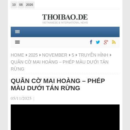
10
08
2026
HOME
2025
NOVEMBER
5
TRUYỀN HÌNH
QUÂN CỜ MAI HOÀNG – PHÉP MÀU DƯỚI TÁN
RỪNG
QUÂN CỜ MAI HOÀNG – PHÉP
MÀU DƯỚI TÁN RỪNG
05/11/2025
|