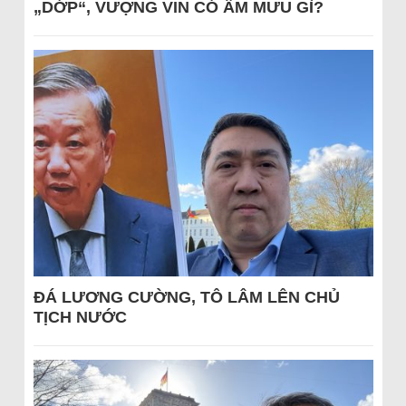
„DỚP“, VƯỢNG VIN CÓ ÂM MƯU GÌ?
ĐÁ LƯƠNG CƯỜNG, TÔ LÂM LÊN CHỦ
TỊCH NƯỚC