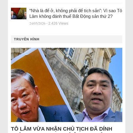
“Nhà là để ở, không phải để tích sản”: Vì sao Tô
Lâm không đánh thuế Bất Động sản thứ 2?
24/05/2026
- 2.426 Views
TRUYỀN HÌNH
TÔ LÂM VỪA NHẬN CHỦ TỊCH ĐÃ DÍNH