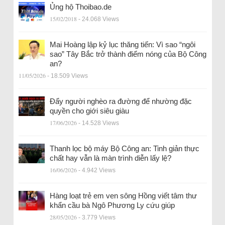
Ủng hộ Thoibao.de
15/02/2018
- 24.068 Views
Mai Hoàng lập kỷ lục thăng tiến: Vì sao “ngôi
sao” Tây Bắc trở thành điểm nóng của Bộ Công
an?
11/05/2026
- 18.509 Views
Đẩy người nghèo ra đường để nhường đặc
quyền cho giới siêu giàu
17/06/2026
- 14.528 Views
Thanh lọc bộ máy Bộ Công an: Tinh giản thực
chất hay vẫn là màn trình diễn lấy lệ?
16/06/2026
- 4.942 Views
Hàng loạt trẻ em ven sông Hồng viết tâm thư
khẩn cầu bà Ngô Phương Ly cứu giúp
28/05/2026
- 3.779 Views