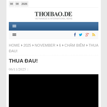
08
08
2026
HOME
2025
NOVEMBER
6
CHÂM BIẾM
THUA
ĐAU!
THUA ĐAU!
06/11/2025
|