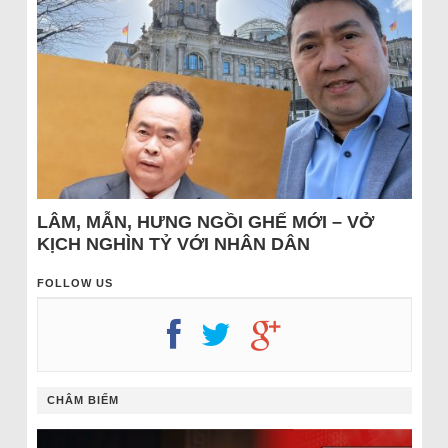
LÂM, MẪN, HƯNG NGỒI GHẾ MỚI – VỞ
KỊCH NGHÌN TỶ VỚI NHÂN DÂN
FOLLOW US
CHÂM BIẾM