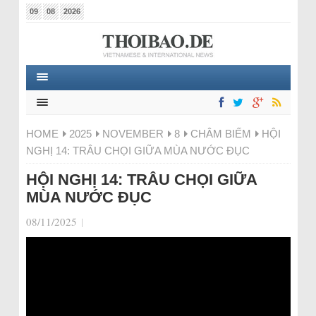
09
08
2026
HOME
2025
NOVEMBER
8
CHÂM BIẾM
HỘI
NGHỊ 14: TRÂU CHỌI GIỮA MÙA NƯỚC ĐỤC
HỘI NGHỊ 14: TRÂU CHỌI GIỮA
MÙA NƯỚC ĐỤC
08/11/2025
|