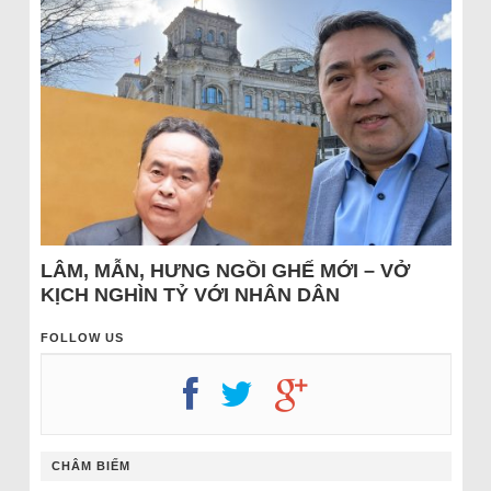
LÂM, MẪN, HƯNG NGỒI GHẾ MỚI – VỞ
KỊCH NGHÌN TỶ VỚI NHÂN DÂN
FOLLOW US
CHÂM BIẾM