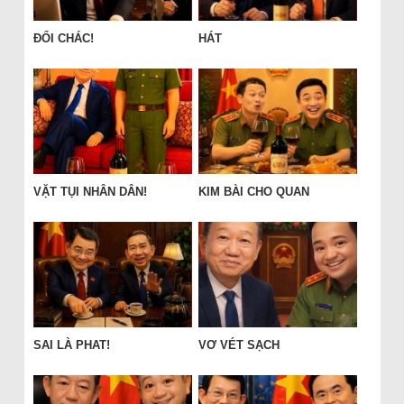
ĐỔI CHÁC!
HÁT
VẶT TỤI NHÂN DÂN!
KIM BÀI CHO QUAN
SAI LÀ PHAT!
VƠ VÉT SẠCH