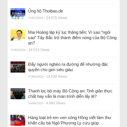
Ủng hộ Thoibao.de
15/02/2018
- 24.075 Views
Mai Hoàng lập kỷ lục thăng tiến: Vì sao “ngôi
sao” Tây Bắc trở thành điểm nóng của Bộ Công
an?
11/05/2026
- 18.514 Views
Đẩy người nghèo ra đường để nhường đặc
quyền cho giới siêu giàu
17/06/2026
- 14.530 Views
Thanh lọc bộ máy Bộ Công an: Tinh giản thực
chất hay vẫn là màn trình diễn lấy lệ?
16/06/2026
- 4.943 Views
Hàng loạt trẻ em ven sông Hồng viết tâm thư
khẩn cầu bà Ngô Phương Ly cứu giúp