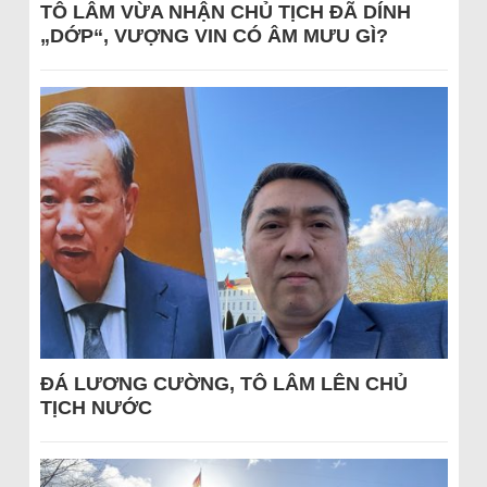
TÔ LÂM VỪA NHẬN CHỦ TỊCH ĐÃ DÍNH
„DỚP“, VƯỢNG VIN CÓ ÂM MƯU GÌ?
ĐÁ LƯƠNG CƯỜNG, TÔ LÂM LÊN CHỦ
TỊCH NƯỚC