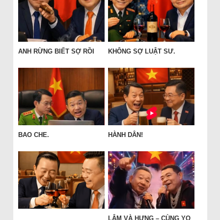
ANH RỪNG BIẾT SỢ RỒI
KHÔNG SỢ LUẬT SƯ.
BAO CHE.
HÀNH DÂN!
LÂM VÀ HƯNG – CÙNG YO