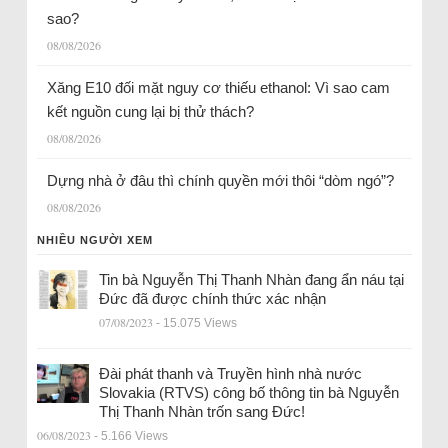
sao?
08/08/2026
Xăng E10 đối mặt nguy cơ thiếu ethanol: Vì sao cam
kết nguồn cung lại bị thử thách?
08/08/2026
Dựng nhà ở đâu thì chính quyền mới thôi “dòm ngó”?
08/08/2026
NHIỀU NGƯỜI XEM
Tin bà Nguyễn Thị Thanh Nhàn đang ẩn náu tại
Đức đã được chính thức xác nhận
07/08/2023
- 15.075 Views
Đài phát thanh và Truyền hình nhà nước
Slovakia (RTVS) công bố thông tin bà Nguyễn
Thị Thanh Nhàn trốn sang Đức!
06/08/2023
- 5.166 Views