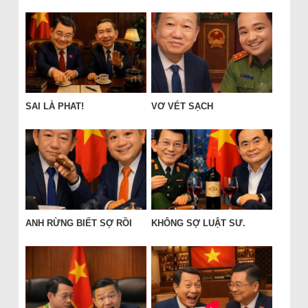
SAI LÀ PHAT!
VƠ VÉT SẠCH
ANH RỪNG BIẾT SỢ RỒI
KHÔNG SỢ LUẬT SƯ.