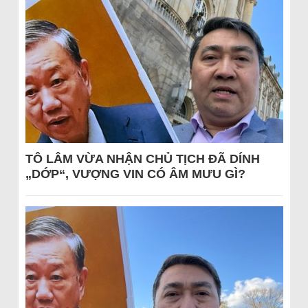
TÔ LÂM VỪA NHẬN CHỦ TỊCH ĐÃ DÍNH
„DỚP“, VƯỢNG VIN CÓ ÂM MƯU GÌ?