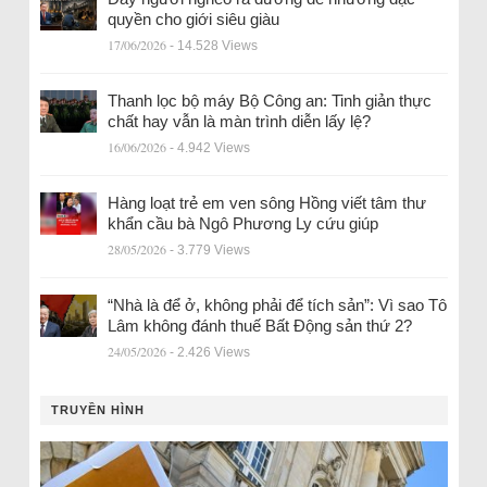
quyền cho giới siêu giàu
17/06/2026
- 14.528 Views
Thanh lọc bộ máy Bộ Công an: Tinh giản thực
chất hay vẫn là màn trình diễn lấy lệ?
16/06/2026
- 4.942 Views
Hàng loạt trẻ em ven sông Hồng viết tâm thư
khẩn cầu bà Ngô Phương Ly cứu giúp
28/05/2026
- 3.779 Views
“Nhà là để ở, không phải để tích sản”: Vì sao Tô
Lâm không đánh thuế Bất Động sản thứ 2?
24/05/2026
- 2.426 Views
TRUYỀN HÌNH