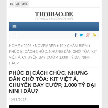
08
08
2026
HOME
2025
NOVEMBER
10
CHÂM BIẾM
PHÚC BỊ CÁCH CHỨC, NHƯNG DÂN CHỜ TÒA: KIT
VIỆT Á, CHUYẾN BAY CƯỚP, 1.000 TỶ ĐẠI NINH
ĐÂU?
PHÚC BỊ CÁCH CHỨC, NHƯNG
DÂN CHỜ TÒA: KIT VIỆT Á,
CHUYẾN BAY CƯỚP, 1.000 TỶ ĐẠI
NINH ĐÂU?
10/11/2025
|