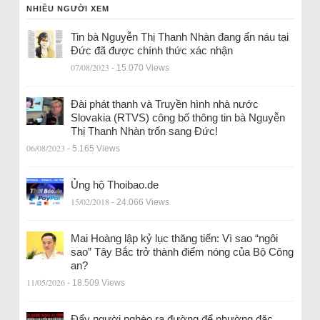
NHIỀU NGƯỜI XEM
Tin bà Nguyễn Thị Thanh Nhàn đang ẩn náu tại
Đức đã được chính thức xác nhận
07/08/2023
- 15.070 Views
Đài phát thanh và Truyền hình nhà nước
Slovakia (RTVS) công bố thông tin bà Nguyễn
Thị Thanh Nhàn trốn sang Đức!
06/08/2023
- 5.165 Views
Ủng hộ Thoibao.de
15/02/2018
- 24.066 Views
Mai Hoàng lập kỷ lục thăng tiến: Vì sao “ngôi
sao” Tây Bắc trở thành điểm nóng của Bộ Công
an?
11/05/2026
- 18.509 Views
Đẩy người nghèo ra đường để nhường đặc