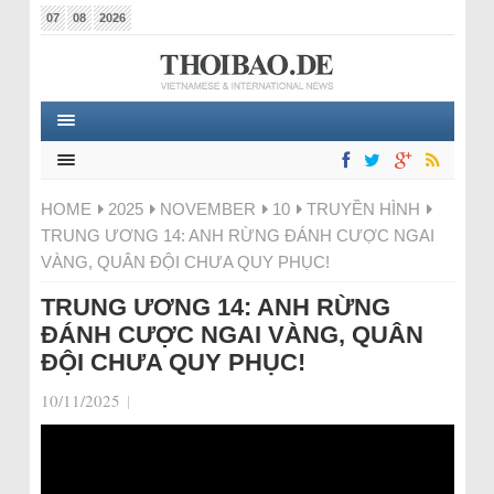
07
08
2026
HOME
2025
NOVEMBER
10
TRUYỀN HÌNH
TRUNG ƯƠNG 14: ANH RỪNG ĐÁNH CƯỢC NGAI
VÀNG, QUÂN ĐỘI CHƯA QUY PHỤC!
TRUNG ƯƠNG 14: ANH RỪNG
ĐÁNH CƯỢC NGAI VÀNG, QUÂN
ĐỘI CHƯA QUY PHỤC!
10/11/2025
|