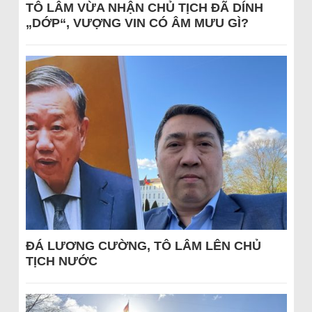
TÔ LÂM VỪA NHẬN CHỦ TỊCH ĐÃ DÍNH
„DỚP“, VƯỢNG VIN CÓ ÂM MƯU GÌ?
ĐÁ LƯƠNG CƯỜNG, TÔ LÂM LÊN CHỦ
TỊCH NƯỚC