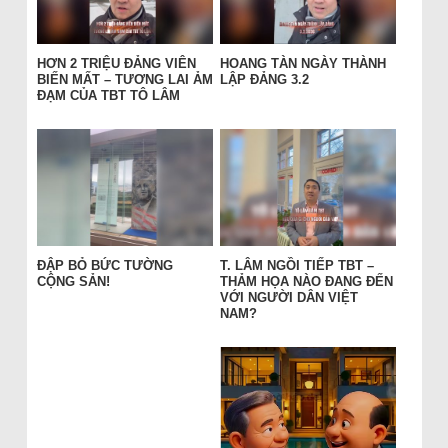
HƠN 2 TRIỆU ĐẢNG VIÊN
HOANG TÀN NGÀY THÀNH
BIẾN MẤT – TƯƠNG LAI ẢM
LẬP ĐẢNG 3.2
ĐẠM CỦA TBT TÔ LÂM
ĐẬP BỎ BỨC TƯỜNG
T. LÂM NGỒI TIẾP TBT –
CỘNG SẢN!
THẢM HỌA NÀO ĐANG ĐẾN
VỚI NGƯỜI DÂN VIỆT
NAM?