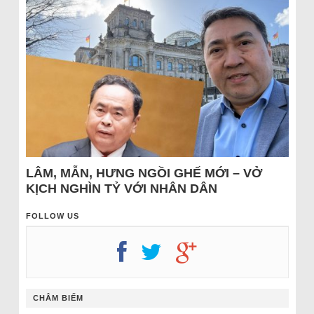
LÂM, MẪN, HƯNG NGỒI GHẾ MỚI – VỞ
KỊCH NGHÌN TỶ VỚI NHÂN DÂN
FOLLOW US
CHÂM BIẾM