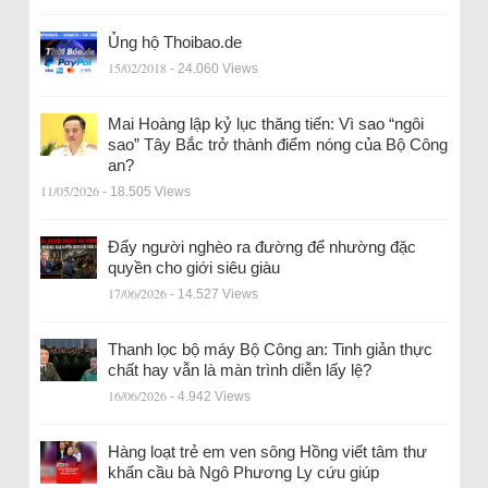
Ủng hộ Thoibao.de
15/02/2018
- 24.060 Views
Mai Hoàng lập kỷ lục thăng tiến: Vì sao “ngôi
sao” Tây Bắc trở thành điểm nóng của Bộ Công
an?
11/05/2026
- 18.505 Views
Đẩy người nghèo ra đường để nhường đặc
quyền cho giới siêu giàu
17/06/2026
- 14.527 Views
Thanh lọc bộ máy Bộ Công an: Tinh giản thực
chất hay vẫn là màn trình diễn lấy lệ?
16/06/2026
- 4.942 Views
Hàng loạt trẻ em ven sông Hồng viết tâm thư
khẩn cầu bà Ngô Phương Ly cứu giúp