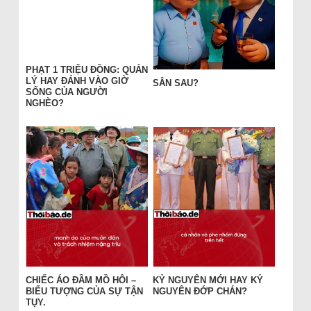
PHẠT 1 TRIỆU ĐỒNG: QUẢN
LÝ HAY ĐÁNH VÀO GIỜ
SÂN SAU?
SỐNG CỦA NGƯỜI
NGHÈO?
CHIẾC ÁO ĐẦM MỒ HÔI –
KỶ NGUYÊN MỚI HAY KỶ
BIỂU TƯỢNG CỦA SỰ TẬN
NGUYÊN ĐỚP CHÁN?
TỤY.