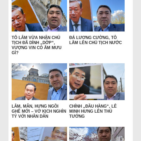
TÔ LÂM VỪA NHẬN CHỦ
ĐÁ LƯƠNG CƯỜNG, TÔ
TỊCH ĐÃ DÍNH „DỚP“,
LÂM LÊN CHỦ TỊCH NƯỚC
VƯỢNG VIN CÓ ÂM MƯU
GÌ?
LÂM, MẪN, HƯNG NGỒI
CHÍNH „ĐẦU HÀNG“, LÊ
GHẾ MỚI – VỞ KỊCH NGHÌN
MINH HƯNG LÊN THỦ
TỶ VỚI NHÂN DÂN
TƯỚNG