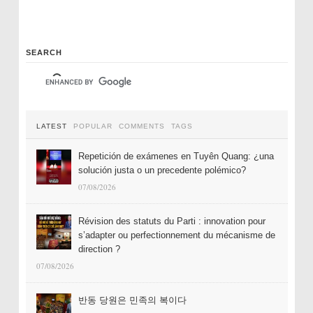
SEARCH
LATEST
POPULAR
COMMENTS
TAGS
Repetición de exámenes en Tuyên Quang: ¿una
solución justa o un precedente polémico?
07/08/2026
Révision des statuts du Parti : innovation pour
s’adapter ou perfectionnement du mécanisme de
direction ?
07/08/2026
반동 당원은 민족의 복이다