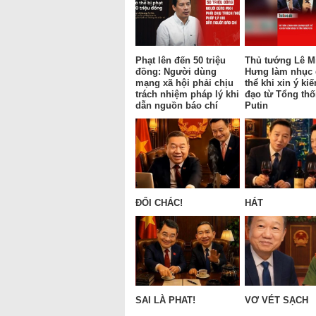
Phạt lên đến 50 triệu
Thủ tướng Lê M
đồng: Người dùng
Hưng làm nhục
mạng xã hội phải chịu
thể khi xin ý kiế
trách nhiệm pháp lý khi
đạo từ Tổng th
dẫn nguồn báo chí
Putin
ĐỔI CHÁC!
HÁT
SAI LÀ PHAT!
VƠ VÉT SẠCH