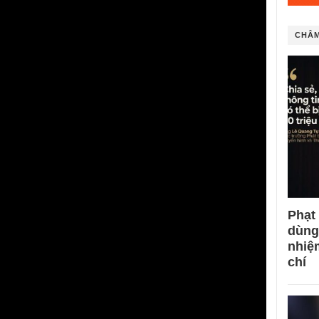
CHÂM
Phạt
dùng
nhiệ
chí