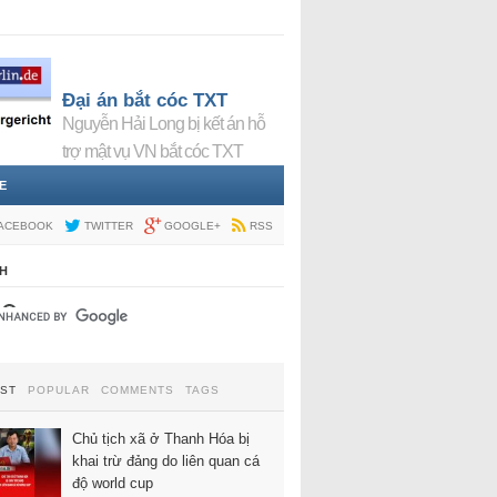
Đại án bắt cóc TXT
Nguyễn Hải Long bị kết án hỗ
trợ mật vụ VN bắt cóc TXT
E
ACEBOOK
TWITTER
GOOGLE+
RSS
H
EST
POPULAR
COMMENTS
TAGS
Chủ tịch xã ở Thanh Hóa bị
khai trừ đảng do liên quan cá
độ world cup