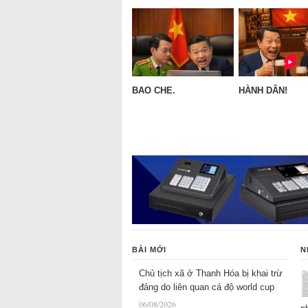
BAO CHE.
HÀNH DÂN!
BÀI MỚI
N
Chủ tịch xã ở Thanh Hóa bị khai trừ
đảng do liên quan cá độ world cup
06/08/2026