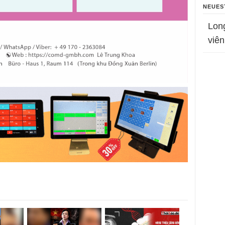
NEUES
Lon
viên