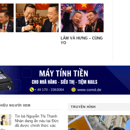
LÂM VÀ HƯNG – CÙNG
YO
HIỀU NGƯỜI XEM
TRUYỀN HÌNH
Tin bà Nguyễn Thị Thanh
Nhàn đang ẩn náu tại Đức
đã được chính thức xác