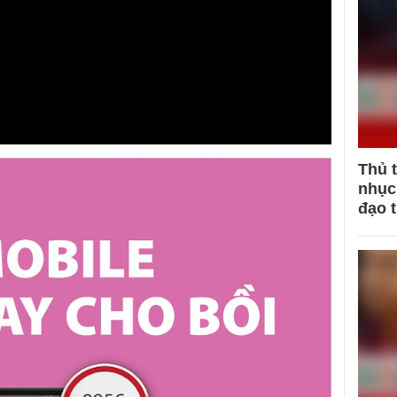
Thủ 
nhục 
đạo 