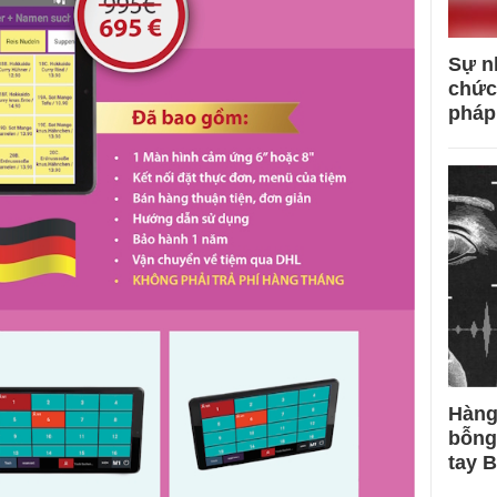
Sự n
chức
pháp
Hàng
bỗng
tay 