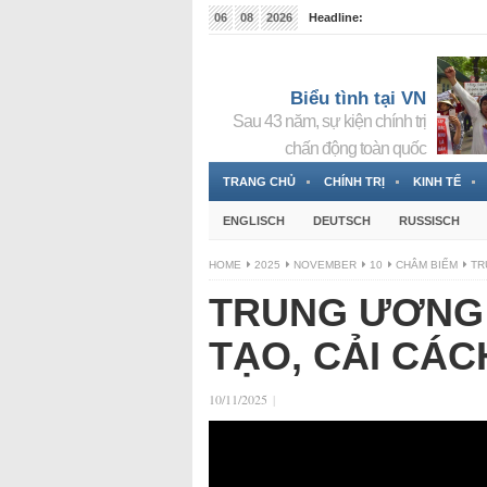
06
08
2026
Headline:
Tin bà Nguyễn Thị Thanh Nhàn đang ẩn náu tại Đức
Biểu tình tại VN
Sau 43 năm, sự kiện chính trị
chấn động toàn quốc
TRANG CHỦ
CHÍNH TRỊ
KINH TẾ
ENGLISCH
DEUTSCH
RUSSISCH
HOME
2025
NOVEMBER
10
CHÂM BIẾM
TR
TRUNG ƯƠNG 
TẠO, CẢI CÁCH
10/11/2025
|