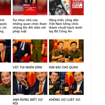
inh
Sự nhục nhã của
Hàng triệu công dân
 quốc
những quan chức tham
Việt Nam bỗng chốc
n chỉ
nhũng khi đối diện với
thành chuột bạch dưới
ống
pháp luật
tay Bộ Công An
VẶT TỤI NHÂN DÂN!
KIM BÀI CHO QUAN
ANH RỪNG BIẾT SỢ
KHÔNG SỢ LUẬT SƯ.
RỒI