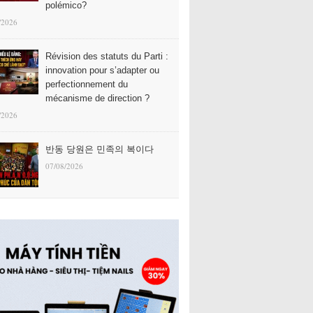
polémico?
/2026
Révision des statuts du Parti :
innovation pour s’adapter ou
perfectionnement du
mécanisme de direction ?
/2026
반동 당원은 민족의 복이다
07/08/2026