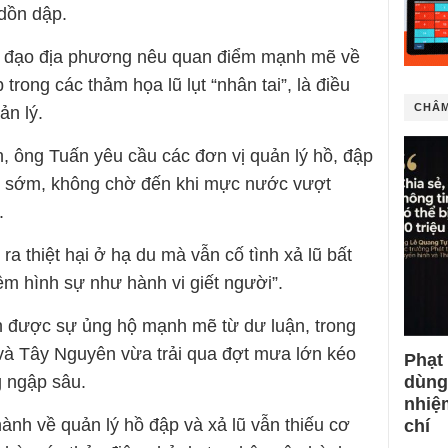
 dồn dập.
ãnh đạo địa phương nêu quan điểm mạnh mẽ về
trong các thảm họa lũ lụt “nhân tai”, là điều
CHÂM
ản lý.
 ông Tuấn yêu cầu các đơn vị quản lý hồ, đập
lũ sớm, không chờ đến khi mực nước vượt
.
a thiệt hại ở hạ du mà vẫn cố tình xả lũ bất
iệm hình sự như hành vi giết người”.
n được sự ủng hộ mạnh mẽ từ dư luận, trong
 và Tây Nguyên vừa trải qua đợt mưa lớn kéo
Phạt
dùng
g ngập sâu.
nhiệ
hành về quản lý hồ đập và xả lũ vẫn thiếu cơ
chí