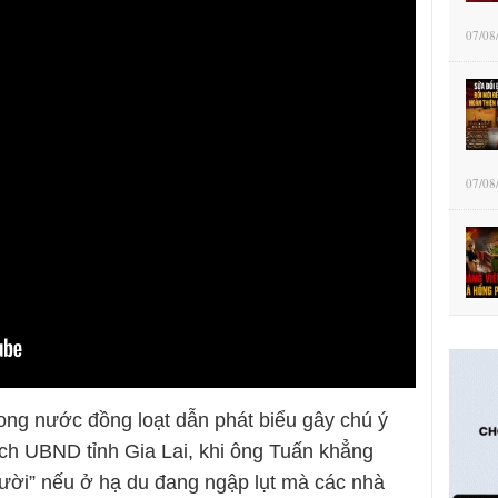
07/08
07/08
rong nước đồng loạt dẫn phát biểu gây chú ý
ch UBND tỉnh Gia Lai, khi ông Tuấn khẳng
gười” nếu ở hạ du đang ngập lụt mà các nhà