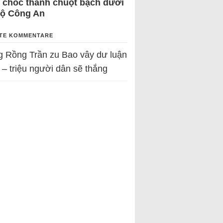
 chốc thành chuột bạch dưới
Bộ Công An
TE KOMMENTARE
g Rồng Trần
zu
Bao vây dư luận
 – triệu người dân sẽ thắng