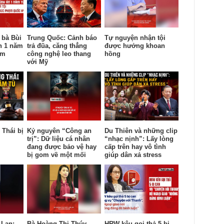
 bà Bùi
Trung Quốc: Cảnh báo
Tự nguyện nhận tội
n 1 năm
trả đũa, căng thẳng
được hưởng khoan
ạm
công nghệ leo thang
hồng
với Mỹ
Thái bị
Kỷ nguyên “Công an
Du Thiên và những clip
trị”: Dữ liệu cá nhân
“nhạc nịnh”: Lấy lòng
đang được bảo vệ hay
cấp trên hay vô tình
bị gom về một mối
giúp dân xả stress
 Lan:
Bà Hoàng Thị Thúy
HRW kêu gọi thả 5 bị