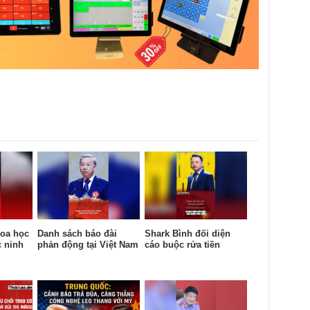
oa học
Danh sách báo đài
Shark Bình đối diện
c ninh
phản động tại Việt Nam
cáo buộc rửa tiền