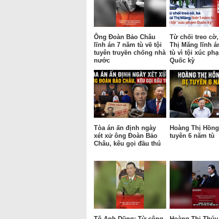
Ông Đoàn Bảo Châu
Từ chối treo cờ,
lĩnh án 7 năm tù về tội
Thị Măng lĩnh á
tuyên truyền chống nhà
tù vì tội xúc ph
nước
Quốc kỳ
Tòa án ấn định ngày
Hoàng Thị Hồng 
xét xử ông Đoàn Bảo
tuyên 6 năm tù
Châu, kêu gọi đầu thú
Tô Anh Dũng: Từ công
Hoàng Thị Thúy