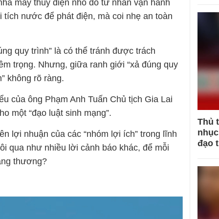
nhà máy thủy điện nhỏ do tư nhân vận hành
hi tích nước để phát điện, mà coi nhẹ an toàn
úng quy trình” là có thể tránh được trách
êm trọng. Nhưng, giữa ranh giới “xả đúng quy
n” không rõ ràng.
biểu của ông Phạm Anh Tuấn Chủ tịch Gia Lai
ho một “đạo luật sinh mạng”.
Thủ 
nhục 
n lợi nhuận của các “nhóm lợi ích” trong lĩnh
đạo 
trôi qua như nhiều lời cảnh báo khác, để mỗi
tang thương?