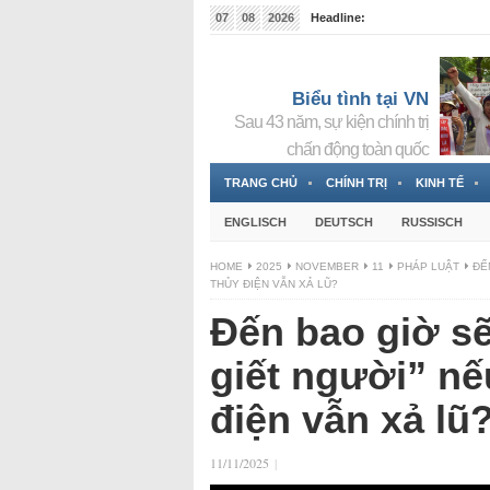
07
08
2026
Headline:
Tin bà Nguyễn Thị Thanh Nhàn đang ẩn náu tại Đức
Biểu tình tại VN
Sau 43 năm, sự kiện chính trị
chấn động toàn quốc
TRANG CHỦ
CHÍNH TRỊ
KINH TẾ
ENGLISCH
DEUTSCH
RUSSISCH
HOME
2025
NOVEMBER
11
PHÁP LUẬT
ĐẾ
THỦY ĐIỆN VẪN XẢ LŨ?
Đến bao giờ sẽ
giết người” n
điện vẫn xả lũ
11/11/2025
|