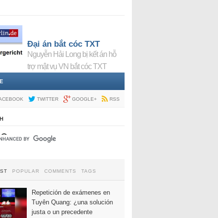
Đại án bắt cóc TXT
Nguyễn Hải Long bị kết án hỗ
trợ mật vụ VN bắt cóc TXT
E
ACEBOOK
TWITTER
GOOGLE+
RSS
H
EST
POPULAR
COMMENTS
TAGS
Repetición de exámenes en
Tuyên Quang: ¿una solución
justa o un precedente