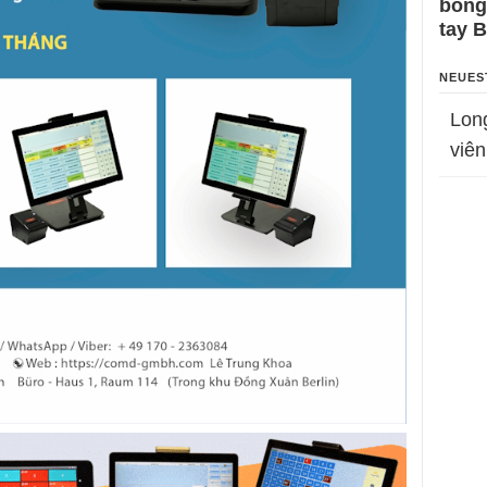
bỗng
tay 
NEUES
Lon
viên