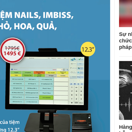
Sự n
chức
pháp
Hàng