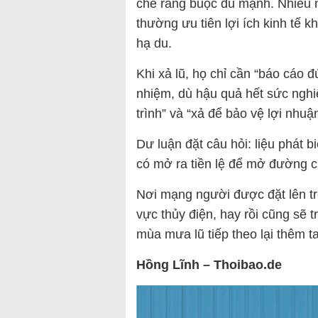
chế ràng buộc đủ mạnh. Nhiều 
thường ưu tiên lợi ích kinh tế k
hạ du.
Khi xả lũ, họ chỉ cần “báo cáo đ
nhiệm, dù hậu quả hết sức nghi
trình” và “xả để bảo vệ lợi nhuậ
Dư luận đặt câu hỏi: liệu phát 
có mở ra tiền lệ để mở đường c
Nơi mạng người được đặt lên trê
vực thủy điện, hay rồi cũng sẽ 
mùa mưa lũ tiếp theo lại thêm 
Hồng Lĩnh – Thoibao.de