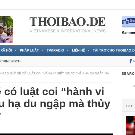
 đã được chính thức xác nhận
3 Jahren ago
XÃ HỘI
PHÁP LUẬT
TV&RADIO
LIÊN HỆ
TÀI TRỢ CHO THOIBAO.D
CHINESISCH
F
N BAO GIỜ SẼ CÓ LUẬT COI “HÀNH VI GIẾT NGƯỜI” NẾU HẠ DU NGẬP MÀ
SEARC
 có luật coi “hành vi
ếu hạ du ngập mà thủy
LAT
?