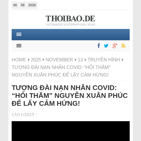
06
08
2026
HOME
2025
NOVEMBER
13
TRUYỀN HÌNH
TƯỢNG ĐÀI NẠN NHÂN COVID: “HỎI THĂM”
NGUYỄN XUÂN PHÚC ĐỂ LẤY CẢM HỨNG!
TƯỢNG ĐÀI NẠN NHÂN COVID:
“HỎI THĂM” NGUYỄN XUÂN PHÚC
ĐỂ LẤY CẢM HỨNG!
13/11/2025
|