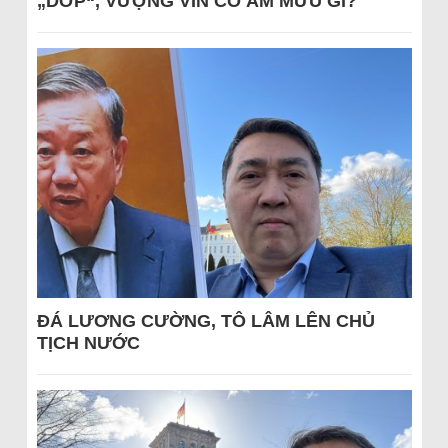
„DỚP“, VƯỢNG VIN CÓ ÂM MƯU GÌ?
ĐÁ LƯƠNG CƯỜNG, TÔ LÂM LÊN CHỦ
TỊCH NƯỚC