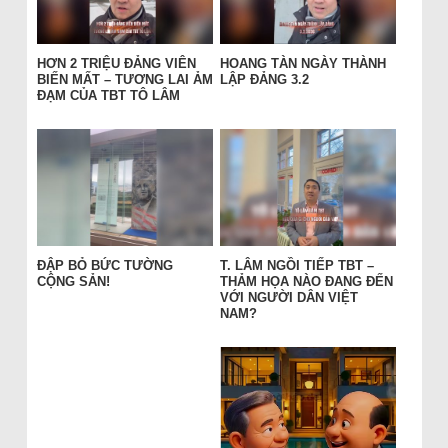
HƠN 2 TRIỆU ĐẢNG VIÊN
HOANG TÀN NGÀY THÀNH
BIẾN MẤT – TƯƠNG LAI ẢM
LẬP ĐẢNG 3.2
ĐẠM CỦA TBT TÔ LÂM
ĐẬP BỎ BỨC TƯỜNG
T. LÂM NGỒI TIẾP TBT –
CỘNG SẢN!
THẢM HỌA NÀO ĐANG ĐẾN
VỚI NGƯỜI DÂN VIỆT
NAM?