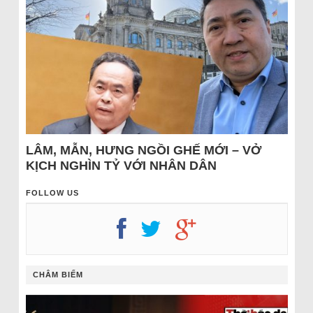
LÂM, MẪN, HƯNG NGỒI GHẾ MỚI – VỞ
KỊCH NGHÌN TỶ VỚI NHÂN DÂN
FOLLOW US
CHÂM BIẾM