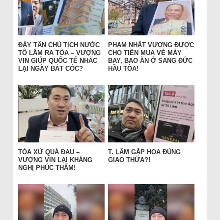
ĐẨY TÂN CHỦ TỊCH NƯỚC
PHẠM NHẬT VƯỢNG ĐƯỢC
TÔ LÂM RA TÒA – VƯỢNG
CHO TIỀN MUA VÉ MÁY
VIN GIÚP QUỐC TẾ NHẮC
BAY, BAO ĂN Ở SANG ĐỨC
LẠI NGÀY BẮT CÓC?
HẦU TÒA!
TÒA XỬ QUÁ ĐAU –
T. LÂM GẶP HỌA ĐÚNG
VƯỢNG VIN LẠI KHÁNG
GIAO THỪA?!
NGHỊ PHÚC THẨM!