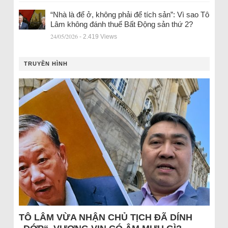
“Nhà là để ở, không phải để tích sản”: Vì sao Tô
Lâm không đánh thuế Bất Động sản thứ 2?
24/05/2026
- 2.419 Views
TRUYỀN HÌNH
TÔ LÂM VỪA NHẬN CHỦ TỊCH ĐÃ DÍNH