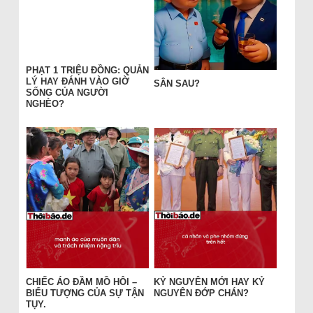
PHẠT 1 TRIỆU ĐỒNG: QUẢN
LÝ HAY ĐÁNH VÀO GIỜ
SÂN SAU?
SỐNG CỦA NGƯỜI
NGHÈO?
CHIẾC ÁO ĐẦM MỒ HÔI –
KỶ NGUYÊN MỚI HAY KỶ
BIỂU TƯỢNG CỦA SỰ TẬN
NGUYÊN ĐỚP CHÁN?
TỤY.