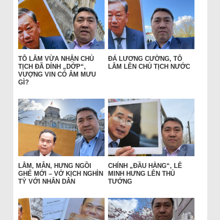
TÔ LÂM VỪA NHẬN CHỦ
ĐÁ LƯƠNG CƯỜNG, TÔ
TỊCH ĐÃ DÍNH „DỚP“,
LÂM LÊN CHỦ TỊCH NƯỚC
VƯỢNG VIN CÓ ÂM MƯU
GÌ?
LÂM, MẪN, HƯNG NGỒI
CHÍNH „ĐẦU HÀNG“, LÊ
GHẾ MỚI – VỞ KỊCH NGHÌN
MINH HƯNG LÊN THỦ
TỶ VỚI NHÂN DÂN
TƯỚNG