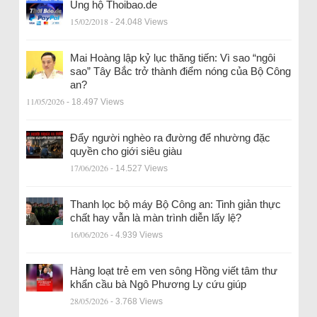
Ủng hộ Thoibao.de
15/02/2018
- 24.048 Views
Mai Hoàng lập kỷ lục thăng tiến: Vì sao “ngôi
sao” Tây Bắc trở thành điểm nóng của Bộ Công
an?
11/05/2026
- 18.497 Views
Đẩy người nghèo ra đường để nhường đặc
quyền cho giới siêu giàu
17/06/2026
- 14.527 Views
Thanh lọc bộ máy Bộ Công an: Tinh giản thực
chất hay vẫn là màn trình diễn lấy lệ?
16/06/2026
- 4.939 Views
Hàng loạt trẻ em ven sông Hồng viết tâm thư
khẩn cầu bà Ngô Phương Ly cứu giúp
28/05/2026
- 3.768 Views