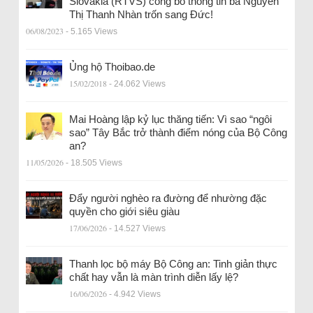
Slovakia (RTVS) công bố thông tin bà Nguyễn
Thị Thanh Nhàn trốn sang Đức!
06/08/2023
- 5.165 Views
Ủng hộ Thoibao.de
15/02/2018
- 24.062 Views
Mai Hoàng lập kỷ lục thăng tiến: Vì sao “ngôi
sao” Tây Bắc trở thành điểm nóng của Bộ Công
an?
11/05/2026
- 18.505 Views
Đẩy người nghèo ra đường để nhường đặc
quyền cho giới siêu giàu
17/06/2026
- 14.527 Views
Thanh lọc bộ máy Bộ Công an: Tinh giản thực
chất hay vẫn là màn trình diễn lấy lệ?
16/06/2026
- 4.942 Views