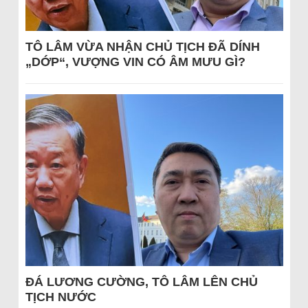
TÔ LÂM VỪA NHẬN CHỦ TỊCH ĐÃ DÍNH
„DỚP“, VƯỢNG VIN CÓ ÂM MƯU GÌ?
ĐÁ LƯƠNG CƯỜNG, TÔ LÂM LÊN CHỦ
TỊCH NƯỚC