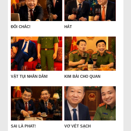
ĐỔI CHÁC!
HÁT
VẶT TỤI NHÂN DÂN!
KIM BÀI CHO QUAN
SAI LÀ PHAT!
VƠ VÉT SẠCH