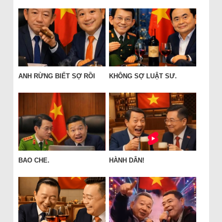
ANH RỪNG BIẾT SỢ RỒI
KHÔNG SỢ LUẬT SƯ.
BAO CHE.
HÀNH DÂN!