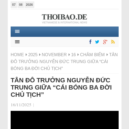
07
08
2026
HOME
2025
NOVEMBER
16
CHÂM BIẾM
TÂN
ĐÔ TRƯỞNG NGUYỄN ĐỨC TRUNG GIỮA “CÁI
BÓNG BA ĐỜI CHỦ TỊCH”
TÂN ĐÔ TRƯỞNG NGUYỄN ĐỨC
TRUNG GIỮA “CÁI BÓNG BA ĐỜI
CHỦ TỊCH”
16/11/2025
|