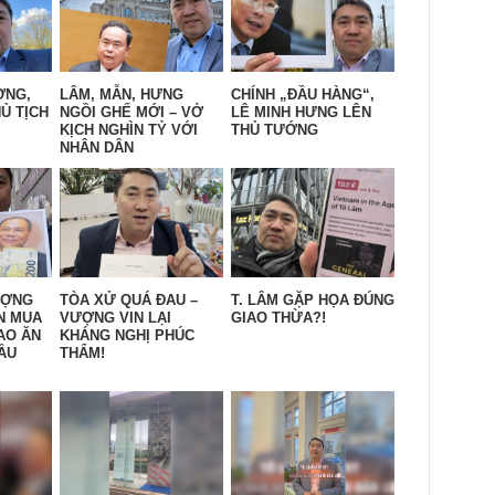
ỜNG,
LÂM, MẪN, HƯNG
CHÍNH „ĐẦU HÀNG“,
Ủ TỊCH
NGỒI GHẾ MỚI – VỞ
LÊ MINH HƯNG LÊN
KỊCH NGHÌN TỶ VỚI
THỦ TƯỚNG
NHÂN DÂN
ƯỢNG
TÒA XỬ QUÁ ĐAU –
T. LÂM GẶP HỌA ĐÚNG
N MUA
VƯỢNG VIN LẠI
GIAO THỪA?!
AO ĂN
KHÁNG NGHỊ PHÚC
ẦU
THẨM!