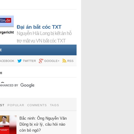
Đại án bắt cóc TXT
Nguyễn Hải Long bị kết án hỗ
trợ mật vụ VN bắt cóc TXT
E
ACEBOOK
TWITTER
GOOGLE+
RSS
H
EST
POPULAR
COMMENTS
TAGS
Bắc ninh: Ông Nguyễn Văn
Dũng bị xử lý, câu hỏi nào
còn bỏ ngỏ?