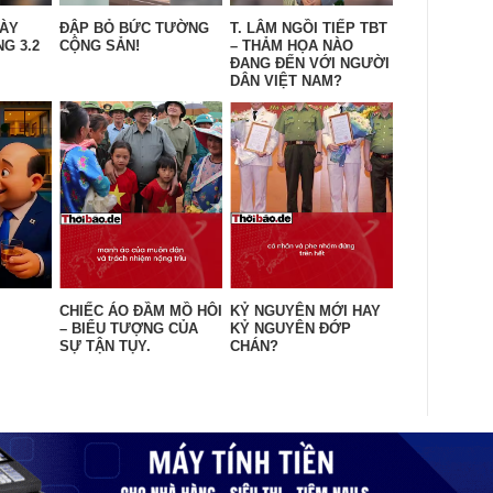
GÀY
ĐẬP BỎ BỨC TƯỜNG
T. LÂM NGỒI TIẾP TBT
G 3.2
CỘNG SẢN!
– THẢM HỌA NÀO
ĐANG ĐẾN VỚI NGƯỜI
DÂN VIỆT NAM?
CHIẾC ÁO ĐẦM MỒ HÔI
KỶ NGUYÊN MỚI HAY
– BIỂU TƯỢNG CỦA
KỶ NGUYÊN ĐỚP
SỰ TẬN TỤY.
CHÁN?