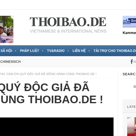
 đã được chính thức xác nhận
3 Jahren ago
XÃ HỘI
PHÁP LUẬT
TV&RADIO
LIÊN HỆ
TÀI TRỢ CHO THOIBAO.D
CHINESISCH
F
THƯ CÁM ƠN QUÝ ĐỘC GIẢ ĐÃ ĐỒNG HÀNH CÙNG THOIBAO.DE !
SEARC
QUÝ ĐỘC GIẢ ĐÃ
ÙNG THOIBAO.DE !
LAT