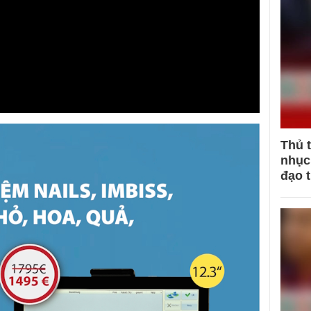
Thủ 
nhục 
đạo 