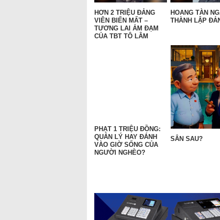
HƠN 2 TRIỆU ĐẢNG
HOANG TÀN N
VIÊN BIẾN MẤT –
THÀNH LẬP ĐẢN
TƯƠNG LAI ẢM ĐẠM
CỦA TBT TÔ LÂM
PHẠT 1 TRIỆU ĐỒNG:
QUẢN LÝ HAY ĐÁNH
SÂN SAU?
VÀO GIỜ SỐNG CỦA
NGƯỜI NGHÈO?