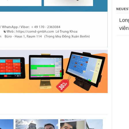
NEUES
Lon
viên