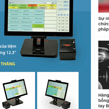
Sự n
chức
pháp
Hàng
bỗng
tay 