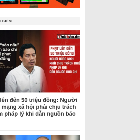
 BIẾM
 lên đến 50 triệu đồng: Người
 mạng xã hội phải chịu trách
m pháp lý khi dẫn nguồn báo