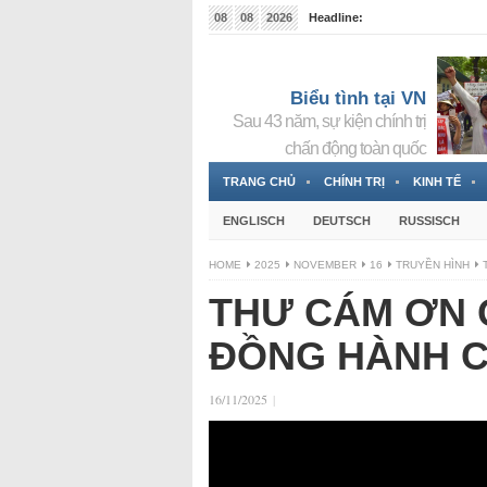
08
08
2026
Headline:
Tin bà Nguyễn Thị Thanh Nhàn đang ẩn náu tại Đức
Biểu tình tại VN
Sau 43 năm, sự kiện chính trị
chấn động toàn quốc
TRANG CHỦ
CHÍNH TRỊ
KINH TẾ
ENGLISCH
DEUTSCH
RUSSISCH
HOME
2025
NOVEMBER
16
TRUYỀN HÌNH
THƯ CÁM ƠN 
ĐỒNG HÀNH C
16/11/2025
|