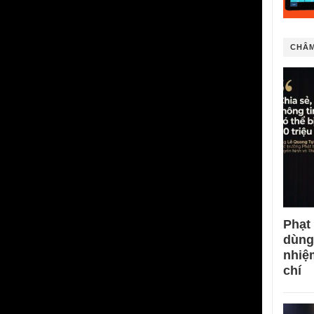
CHÂM
Phạt
dùng
nhiệ
chí