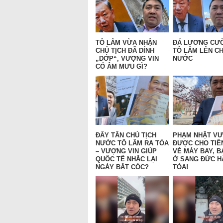
TÔ LÂM VỪA NHẬN
ĐÁ LƯƠNG CƯ
CHỦ TỊCH ĐÃ DÍNH
TÔ LÂM LÊN CH
„DỚP“, VƯỢNG VIN
NƯỚC
CÓ ÂM MƯU GÌ?
ĐẨY TÂN CHỦ TỊCH
PHẠM NHẬT V
NƯỚC TÔ LÂM RA TÒA
ĐƯỢC CHO TIỀ
– VƯỢNG VIN GIÚP
VÉ MÁY BAY, B
QUỐC TẾ NHẮC LẠI
Ở SANG ĐỨC H
NGÀY BẮT CÓC?
TÒA!