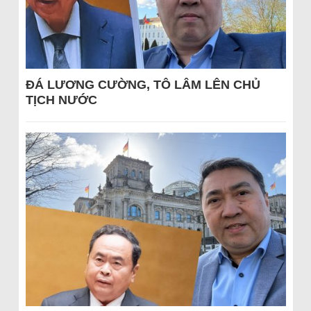
ĐÁ LƯƠNG CƯỜNG, TÔ LÂM LÊN CHỦ
TỊCH NƯỚC