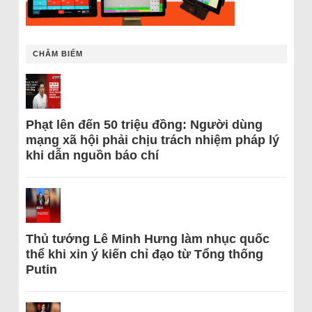
CHÂM BIẾM
Phạt lên đến 50 triệu đồng: Người dùng
mạng xã hội phải chịu trách nhiệm pháp lý
khi dẫn nguồn báo chí
Thủ tướng Lê Minh Hưng làm nhục quốc
thể khi xin ý kiến chỉ đạo từ Tổng thống
Putin