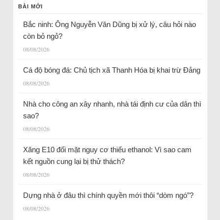
BÀI MỚI
Bắc ninh: Ông Nguyễn Văn Dũng bị xử lý, câu hỏi nào
còn bỏ ngỏ?
08/08/2026
Cá độ bóng đá: Chủ tịch xã Thanh Hóa bị khai trừ Đảng
08/08/2026
Nhà cho công an xây nhanh, nhà tái định cư của dân thì
sao?
08/08/2026
Xăng E10 đối mặt nguy cơ thiếu ethanol: Vì sao cam
kết nguồn cung lại bị thử thách?
08/08/2026
Dựng nhà ở đâu thì chính quyền mới thôi “dòm ngó”?
08/08/2026