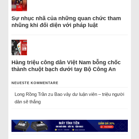
Sự nhục nhã của những quan chức tham
nhũng khi đối diện với pháp luật
Hàng triệu công dân Việt Nam bỗng chốc
thành chuột bạch dưới tay Bộ Công An
NEUESTE KOMMENTARE
Long Rồng Trần
zu
Bao vây dư luận viên – triệu người
dân sẽ thắng