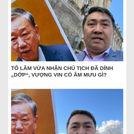
TÔ LÂM VỪA NHẬN CHỦ TỊCH ĐÃ DÍNH
„DỚP“, VƯỢNG VIN CÓ ÂM MƯU GÌ?