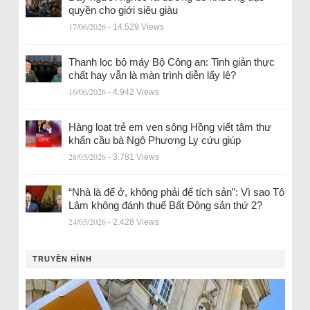
quyền cho giới siêu giàu
17/06/2026
- 14.529 Views
Thanh lọc bộ máy Bộ Công an: Tinh giản thực
chất hay vẫn là màn trình diễn lấy lệ?
16/06/2026
- 4.942 Views
Hàng loạt trẻ em ven sông Hồng viết tâm thư
khẩn cầu bà Ngô Phương Ly cứu giúp
28/05/2026
- 3.781 Views
“Nhà là để ở, không phải để tích sản”: Vì sao Tô
Lâm không đánh thuế Bất Động sản thứ 2?
24/05/2026
- 2.428 Views
TRUYỀN HÌNH