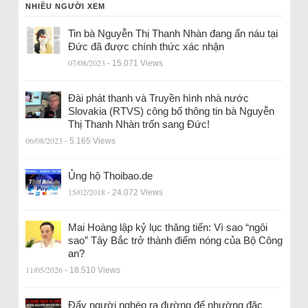
NHIỀU NGƯỜI XEM
Tin bà Nguyễn Thị Thanh Nhàn đang ẩn náu tại
Đức đã được chính thức xác nhận
07/08/2023
- 15.071 Views
Đài phát thanh và Truyền hình nhà nước
Slovakia (RTVS) công bố thông tin bà Nguyễn
Thị Thanh Nhàn trốn sang Đức!
06/08/2023
- 5.165 Views
Ủng hộ Thoibao.de
15/02/2018
- 24.072 Views
Mai Hoàng lập kỷ lục thăng tiến: Vì sao “ngôi
sao” Tây Bắc trở thành điểm nóng của Bộ Công
an?
11/05/2026
- 18.510 Views
Đẩy người nghèo ra đường để nhường đặc