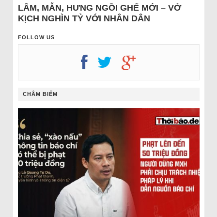
LÂM, MẪN, HƯNG NGỒI GHẾ MỚI – VỞ
KỊCH NGHÌN TỶ VỚI NHÂN DÂN
FOLLOW US
CHÂM BIẾM