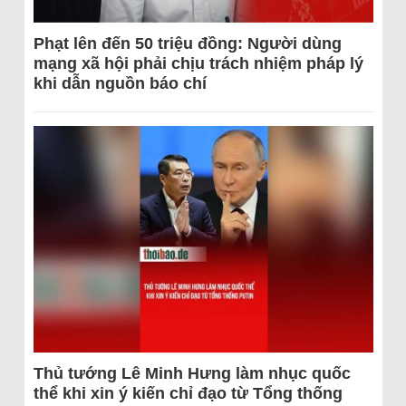
Phạt lên đến 50 triệu đồng: Người dùng
mạng xã hội phải chịu trách nhiệm pháp lý
khi dẫn nguồn báo chí
Thủ tướng Lê Minh Hưng làm nhục quốc
thể khi xin ý kiến chỉ đạo từ Tổng thống