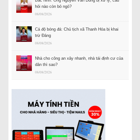
Bắc ninh: Ông Nguyễn Văn Dũng bị xử lý, câu
hỏi nào còn bỏ ngỏ?
08/08/2026
Cá độ bóng đá: Chủ tịch xã Thanh Hóa bị khai
trừ Đảng
08/08/2026
Nhà cho công an xây nhanh, nhà tái định cư của
dân thì sao?
08/08/2026