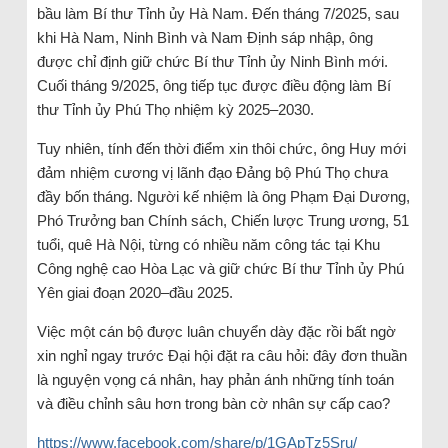
bầu làm Bí thư Tỉnh ủy Hà Nam. Đến tháng 7/2025, sau
khi Hà Nam, Ninh Bình và Nam Định sáp nhập, ông
được chỉ định giữ chức Bí thư Tỉnh ủy Ninh Bình mới.
Cuối tháng 9/2025, ông tiếp tục được điều động làm Bí
thư Tỉnh ủy Phú Thọ nhiệm kỳ 2025–2030.
Tuy nhiên, tính đến thời điểm xin thôi chức, ông Huy mới
đảm nhiệm cương vị lãnh đạo Đảng bộ Phú Thọ chưa
đầy bốn tháng. Người kế nhiệm là ông Phạm Đại Dương,
Phó Trưởng ban Chính sách, Chiến lược Trung ương, 51
tuổi, quê Hà Nội, từng có nhiều năm công tác tại Khu
Công nghệ cao Hòa Lạc và giữ chức Bí thư Tỉnh ủy Phú
Yên giai đoạn 2020–đầu 2025.
Việc một cán bộ được luân chuyển dày đặc rồi bất ngờ
xin nghỉ ngay trước Đại hội đặt ra câu hỏi: đây đơn thuần
là nguyện vọng cá nhân, hay phản ánh những tính toán
và điều chỉnh sâu hơn trong bàn cờ nhân sự cấp cao?
https://www.facebook.com/share/p/1GApTz5Sru/