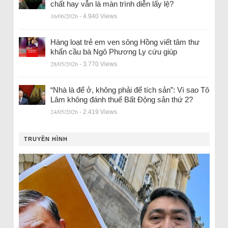
chất hay vẫn là màn trình diễn lấy lệ?
16/06/2026
- 4.940 Views
Hàng loạt trẻ em ven sông Hồng viết tâm thư
khẩn cầu bà Ngô Phương Ly cứu giúp
28/05/2026
- 3.770 Views
“Nhà là để ở, không phải để tích sản”: Vì sao Tô
Lâm không đánh thuế Bất Động sản thứ 2?
24/05/2026
- 2.419 Views
TRUYỀN HÌNH