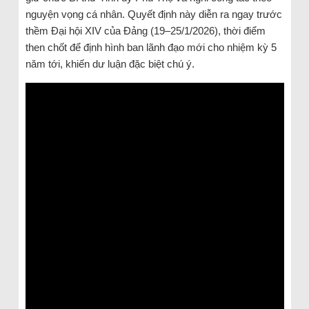
nguyện vọng cá nhân. Quyết định này diễn ra ngay trước
thềm Đại hội XIV của Đảng (19–25/1/2026), thời điểm
then chốt để định hình ban lãnh đạo mới cho nhiệm kỳ 5
năm tới, khiến dư luận đặc biệt chú ý.