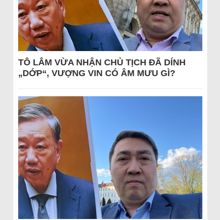
TÔ LÂM VỪA NHẬN CHỦ TỊCH ĐÃ DÍNH
„DỚP“, VƯỢNG VIN CÓ ÂM MƯU GÌ?