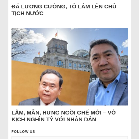
ĐÁ LƯƠNG CƯỜNG, TÔ LÂM LÊN CHỦ
TỊCH NƯỚC
LÂM, MẪN, HƯNG NGỒI GHẾ MỚI – VỞ
KỊCH NGHÌN TỶ VỚI NHÂN DÂN
FOLLOW US