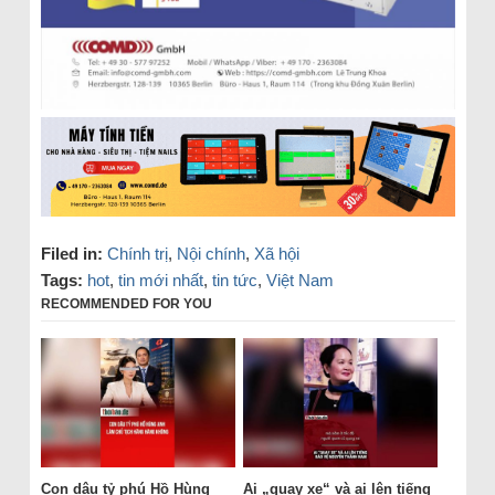
Filed in:
Chính trị
,
Nội chính
,
Xã hội
Tags:
hot
,
tin mới nhất
,
tin tức
,
Việt Nam
RECOMMENDED FOR YOU
Con dâu tỷ phú Hồ Hùng
Ai „quay xe“ và ai lên tiếng