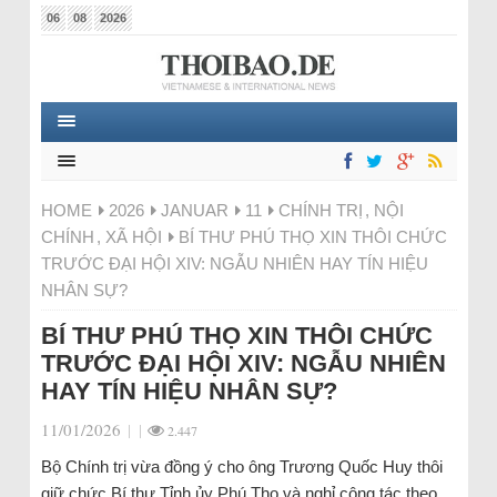
06
08
2026
HOME
2026
JANUAR
11
CHÍNH TRỊ
,
NỘI
CHÍNH
,
XÃ HỘI
BÍ THƯ PHÚ THỌ XIN THÔI CHỨC
TRƯỚC ĐẠI HỘI XIV: NGẪU NHIÊN HAY TÍN HIỆU
NHÂN SỰ?
BÍ THƯ PHÚ THỌ XIN THÔI CHỨC
TRƯỚC ĐẠI HỘI XIV: NGẪU NHIÊN
HAY TÍN HIỆU NHÂN SỰ?
11/01/2026
|
|
2.447
Bộ Chính trị vừa đồng ý cho ông Trương Quốc Huy thôi
giữ chức Bí thư Tỉnh ủy Phú Thọ và nghỉ công tác theo