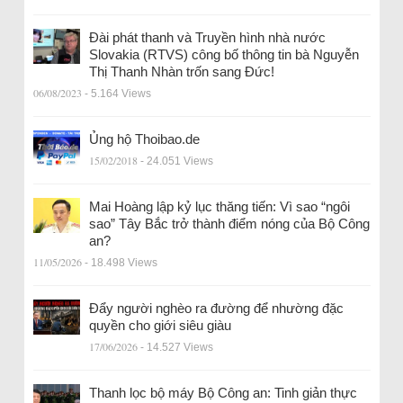
Đài phát thanh và Truyền hình nhà nước
Slovakia (RTVS) công bố thông tin bà Nguyễn
Thị Thanh Nhàn trốn sang Đức!
06/08/2023
- 5.164 Views
Ủng hộ Thoibao.de
15/02/2018
- 24.051 Views
Mai Hoàng lập kỷ lục thăng tiến: Vì sao “ngôi
sao” Tây Bắc trở thành điểm nóng của Bộ Công
an?
11/05/2026
- 18.498 Views
Đẩy người nghèo ra đường để nhường đặc
quyền cho giới siêu giàu
17/06/2026
- 14.527 Views
Thanh lọc bộ máy Bộ Công an: Tinh giản thực