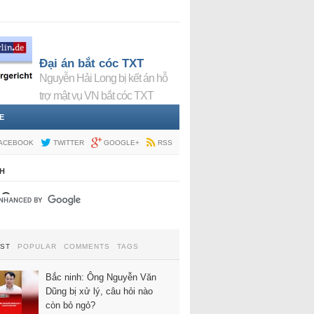
Đại án bắt cóc TXT
Nguyễn Hải Long bị kết án hỗ
trợ mật vụ VN bắt cóc TXT
E
ACEBOOK
TWITTER
GOOGLE+
RSS
H
EST
POPULAR
COMMENTS
TAGS
Bắc ninh: Ông Nguyễn Văn
Dũng bị xử lý, câu hỏi nào
còn bỏ ngỏ?