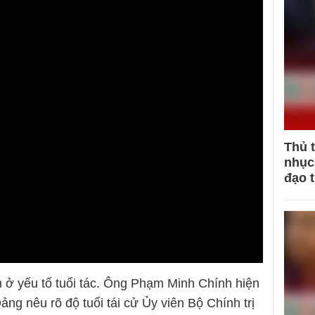
Thủ 
nhục 
đạo 
m ở yếu tố tuổi tác. Ông Phạm Minh Chính hiện
Đảng nêu rõ độ tuổi tái cử Ủy viên Bộ Chính trị