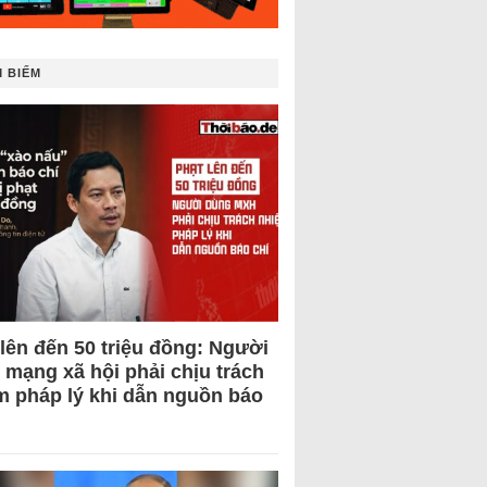
 BIẾM
 lên đến 50 triệu đồng: Người
 mạng xã hội phải chịu trách
m pháp lý khi dẫn nguồn báo