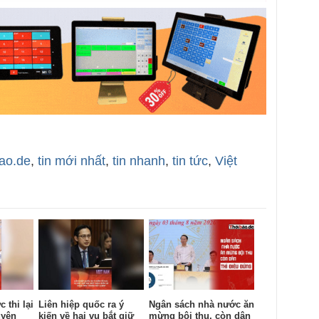
bao.de
,
tin mới nhất
,
tin nhanh
,
tin tức
,
Việt
 thi lại
Liên hiệp quốc ra ý
Ngân sách nhà nước ăn
uyên
kiến về hai vụ bắt giữ
mừng bội thu, còn dân