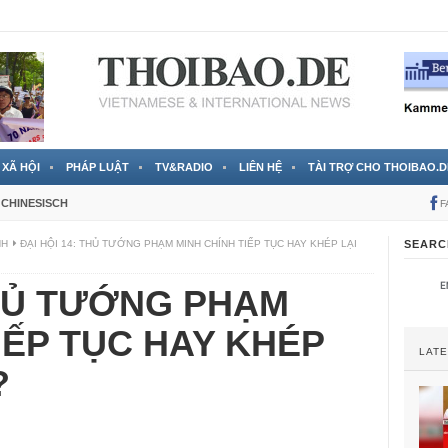
 đã được chính thức xác nhận
3 Jahren ago
XÃ HỘI
PHÁP LUẬT
TV&RADIO
LIÊN HỆ
TÀI TRỢ CHO THOIBAO.D
CHINESISCH
F
NH
ĐẠI HỘI 14: THỦ TƯỚNG PHẠM MINH CHÍNH TIẾP TỤC HAY KHÉP LẠI
SEARC
THỦ TƯỚNG PHẠM
IẾP TỤC HAY KHÉP
LAT
?