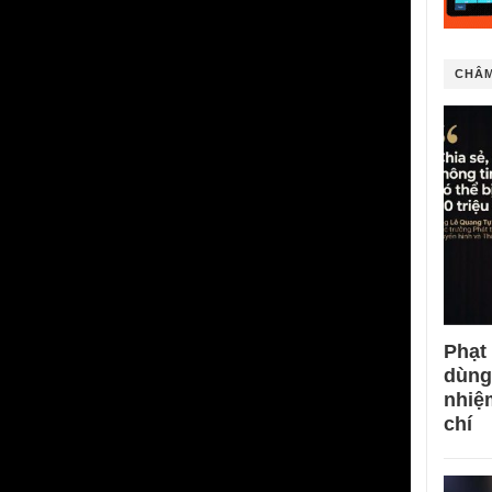
CHÂM
Phạt
dùng
nhiệ
chí