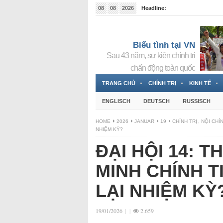
08
08
2026
Headline:
Tin bà Nguyễn Thị Thanh Nhàn đang ẩn náu tại Đức
Biểu tình tại VN
Sau 43 năm, sự kiện chính trị
chấn động toàn quốc
TRANG CHỦ
CHÍNH TRỊ
KINH TẾ
ENGLISCH
DEUTSCH
RUSSISCH
HOME
2026
JANUAR
19
CHÍNH TRỊ
,
NỘI CHÍ
NHIỆM KỲ?
ĐẠI HỘI 14: 
MINH CHÍNH T
LẠI NHIỆM KỲ
19/01/2026
|
|
2.659