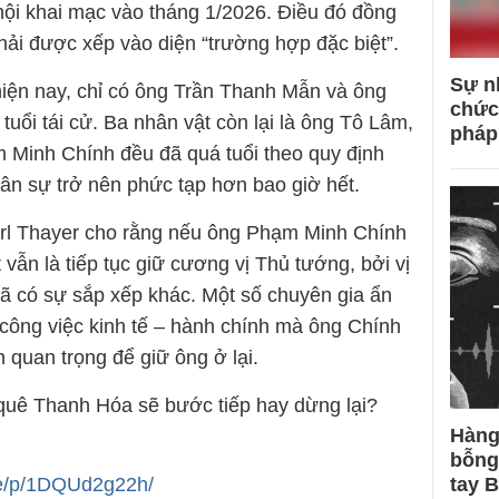
 hội khai mạc vào tháng 1/2026. Điều đó đồng
hải được xếp vào diện “trường hợp đặc biệt”.
Sự n
iện nay, chỉ có ông Trần Thanh Mẫn và ông
chức
tuổi tái cử. Ba nhân vật còn lại là ông Tô Lâm,
pháp
Minh Chính đều đã quá tuổi theo quy định
hân sự trở nên phức tạp hơn bao giờ hết.
rl Thayer cho rằng nếu ông Phạm Minh Chính
 vẫn là tiếp tục giữ cương vị Thủ tướng, bởi vị
đã có sự sắp xếp khác. Một số chuyên gia ẩn
công việc kinh tế – hành chính mà ông Chính
n quan trọng để giữ ông ở lại.
quê Thanh Hóa sẽ bước tiếp hay dừng lại?
Hàng
bỗng
re/p/1DQUd2g22h/
tay 