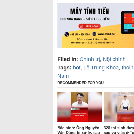
Filed in:
Chính trị
,
Nội chính
Tags:
hot
,
Lê Trung Khoa
,
thoi
Nam
RECOMMENDED FOR YOU
Bắc ninh: Ông Nguyễn
328 thí sinh được
Văn Dũng bị xử lý, câu
sau vụ việc ở T