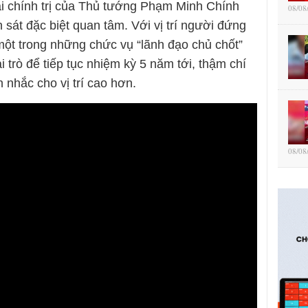
ai chính trị của Thủ tướng Phạm Minh Chính
08/08
 sát đặc biệt quan tâm. Với vị trí người đứng
ột trong những chức vụ “lãnh đạo chủ chốt”
i trò để tiếp tục nhiệm kỳ 5 năm tới, thậm chí
 nhắc cho vị trí cao hơn.
08/08