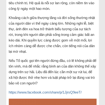
tiêu chính trị. Hệ quả là nỗi sợ lan rộng, còn niềm tin vào
công lý ngày một hao mòn.
Khoảng cách giữa thượng tầng và đời sống thường nhật
của người dân vì thế ngày càng lớn. Những nghi lễ, biệt
thự, ánh đèn xa hoa trở thành biểu tượng của sự tách
rời, trong khi người dân phải sống trong cảm giác bất an
kéo dài. Khi quyền lực càng được gom về một mối, lợi
ích nhóm càng dễ được che chắn, còn tiếng nói của dân
lại mờ nhạt.
Nếu Tổ quốc gọi tên người đứng đầu, có lẽ không phải để
tôn vinh, mà để nhắc rằng bình an của dân không thể xây
dựng trên sợ hãi. Liệu đã đến lúc cần một sự rút lui, để
xã hội được thở nhẹ hơn và luật pháp trở lại đúng vai trò
bảo vệ con người?
https://www.facebook.com/share/p/1JjrsQ9eeT/