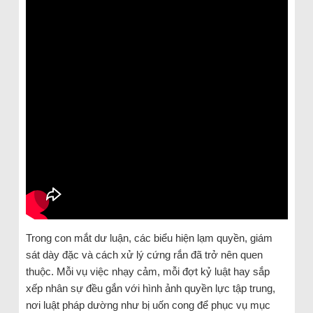
Trong con mắt dư luận, các biểu hiện lạm quyền, giám
sát dày đặc và cách xử lý cứng rắn đã trở nên quen
thuộc. Mỗi vụ việc nhạy cảm, mỗi đợt kỷ luật hay sắp
xếp nhân sự đều gắn với hình ảnh quyền lực tập trung,
nơi luật pháp dường như bị uốn cong để phục vụ mục