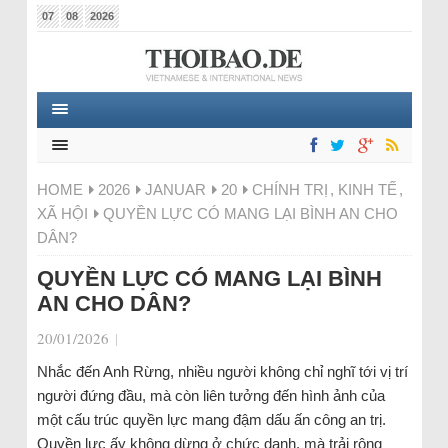
07
08
2026
HOME
2026
JANUAR
20
CHÍNH TRỊ
,
KINH TẾ
,
XÃ HỘI
QUYỀN LỰC CÓ MANG LẠI BÌNH AN CHO
DÂN?
QUYỀN LỰC CÓ MANG LẠI BÌNH
AN CHO DÂN?
20/01/2026
|
Nhắc đến Anh Rừng, nhiều người không chỉ nghĩ tới vị trí
người đứng đầu, mà còn liên tưởng đến hình ảnh của
một cấu trúc quyền lực mang đậm dấu ấn công an trị.
Quyền lực ấy không dừng ở chức danh, mà trải rộng