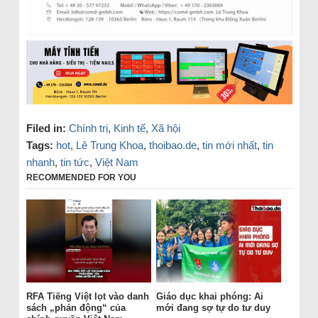
Filed in:
Chính trị
,
Kinh tế
,
Xã hội
Tags:
hot
,
Lê Trung Khoa
,
thoibao.de
,
tin mới nhất
,
tin
nhanh
,
tin tức
,
Việt Nam
RECOMMENDED FOR YOU
RFA Tiếng Việt lọt vào danh
Giáo dục khai phóng: Ai
sách „phản động“ của
mới đang sợ tự do tư duy