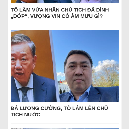
TÔ LÂM VỪA NHẬN CHỦ TỊCH ĐÃ DÍNH
„DỚP“, VƯỢNG VIN CÓ ÂM MƯU GÌ?
ĐÁ LƯƠNG CƯỜNG, TÔ LÂM LÊN CHỦ
TỊCH NƯỚC