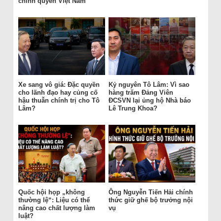
chính quyền Việt Nam
Xe sang vô giá: Đặc quyền
Kỷ nguyên Tô Lâm: Vì sao
cho lãnh đạo hay củng cố
hàng trăm Đảng Viên
hậu thuẫn chính trị cho Tô
ĐCSVN lại ủng hộ Nhà báo
Lâm?
Lê Trung Khoa?
Quốc hội họp „không
Ông Nguyễn Tiến Hải chính
thường lệ“: Liệu có thể
thức giữ ghế bộ trưởng nội
nâng cao chất lượng làm
vụ
luật?