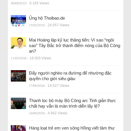
06/08/2023
- 5.165 Views
Ủng hộ Thoibao.de
15/02/2018
- 24.057 Views
Mai Hoàng lập kỷ lục thăng tiến: Vì sao “ngôi
sao” Tây Bắc trở thành điểm nóng của Bộ Công
an?
11/05/2026
- 18.503 Views
Đẩy người nghèo ra đường để nhường đặc
quyền cho giới siêu giàu
17/06/2026
- 14.527 Views
Thanh lọc bộ máy Bộ Công an: Tinh giản thực
chất hay vẫn là màn trình diễn lấy lệ?
16/06/2026
- 4.942 Views
Hàng loạt trẻ em ven sông Hồng viết tâm thư