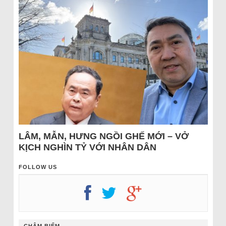
LÂM, MẪN, HƯNG NGỒI GHẾ MỚI – VỞ
KỊCH NGHÌN TỶ VỚI NHÂN DÂN
FOLLOW US
CHÂM BIẾM