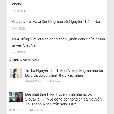
không
06/08/2026
Ai „quay xe“ và ai lên tiếng bảo vệ Nguyễn Thành Nam
06/08/2026
RFA Tiếng Việt lọt vào danh sách „phản động“ của chính
quyền Việt Nam
06/08/2026
NHIỀU NGƯỜI XEM
Tin bà Nguyễn Thị Thanh Nhàn đang ẩn náu tại
Đức đã được chính thức xác nhận
07/08/2023
- 15.064 Views
Đài phát thanh và Truyền hình nhà nước
Slovakia (RTVS) công bố thông tin bà Nguyễn
Thị Thanh Nhàn trốn sang Đức!
06/08/2023
- 5.164 Views