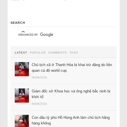
SEARCH
LATEST
POPULAR
COMMENTS
TAGS
Chủ tịch xã ở Thanh Hóa bị khai trừ đảng do liên
quan cá độ world cup
06/08/2026
Giám đốc sở Khoa học và ông nghệ bắc ninh bị
khởi tố
06/08/2026
Con dâu tỷ phú Hồ Hùng Anh làm chủ tịch hãng
hàng không