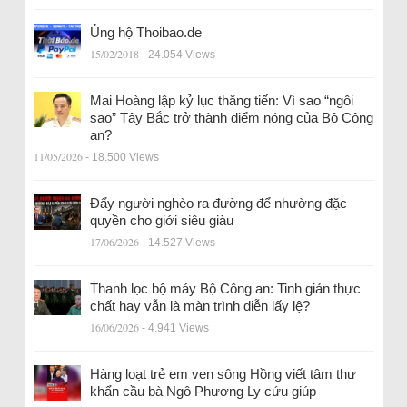
Ủng hộ Thoibao.de
15/02/2018
- 24.054 Views
Mai Hoàng lập kỷ lục thăng tiến: Vì sao “ngôi
sao” Tây Bắc trở thành điểm nóng của Bộ Công
an?
11/05/2026
- 18.500 Views
Đẩy người nghèo ra đường để nhường đặc
quyền cho giới siêu giàu
17/06/2026
- 14.527 Views
Thanh lọc bộ máy Bộ Công an: Tinh giản thực
chất hay vẫn là màn trình diễn lấy lệ?
16/06/2026
- 4.941 Views
Hàng loạt trẻ em ven sông Hồng viết tâm thư
khẩn cầu bà Ngô Phương Ly cứu giúp