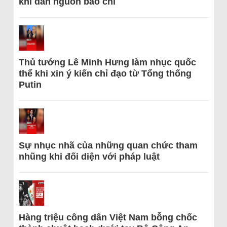
khi dẫn nguồn báo chí
Thủ tướng Lê Minh Hưng làm nhục quốc
thể khi xin ý kiến chỉ đạo từ Tổng thống
Putin
Sự nhục nhã của những quan chức tham
nhũng khi đối diện với pháp luật
Hàng triệu công dân Việt Nam bỗng chốc