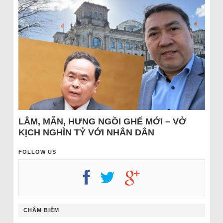
LÂM, MẪN, HƯNG NGỒI GHẾ MỚI – VỞ
KỊCH NGHÌN TỶ VỚI NHÂN DÂN
FOLLOW US
CHÂM BIẾM