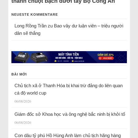
thành chuột bạch dưới tay Bộ Công An
NEUESTE KOMMENTARE
Long Rồng Trần
zu
Bao vây dư luận viên – triệu người
dân sẽ thắng
BÀI MỚI
Chủ tịch xã ở Thanh Hóa bị khai trừ đảng do liên quan
cá độ world cup
06/08/2026
Giám đốc sở Khoa học và ông nghệ bắc ninh bị khởi tố
06/08/2026
Con dâu tỷ phú Hồ Hùng Anh làm chủ tịch hãng hàng