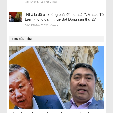
28/05/2026
- 3.770 Views
“Nhà là để ở, không phải để tích sản”: Vì sao Tô
Lâm không đánh thuế Bất Động sản thứ 2?
24/05/2026
- 2.421 Views
TRUYỀN HÌNH