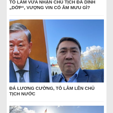
TÔ LÂM VỪA NHẬN CHỦ TỊCH ĐÃ DÍNH
„DỚP“, VƯỢNG VIN CÓ ÂM MƯU GÌ?
ĐÁ LƯƠNG CƯỜNG, TÔ LÂM LÊN CHỦ
TỊCH NƯỚC