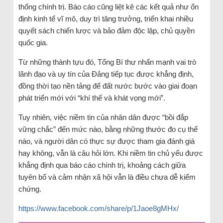
thống chính trị. Báo cáo cũng liệt kê các kết quả như ổn
định kinh tế vĩ mô, duy trì tăng trưởng, triển khai nhiều
quyết sách chiến lược và bảo đảm độc lập, chủ quyền
quốc gia.
Từ những thành tựu đó, Tổng Bí thư nhấn mạnh vai trò
lãnh đạo và uy tín của Đảng tiếp tục được khẳng định,
đồng thời tạo nền tảng để đất nước bước vào giai đoạn
phát triển mới với “khí thế và khát vọng mới”.
Tuy nhiên, việc niềm tin của nhân dân được “bồi đắp
vững chắc” đến mức nào, bằng những thước đo cụ thể
nào, và người dân có thực sự được tham gia đánh giá
hay không, vẫn là câu hỏi lớn. Khi niềm tin chủ yếu được
khẳng định qua báo cáo chính trị, khoảng cách giữa
tuyên bố và cảm nhận xã hội vẫn là điều chưa dễ kiểm
chứng.
https://www.facebook.com/share/p/1Jaoe8gMHx/