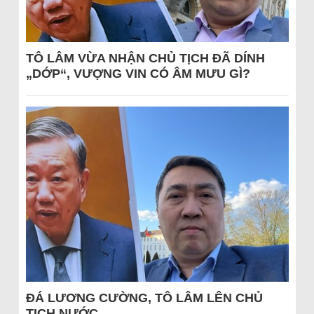
TÔ LÂM VỪA NHẬN CHỦ TỊCH ĐÃ DÍNH
„DỚP“, VƯỢNG VIN CÓ ÂM MƯU GÌ?
ĐÁ LƯƠNG CƯỜNG, TÔ LÂM LÊN CHỦ
TỊCH NƯỚC