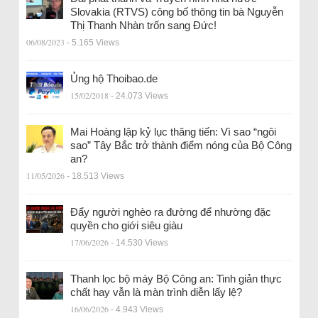
Slovakia (RTVS) công bố thông tin bà Nguyễn
Thị Thanh Nhàn trốn sang Đức!
06/08/2023
- 5.165 Views
Ủng hộ Thoibao.de
15/02/2018
- 24.073 Views
Mai Hoàng lập kỷ lục thăng tiến: Vì sao “ngôi
sao” Tây Bắc trở thành điểm nóng của Bộ Công
an?
11/05/2026
- 18.513 Views
Đẩy người nghèo ra đường để nhường đặc
quyền cho giới siêu giàu
17/06/2026
- 14.530 Views
Thanh lọc bộ máy Bộ Công an: Tinh giản thực
chất hay vẫn là màn trình diễn lấy lệ?
16/06/2026
- 4.943 Views