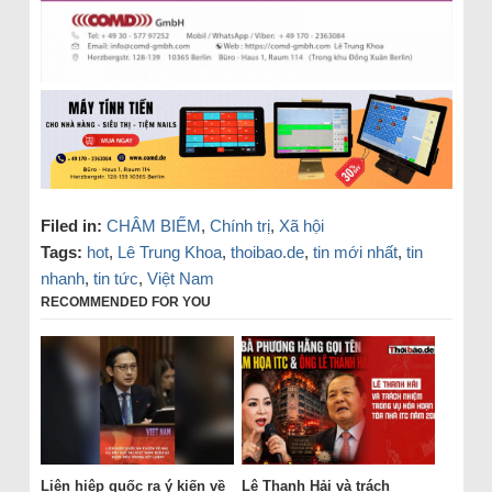
Filed in:
CHÂM BIẾM
,
Chính trị
,
Xã hội
Tags:
hot
,
Lê Trung Khoa
,
thoibao.de
,
tin mới nhất
,
tin
nhanh
,
tin tức
,
Việt Nam
RECOMMENDED FOR YOU
Liên hiệp quốc ra ý kiến về
Lê Thanh Hải và trách