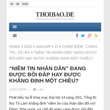
09
08
2026
HOME
2026
JANUAR
22
CHÂM BIẾM
,
CHÍNH
TRỊ
,
XÃ HỘI
“NIỀM TIN NHÂN DÂN” ĐANG ĐƯỢC
BỒI ĐẮP HAY ĐƯỢC KHẲNG ĐỊNH MỘT CHIỀU?
“NIỀM TIN NHÂN DÂN” ĐANG
ĐƯỢC BỒI ĐẮP HAY ĐƯỢC
KHẲNG ĐỊNH MỘT CHIỀU?
22/01/2026
|
|
1.093
Phát biểu tại lễ khai mạc Đại hội 14 sáng 20/1, Tổng Bí
thư Tô Lâm khẳng định “niềm tin của nhân dân đối với
Đảng, Nhà nước và chế độ ngày càng được bồi đắp