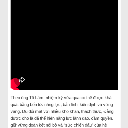
Theo ông Tô Lâm, nhiệm kỳ vừa qua có thể được khái
quát bằng bốn từ: năng lực, bản lĩnh, kiên định và vững
vàng. Dù đối mặt với nhiều khó khăn, thách thức, Đảng
được cho là đã thể hiện năng lực lãnh đạo, cầm quyền,
giữ vững đoàn kết nội bộ và “sức chiến đấu” của hệ