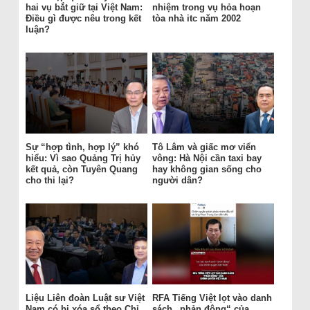
hai vụ bắt giữ tại Việt Nam:
nhiệm trong vụ hỏa hoạn
Điều gì được nêu trong kết
tòa nhà itc năm 2002
luận?
Sự “hợp tình, hợp lý” khó
Tô Lâm và giấc mơ viển
hiểu: Vì sao Quảng Trị hủy
vông: Hà Nội cần taxi bay
kết quả, còn Tuyên Quang
hay không gian sống cho
cho thi lại?
người dân?
Liệu Liên đoàn Luật sư Việt
RFA Tiếng Việt lọt vào danh
Nam có bị xóa sổ theo Chỉ
sách „phản động“ của