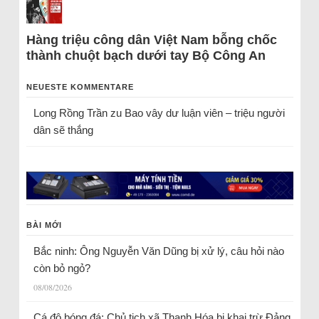
Hàng triệu công dân Việt Nam bỗng chốc
thành chuột bạch dưới tay Bộ Công An
NEUESTE KOMMENTARE
Long Rồng Trần
zu
Bao vây dư luận viên – triệu người
dân sẽ thắng
BÀI MỚI
Bắc ninh: Ông Nguyễn Văn Dũng bị xử lý, câu hỏi nào
còn bỏ ngỏ?
08/08/2026
Cá độ bóng đá: Chủ tịch xã Thanh Hóa bị khai trừ Đảng