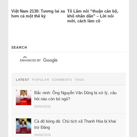
Việt Nam 2130: Tương lai xa
Tô Lâm nói “thuận cán bộ,
hơn cả một thế kỷ
khổ nhân dân” – Lời nói
mới, cách làm cũ
SEARCH
LATEST
POPULAR
COMMENTS
TAGS
Bắc ninh: Ông Nguyễn Văn Dũng bị xử lý, câu
hỏi nào còn bỏ ngỏ?
08/08/2026
Cá độ bóng đá: Chủ tịch xã Thanh Hóa bị khai
trừ Đảng
08/08/2026