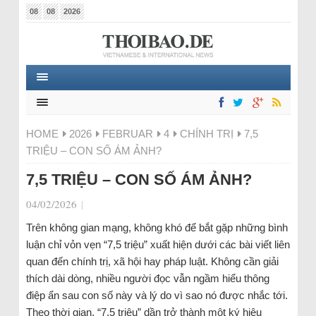
08
08
2026
HOME
2026
FEBRUAR
4
CHÍNH TRỊ
7,5
TRIỆU – CON SỐ ÁM ẢNH?
7,5 TRIỆU – CON SỐ ÁM ẢNH?
04/02/2026
|
Trên không gian mạng, không khó để bắt gặp những bình
luận chỉ vỏn vẹn “7,5 triệu” xuất hiện dưới các bài viết liên
quan đến chính trị, xã hội hay pháp luật. Không cần giải
thích dài dòng, nhiều người đọc vẫn ngầm hiểu thông
điệp ẩn sau con số này và lý do vì sao nó được nhắc tới.
Theo thời gian, “7,5 triệu” dần trở thành một ký hiệu