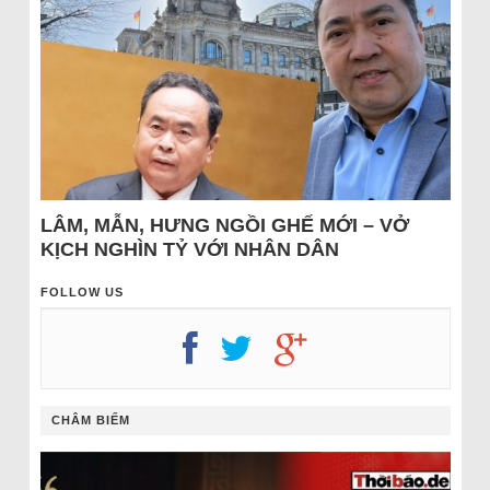
LÂM, MẪN, HƯNG NGỒI GHẾ MỚI – VỞ
KỊCH NGHÌN TỶ VỚI NHÂN DÂN
FOLLOW US
CHÂM BIẾM