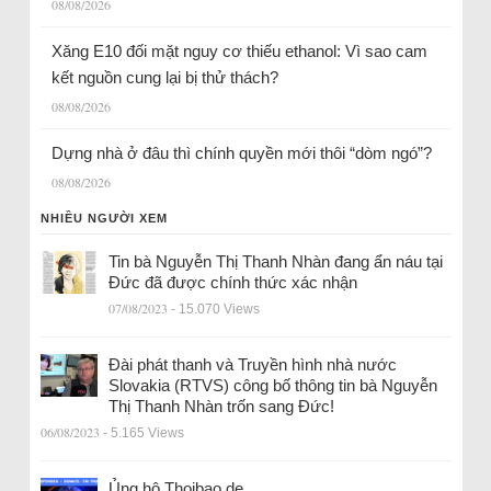
08/08/2026
Xăng E10 đối mặt nguy cơ thiếu ethanol: Vì sao cam
kết nguồn cung lại bị thử thách?
08/08/2026
Dựng nhà ở đâu thì chính quyền mới thôi “dòm ngó”?
08/08/2026
NHIỀU NGƯỜI XEM
Tin bà Nguyễn Thị Thanh Nhàn đang ẩn náu tại
Đức đã được chính thức xác nhận
07/08/2023
- 15.070 Views
Đài phát thanh và Truyền hình nhà nước
Slovakia (RTVS) công bố thông tin bà Nguyễn
Thị Thanh Nhàn trốn sang Đức!
06/08/2023
- 5.165 Views
Ủng hộ Thoibao.de