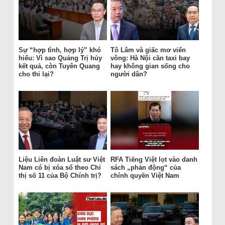
Sự “hợp tình, hợp lý” khó
Tô Lâm và giấc mơ viển
hiểu: Vì sao Quảng Trị hủy
vông: Hà Nội cần taxi bay
kết quả, còn Tuyên Quang
hay không gian sống cho
cho thi lại?
người dân?
Liệu Liên đoàn Luật sư Việt
RFA Tiếng Việt lọt vào danh
Nam có bị xóa sổ theo Chỉ
sách „phản động“ của
thị số 11 của Bộ Chính trị?
chính quyền Việt Nam