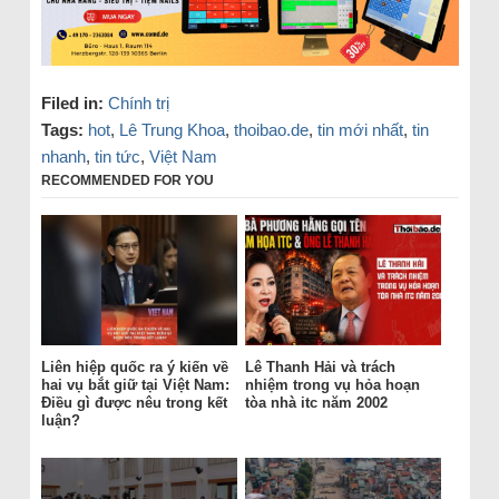
Filed in:
Chính trị
Tags:
hot
,
Lê Trung Khoa
,
thoibao.de
,
tin mới nhất
,
tin
nhanh
,
tin tức
,
Việt Nam
RECOMMENDED FOR YOU
Liên hiệp quốc ra ý kiến về
Lê Thanh Hải và trách
hai vụ bắt giữ tại Việt Nam:
nhiệm trong vụ hỏa hoạn
Điều gì được nêu trong kết
tòa nhà itc năm 2002
luận?