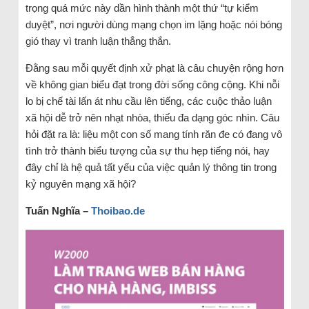
trọng quá mức này dần hình thành một thứ “tự kiểm
duyệt”, nơi người dùng mạng chọn im lặng hoặc nói bóng
gió thay vì tranh luận thẳng thắn.
Đằng sau mỗi quyết định xử phạt là câu chuyện rộng hơn
về không gian biểu đạt trong đời sống công cộng. Khi nỗi
lo bị chế tài lấn át nhu cầu lên tiếng, các cuộc thảo luận
xã hội dễ trở nên nhạt nhòa, thiếu đa dạng góc nhìn. Câu
hỏi đặt ra là: liệu một con số mang tính răn đe có đang vô
tình trở thành biểu tượng của sự thu hẹp tiếng nói, hay
đây chỉ là hệ quả tất yếu của việc quản lý thông tin trong
kỷ nguyên mạng xã hội?
Tuấn Nghĩa –
Thoibao.de