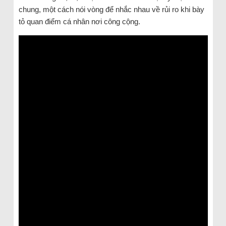
chung, một cách nói vòng để nhắc nhau về rủi ro khi bày
tỏ quan điểm cá nhân nơi công cộng.