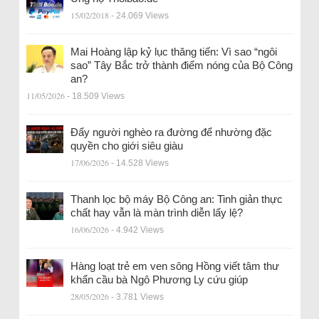
15/02/2018
- 24.069 Views
Mai Hoàng lập kỷ lục thăng tiến: Vì sao “ngôi
sao” Tây Bắc trở thành điểm nóng của Bộ Công
an?
11/05/2026
- 18.509 Views
Đẩy người nghèo ra đường để nhường đặc
quyền cho giới siêu giàu
17/06/2026
- 14.528 Views
Thanh lọc bộ máy Bộ Công an: Tinh giản thực
chất hay vẫn là màn trình diễn lấy lệ?
16/06/2026
- 4.942 Views
Hàng loạt trẻ em ven sông Hồng viết tâm thư
khẩn cầu bà Ngô Phương Ly cứu giúp
28/05/2026
- 3.781 Views