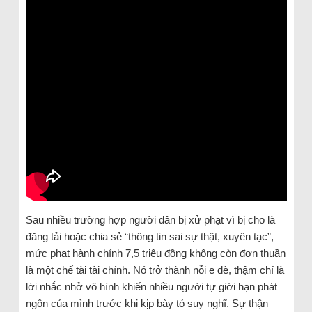
Sau nhiều trường hợp người dân bị xử phạt vì bị cho là
đăng tải hoặc chia sẻ “thông tin sai sự thật, xuyên tạc”,
mức phạt hành chính 7,5 triệu đồng không còn đơn thuần
là một chế tài tài chính. Nó trở thành nỗi e dè, thậm chí là
lời nhắc nhở vô hình khiến nhiều người tự giới hạn phát
ngôn của mình trước khi kịp bày tỏ suy nghĩ. Sự thận