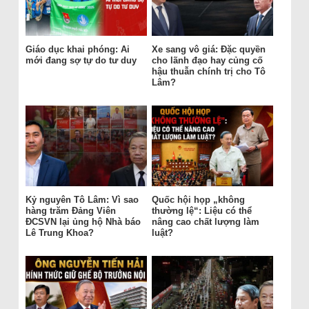
Giáo dục khai phóng: Ai
Xe sang vô giá: Đặc quyền
mới đang sợ tự do tư duy
cho lãnh đạo hay củng cố
hậu thuẫn chính trị cho Tô
Lâm?
Kỷ nguyên Tô Lâm: Vì sao
Quốc hội họp „không
hàng trăm Đảng Viên
thường lệ“: Liệu có thể
ĐCSVN lại ủng hộ Nhà báo
nâng cao chất lượng làm
Lê Trung Khoa?
luật?