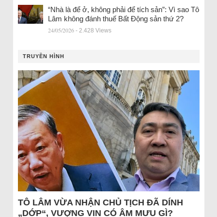
“Nhà là để ở, không phải để tích sản”: Vì sao Tô
Lâm không đánh thuế Bất Động sản thứ 2?
24/05/2026
- 2.428 Views
TRUYỀN HÌNH
TÔ LÂM VỪA NHẬN CHỦ TỊCH ĐÃ DÍNH
„DỚP“, VƯỢNG VIN CÓ ÂM MƯU GÌ?