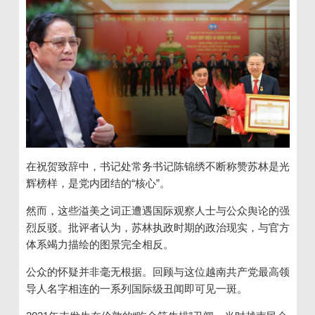
在祝贺致辞中，书记处常务书记陈锦绣不断称赞苏林是光
辉榜样，是党内团结的“核心”。
然而，这些溢美之词正遭遇国际观察人士与公众舆论的强
烈反驳。批评者认为，苏林执政时期的政治现实，与官方
体系竭力描绘的图景完全相反。
公众的怀疑并非毫无根据。回顾与这位越南共产党最高领
导人名字相连的一系列国际级丑闻即可见一斑。