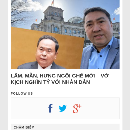
LÂM, MẪN, HƯNG NGỒI GHẾ MỚI – VỞ
KỊCH NGHÌN TỶ VỚI NHÂN DÂN
FOLLOW US
CHÂM BIẾM