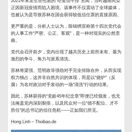
2021年末发生在伦敦的“吃金箔牛排”丑闻，当时越南民众
正因新冠疫情而陷入困境。该事件不仅震动了全球媒体，
也被认为是导致苏林在国会获得较低信任票的直接原因。
更严重的是，分析人士认为，陈锦绣宣称第十四次党代会
的人事工作“严密、公正、客观”，是一种对现实的公然歪
曲。
党代会召开前夕，党内出现了越共历史上前所未有、最为
激烈的争斗、角力与派系清洗。
苏林将梁强、范明政等强劲对手完全排除在外，从而实现
权力独占，这并非自然共识的体现，而是以“烧炉”（反
腐）为名对政治对手发动的一场“清洗”行动的结果。
因此，苏林获得的“党龄45年纪念章”即便已经颁发，也无
法掩盖党内深刻裂痕，以及民众对一位“德不配位、才不
胜任”的总书记的信任危机——正如我们所见。
Hong Linh – Thoibao.de