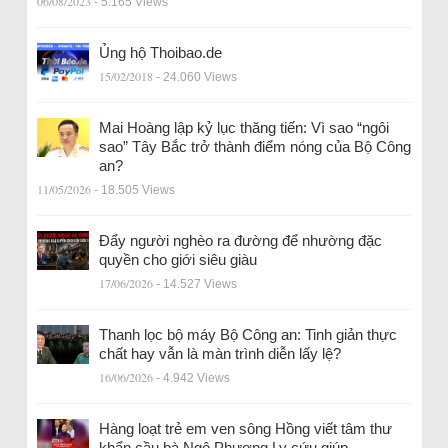
06/08/2023
- 5.165 Views
Ủng hộ Thoibao.de
15/02/2018
- 24.060 Views
Mai Hoàng lập kỷ lục thăng tiến: Vì sao “ngôi
sao” Tây Bắc trở thành điểm nóng của Bộ Công
an?
11/05/2026
- 18.505 Views
Đẩy người nghèo ra đường để nhường đặc
quyền cho giới siêu giàu
17/06/2026
- 14.527 Views
Thanh lọc bộ máy Bộ Công an: Tinh giản thực
chất hay vẫn là màn trình diễn lấy lệ?
16/06/2026
- 4.942 Views
Hàng loạt trẻ em ven sông Hồng viết tâm thư
khẩn cầu bà Ngô Phương Ly cứu giúp