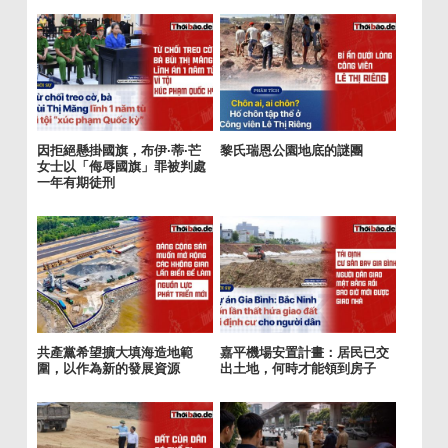
因拒絕懸掛國旗，布伊·蒂·芒
黎氏瑞恩公園地底的謎團
女士以「侮辱國旗」罪被判處
一年有期徒刑
共產黨希望擴大填海造地範
嘉平機場安置計畫：居民已交
圍，以作為新的發展資源
出土地，何時才能領到房子