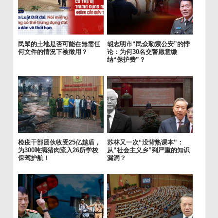
民眾的土地是否可能在無需任
胡志明市“民众勒索公安”的悖
何文件的情況下被徵用？
论：为何30名交警愿意缴
纳“保护费”？
检疫干部团伙收受25亿越盾，
苏林又一次“没背熟课本”：
为300吨病猪肉流入26所学校
从“社会主义乡”到严重的知识
保驾护航！
漏洞？