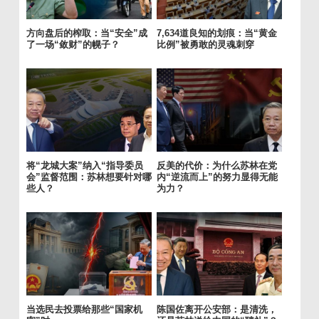
方向盘后的榨取：当“安全”成
7,634道良知的划痕：当“黄金
了一场“敛财”的幌子？
比例”被勇敢的灵魂刺穿
将“龙城大案”纳入“指导委员
反美的代价：为什么苏林在党
会”监督范围：苏林想要针对哪
内“逆流而上”的努力显得无能
些人？
为力？
当选民去投票给那些“国家机
陈国佐离开公安部：是清洗，