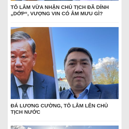
TÔ LÂM VỪA NHẬN CHỦ TỊCH ĐÃ DÍNH
„DỚP“, VƯỢNG VIN CÓ ÂM MƯU GÌ?
ĐÁ LƯƠNG CƯỜNG, TÔ LÂM LÊN CHỦ
TỊCH NƯỚC