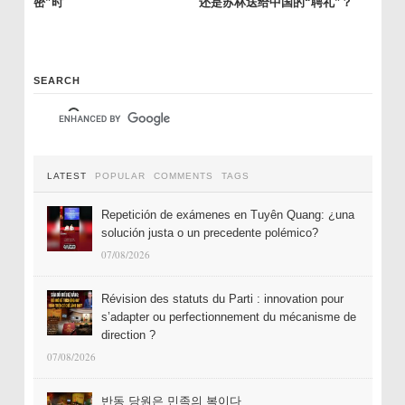
密”时
还是苏林送给中国的“聘礼”？
SEARCH
LATEST
POPULAR
COMMENTS
TAGS
Repetición de exámenes en Tuyên Quang: ¿una
solución justa o un precedente polémico?
07/08/2026
Révision des statuts du Parti : innovation pour
s’adapter ou perfectionnement du mécanisme de
direction ?
07/08/2026
반동 당원은 민족의 복이다