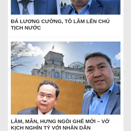
ĐÁ LƯƠNG CƯỜNG, TÔ LÂM LÊN CHỦ
TỊCH NƯỚC
LÂM, MẪN, HƯNG NGỒI GHẾ MỚI – VỞ
KỊCH NGHÌN TỶ VỚI NHÂN DÂN