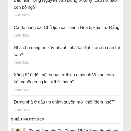
Bắc ninh: Ông Nguyễn Văn Dũng bị xử lý, câu hỏi nào
còn bỏ ngỏ?
08/08/2026
Cá độ bóng đá: Chủ tịch xã Thanh Hóa bị khai trừ Đảng
08/08/2026
Nhà cho công an xây nhanh, nhà tái định cư của dân thì
sao?
08/08/2026
Xăng E10 đối mặt nguy cơ thiếu ethanol: Vì sao cam
kết nguồn cung lại bị thử thách?
08/08/2026
Dựng nhà ở đâu thì chính quyền mới thôi “dòm ngó”?
08/08/2026
NHIỀU NGƯỜI XEM
Tin bà Nguyễn Thị Thanh Nhàn đang ẩn náu tại