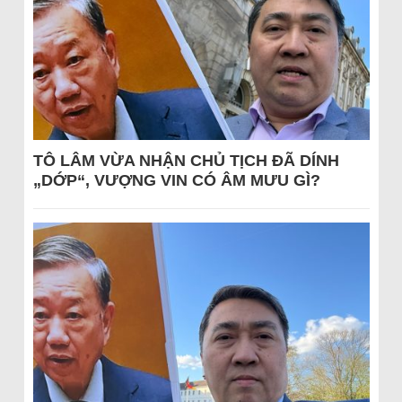
TÔ LÂM VỪA NHẬN CHỦ TỊCH ĐÃ DÍNH
„DỚP“, VƯỢNG VIN CÓ ÂM MƯU GÌ?