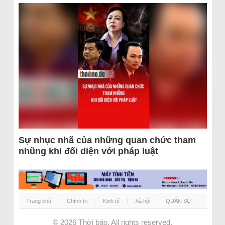
Sự nhục nhã của những quan chức tham
nhũng khi đối diện với pháp luật
Trang chủ
Chính trị
Kinh tế
Xã hội
QUÂN SỰ
© 2026
Thời báo
. All rights reserved.