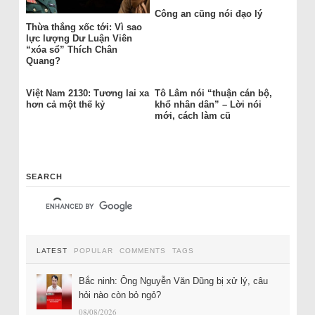
Công an cũng nói đạo lý
Thừa thắng xốc tới: Vì sao
lực lượng Dư Luận Viên
“xóa sổ” Thích Chân
Quang?
Việt Nam 2130: Tương lai xa
Tô Lâm nói “thuận cán bộ,
hơn cả một thế kỷ
khổ nhân dân” – Lời nói
mới, cách làm cũ
SEARCH
LATEST
POPULAR
COMMENTS
TAGS
Bắc ninh: Ông Nguyễn Văn Dũng bị xử lý, câu
hỏi nào còn bỏ ngỏ?
08/08/2026