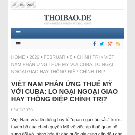
08
08
2026
HOME
2026
FEBRUAR
5
CHÍNH TRỊ
VIỆT
NAM PHẢN ỨNG THUẾ MỸ VỚI CUBA: LO NGẠI
NGOẠI GIAO HAY THÔNG ĐIỆP CHÍNH TRỊ?
VIỆT NAM PHẢN ỨNG THUẾ MỸ
VỚI CUBA: LO NGẠI NGOẠI GIAO
HAY THÔNG ĐIỆP CHÍNH TRỊ?
05/02/2026
|
Việt Nam vừa lên tiếng bày tỏ “quan ngại sâu sắc” trước
tuyên bố của chính quyền Mỹ về việc áp thuế quan bổ
sung đối với hàng hóa từ các quốc gia cung cấp dầu cho