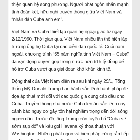
thiện quan hệ song phương. Người phát ngôn nhấn mạnh
tình đoàn kết, hữu nghị truyền thống giữa Việt Nam và
“nhân dân Cuba anh em”.
Việt Nam và Cuba thiết lập quan hệ ngoại giao từ ngày
2/12/1960. Thời gian qua, Việt Nam nhiều lần thể hiện lập
trường ủng hộ Cuba tại các diễn đàn quốc tế. Cuối năm
ngoái, chương trình “65 năm nghĩa tình Việt Nam – Cuba”
đã vận động quyên góp trong nước hơn 615 tỷ đồng để
hỗ trợ Cuba vượt qua giai đoạn khó khăn kinh tế.
Động thái của Việt Nam diễn ra sau khi ngày 29/1, Tổng
thống Mỹ Donald Trump ban hành sắc lệnh hành pháp đe
dọa áp thuế mới đối với các quốc gia cung cấp dầu cho
Cuba. Truyền thông nhà nước Cuba lên án sắc lệnh này,
cảnh báo nguy cơ gây tổn hại nghiêm trọng đến đời sống
người dân. Trước đó, ông Trump còn tuyên bố “Cuba sẽ
sớm sụp đổ” và kêu gọi Havana ký thỏa thuận với
Washington. Những phát ngôn và biện pháp cứng rắn tiếp