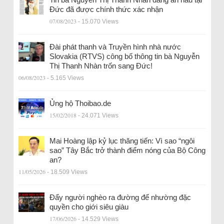
Đức đã được chính thức xác nhận
07/08/2023
- 15.070 Views
Đài phát thanh và Truyền hình nhà nước
Slovakia (RTVS) công bố thông tin bà Nguyễn
Thị Thanh Nhàn trốn sang Đức!
06/08/2023
- 5.165 Views
Ủng hộ Thoibao.de
15/02/2018
- 24.071 Views
Mai Hoàng lập kỷ lục thăng tiến: Vì sao “ngôi
sao” Tây Bắc trở thành điểm nóng của Bộ Công
an?
11/05/2026
- 18.509 Views
Đẩy người nghèo ra đường để nhường đặc
quyền cho giới siêu giàu
17/06/2026
- 14.529 Views