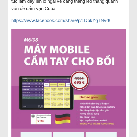
tục làm dấy lên lo ngại về căng thẳng leo thang quanh
vấn đề cấm vận Cuba.
https://www.facebook.com/share/p/1DbkYgTNvd/