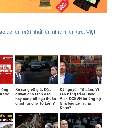
bao.de
,
tin mới nhất
,
tin nhanh
,
tin tức
,
Việt
hóng:
Xe sang vô giá: Đặc
Kỷ nguyên Tô Lâm: Vì
tự do
quyền cho lãnh đạo
sao hàng trăm Đảng
hay củng cố hậu thuẫn
Viên ĐCSVN lại ủng hộ
chính trị cho Tô Lâm?
Nhà báo Lê Trung
Khoa?