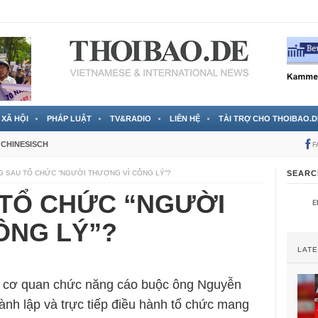
 đã được chính thức xác nhận
3 Jahren ago
XÃ HỘI
PHÁP LUẬT
TV&RADIO
LIÊN HỆ
TÀI TRỢ CHO THOIBAO.D
CHINESISCH
F
G SAU TỔ CHỨC “NGƯỜI THƯỢNG VÌ CÔNG LÝ”?
SEARC
 TỔ CHỨC “NGƯỜI
ÔNG LÝ”?
LAT
 cơ quan chức năng cáo buộc ông Nguyễn
ành lập và trực tiếp điều hành tổ chức mang