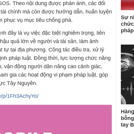
PSOS. Theo nội dung được phản ánh, các đối
 tài chính mà còn được hướng dẫn, huấn luyện
Sự n
 phục vụ mục tiêu chống phá.
chức
pháp
 đây là vụ việc đặc biệt nghiêm trọng, liên
hậu quả lớn về người và tài sản, làm ảnh
t tự tại địa phương. Công tác điều tra, xử lý
ịnh pháp luật. Đồng thời, lực lượng chức năng
ền, vận động người dân nâng cao cảnh giác,
tham gia các hoạt động vi phạm pháp luật, góp
vực Tây Nguyên.
e/p/1Fh3AchyYo/
Hàng
bỗng
tay 