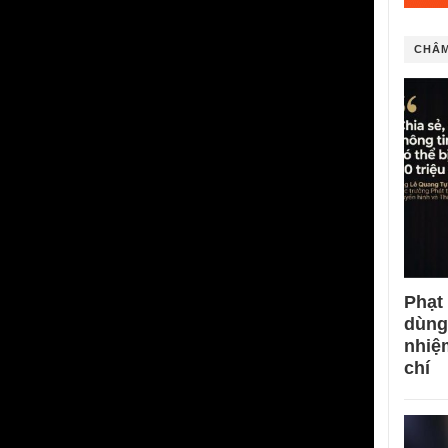
CHÂM
Phạt
dùng
nhiệ
chí