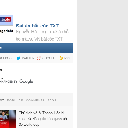
Đại án bắt cóc TXT
Nguyễn Hải Long bị kết án hỗ
trợ mật vụ VN bắt cóc TXT
E
ACEBOOK
TWITTER
GOOGLE+
RSS
H
EST
POPULAR
COMMENTS
TAGS
Chủ tịch xã ở Thanh Hóa bị
khai trừ đảng do liên quan cá
độ world cup