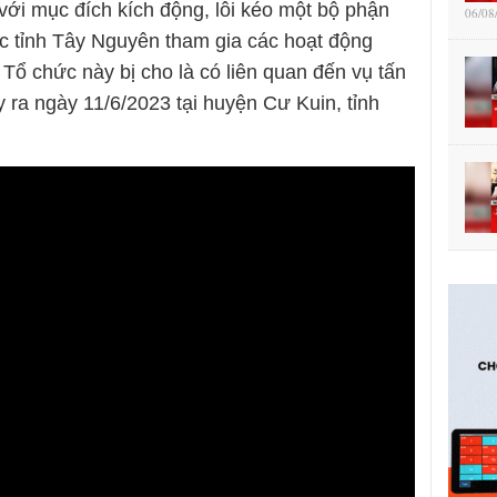
với mục đích kích động, lôi kéo một bộ phận
06/08
ác tỉnh Tây Nguyên tham gia các hoạt động
ổ chức này bị cho là có liên quan đến vụ tấn
 ra ngày 11/6/2023 tại huyện Cư Kuin, tỉnh