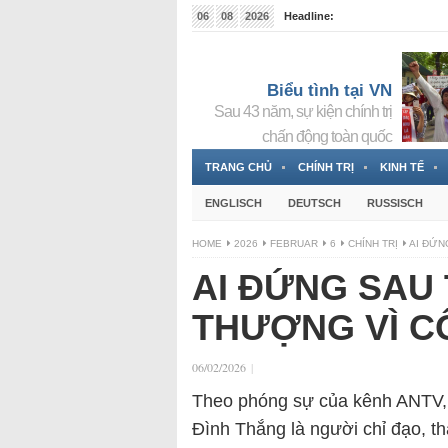
06
08
2026
Headline:
Tin bà Nguyễn Thị Thanh Nhàn đang ẩn náu tại Đức
Biểu tình tại VN
Sau 43 năm, sự kiện chính trị
chấn động toàn quốc
TRANG CHỦ
CHÍNH TRỊ
KINH TẾ
ENGLISCH
DEUTSCH
RUSSISCH
HOME
2026
FEBRUAR
6
CHÍNH TRỊ
AI ĐỨN
AI ĐỨNG SAU
THƯỢNG VÌ C
06/02/2026
|
Theo phóng sự của kênh ANTV,
Đình Thắng là người chỉ đạo, th